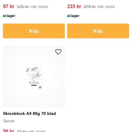
97 kr
215 kr
125 kr
279 kr
inkl. moms
inkl. moms
I lager
I lager
Köp
Köp
Skissblock A4 80g 70 blad
Sense
56 kr
72 kr
inkl. moms