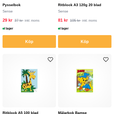
Pysselbok
Ritblock A3 120g 20 blad
Sense
Sense
29 kr
81 kr
37 kr
105 kr
inkl. moms
inkl. moms
I lager
I lager
Köp
Köp
Ritblock A5 100 blad
Målarbok Bamse