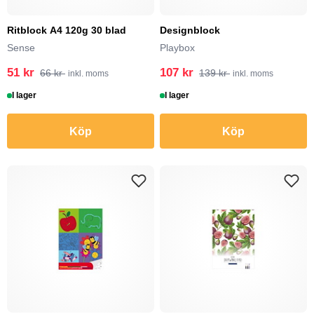
Ritblock A4 120g 30 blad
Designblock
Sense
Playbox
51 kr
107 kr
66 kr
139 kr
inkl. moms
inkl. moms
I lager
I lager
Köp
Köp