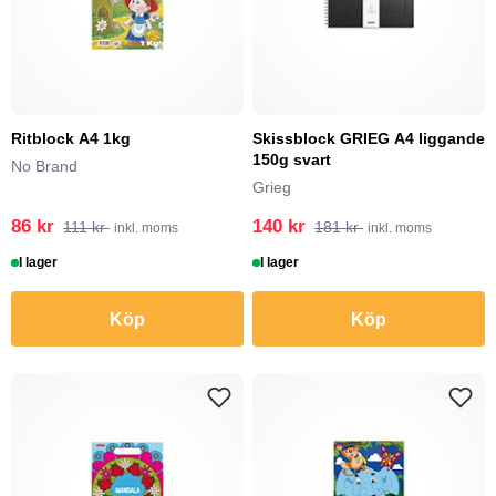
Ritblock A4 1kg
Skissblock GRIEG A4 liggande
150g svart
No Brand
Grieg
86 kr
140 kr
111 kr
181 kr
inkl. moms
inkl. moms
I lager
I lager
Köp
Köp