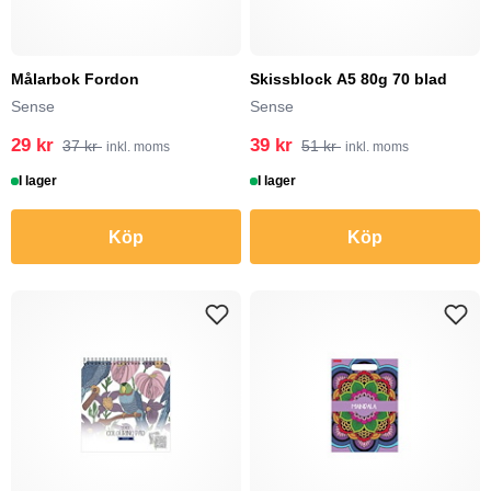
Målarbok Fordon
Skissblock A5 80g 70 blad
Sense
Sense
29 kr
39 kr
37 kr
51 kr
inkl. moms
inkl. moms
I lager
I lager
Köp
Köp