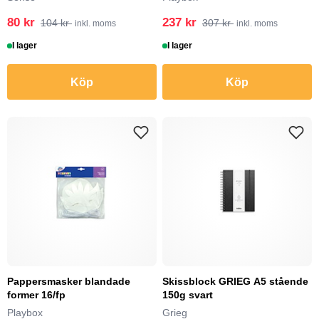
80 kr
237 kr
104 kr
307 kr
inkl. moms
inkl. moms
I lager
I lager
Köp
Köp
Pappersmasker blandade
Skissblock GRIEG A5 stående
former 16/fp
150g svart
Playbox
Grieg