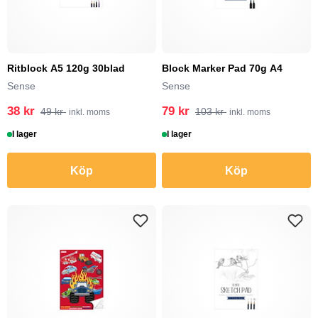
Ritblock A5 120g 30blad
Block Marker Pad 70g A4
Sense
Sense
38 kr
79 kr
49 kr
103 kr
inkl. moms
inkl. moms
I lager
I lager
Köp
Köp