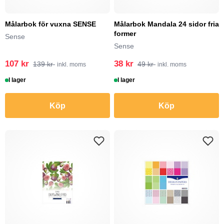
Målarbok för vuxna SENSE
Målarbok Mandala 24 sidor fria
former
Sense
Sense
107 kr
38 kr
139 kr
49 kr
inkl. moms
inkl. moms
I lager
I lager
Köp
Köp