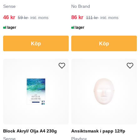
Sense
No Brand
46 kr
86 kr
59 kr
111 kr
inkl. moms
inkl. moms
I lager
I lager
Köp
Köp
Block Akryl/ Olja A4 230g
Ansiktsmask i papp 12/fp
Sense
Playbox