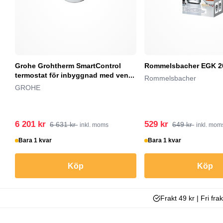
Grohe Grohtherm SmartControl
Rommelsbacher EGK 2
termostat för inbyggnad med ven...
Rommelsbacher
GROHE
6 201 kr
529 kr
6 631 kr
649 kr
inkl. moms
inkl. mom
Bara 1 kvar
Bara 1 kvar
Köp
Köp
Frakt 49 kr | Fri fra