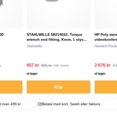
00
STAHLWILLE 58214022, Torque
HP Poly mont
wrench end fitting, Krom, 1 styc...
videokonfer
Stahlwille
Hewlett-Pack
657 kr
2 676 kr
805 kr
2 
s
inkl. moms
I lager
I lager
Köp
kt över 499 kr
Betala med kort, Swish eller faktura