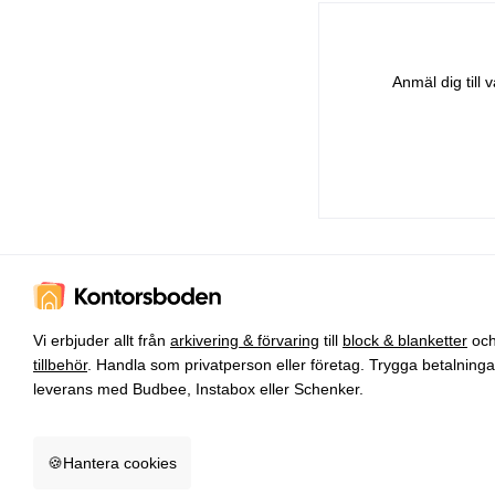
Anmäl dig till
Vi erbjuder allt från
arkivering & förvaring
till
block & blanketter
oc
tillbehör
. Handla som privatperson eller företag. Trygga betalning
leverans med Budbee, Instabox eller Schenker.
🍪
Hantera cookies