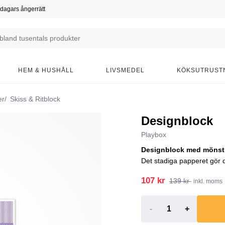
dagars ångerrätt
HEM & HUSHÅLL
LIVSMEDEL
KÖKSUTRUST
er
Skiss & Ritblock
Designblock
Playbox
Designblock med mönstra
Det stadiga papperet gör d
107 kr
139 kr
inkl. moms
-
+