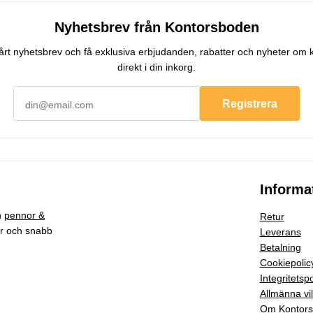
Nyhetsbrev från Kontorsboden
 vårt nyhetsbrev och få exklusiva erbjudanden, rabatter och nyheter om 
direkt i din inkorg.
Registrera
Informa
h
pennor &
Retur
ar och snabb
Leverans
Betalning
Cookiepolic
Integritetspo
Allmänna vil
Om Kontor