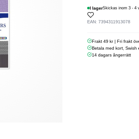
I lager
Skickas inom 3 - 4 
EAN: 7394311913078
Frakt 49 kr | Fri frakt ö
Betala med kort, Swish e
14 dagars ångerrätt