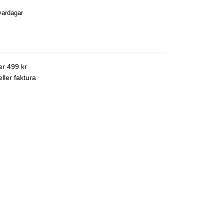
vardagar
ver 499 kr
ller faktura