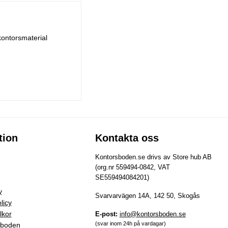
kontorsmaterial
tion
Kontakta oss
Kontorsboden.se drivs av Store hub AB
(org.nr 559494-0842, VAT
SE559494084201)
y
Svarvarvägen 14A, 142 50, Skogås
licy
lkor
E-post:
info@kontorsboden.se
(svar inom 24h på vardagar)
sboden