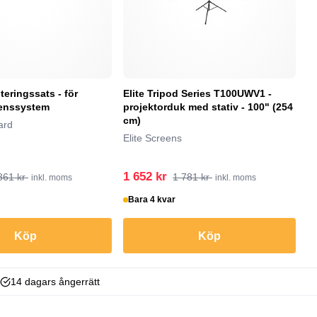
eringssats - för
Elite Tripod Series T100UWV1 -
L
enssystem
projektorduk med stativ - 100" (254
f
cm)
ard
Lo
Elite Screens
1 652 kr
1
861 kr
1 781 kr
inkl. moms
inkl. moms
Bara 4 kvar
I
Köp
Köp
14 dagars ångerrätt