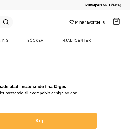
Privatperson
Företag
Mina favoriter (0)
NING
BÖCKER
HJÄLPCENTER
Gå till kassan
de blad i matchande fina färger.
et passande till exempelvis design av grat...
Köp