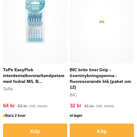
TePe EasyPick
BIC brite liner Grip -
interdentalborstar/tandpetare
överstrykningspenna -
med fodral M/L B...
fluorescerande blå (paket om
12)
TePe
BIC
64 kr
32 kr
83 kr
41 kr
inkl. moms
inkl. moms
Bara 2 kvar
I lager
Köp
Köp