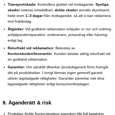
Transportskada:
Kontrollera godset vid mottagande.
Synliga
skador
noteras omedelbart;
dolda skador
anmäls skyndsamt,
helst inom
1–3 dagar
från mottagandet, så att vi kan reklamera
mot fraktbolag.
Åtgärder:
Vid godkänd reklamation erbjuder vi i tur och ordning
avhjälpande/reparation
,
omleverans
,
prisavdrag
eller
hävning
enligt lag.
Returfrakt vid reklamation:
Bekostas av
Kontorsboden/leverantör
. Kunden betalar aldrig returfrakt vid
en godkänd reklamation.
Garantier:
Om särskild tillverkar-/produktgaranti finns framgår
det på produktsidan. I övrigt lämnas ingen generell garanti
utöver lagstadgade rättigheter. Garantier påverkar inte dina
lagstadgade rättigheter enligt konsumentköplagen.
9. Äganderätt & risk
Produkter förblir Kontorsbodens egendom tills full betalning