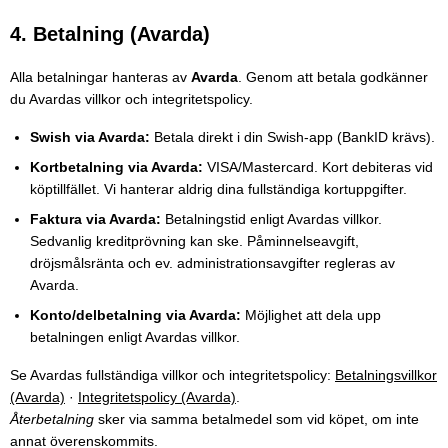
4. Betalning (Avarda)
Alla betalningar hanteras av
Avarda
. Genom att betala godkänner
du Avardas villkor och integritetspolicy.
Swish via Avarda:
Betala direkt i din Swish-app (BankID krävs).
Kortbetalning via Avarda:
VISA/Mastercard. Kort debiteras vid
köptillfället. Vi hanterar aldrig dina fullständiga kortuppgifter.
Faktura via Avarda:
Betalningstid enligt Avardas villkor.
Sedvanlig kreditprövning kan ske. Påminnelseavgift,
dröjsmålsränta och ev. administrationsavgifter regleras av
Avarda.
Konto/delbetalning via Avarda:
Möjlighet att dela upp
betalningen enligt Avardas villkor.
Se Avardas fullständiga villkor och integritetspolicy:
Betalningsvillkor
(Avarda)
·
Integritetspolicy (Avarda)
.
Återbetalning
sker via samma betalmedel som vid köpet, om inte
annat överenskommits.