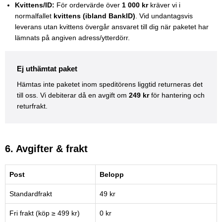
Kvittens/ID:
För ordervärde över
1 000 kr
kräver vi i
normalfallet
kvittens (ibland BankID)
. Vid undantagsvis
leverans utan kvittens övergår ansvaret till dig när paketet har
lämnats på angiven adress/ytterdörr.
Ej uthämtat paket
Hämtas inte paketet inom speditörens liggtid returneras det
till oss. Vi debiterar då en avgift om
249 kr
för hantering och
returfrakt.
6. Avgifter & frakt
Post
Belopp
Standardfrakt
49 kr
Fri frakt (köp ≥ 499 kr)
0 kr