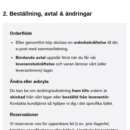
2. Beställning, avtal & ändringar
Orderflöde
Efter genomfört köp skickas en
orderbekräftelse
till din
e-post med sammanfattning.
Bindande avtal
uppstår först när du får vår
leveransbekräftelse
och varan lämnar vårt (eller
leverantörens) lager.
Ändra eller avbryta
Du kan be om ändring/avbokning
fram tills
ordern är
skickad
från vårt lager eller
beställd från leverantör
.
Kontakta kundtjänst så hjälper vi dig i det specifika fallet.
Reservationer
Vi reserverar oss för uppenbara fel (t.ex. pris-/lagerfel,
felaktiga specifikationer eller bilder). Upptäcks fel kontaktar