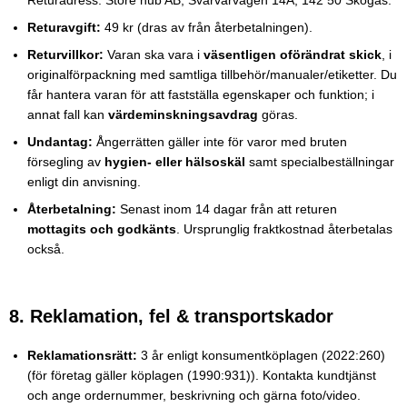
Returavgift:
49 kr (dras av från återbetalningen).
Returvillkor:
Varan ska vara i
väsentligen oförändrat skick
, i
originalförpackning med samtliga tillbehör/manualer/etiketter. Du
får hantera varan för att fastställa egenskaper och funktion; i
annat fall kan
värdeminskningsavdrag
göras.
Undantag:
Ångerrätten gäller inte för varor med bruten
försegling av
hygien- eller hälsoskäl
samt specialbeställningar
enligt din anvisning.
Återbetalning:
Senast inom 14 dagar från att returen
mottagits och godkänts
. Ursprunglig fraktkostnad återbetalas
också.
8. Reklamation, fel & transportskador
Reklamationsrätt:
3 år enligt konsumentköplagen (2022:260)
(för företag gäller köplagen (1990:931)). Kontakta kundtjänst
och ange ordernummer, beskrivning och gärna foto/video.