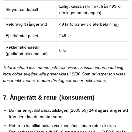
Enligt kassan (fri frakt från 499 kr
Skrymmande/pall
om inget annat anges)
Returavgift (ångerrätt)
49 kr (dras av vid återbetalning)
Ej uthämtat paket
249 kr
Reklamationsretur
0 kr
(godkänd reklamation)
Total kostnad inkl. moms och frakt visas i kassan innan betalning –
inga dolda avgifter. Alla priser visas i SEK. Som privatperson visas
priser inkl. moms, medan företag ser priser exkl. moms.
7. Ångerrätt & retur (konsument)
Du har enligt distansavtalslagen (2005:59)
14 dagars ångerrätt
från den dag du mottar varan.
Returer ska alltid bokas via kundtjänst innan retur skickas.
Returadress: Store hub AB, Svarvarvägen 14A, 142 50 Skogås.