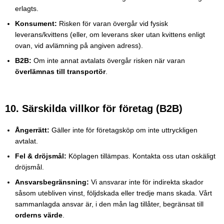
erlagts.
Konsument:
Risken för varan övergår vid fysisk
leverans/kvittens (eller, om leverans sker utan kvittens enligt
ovan, vid avlämning på angiven adress).
B2B:
Om inte annat avtalats övergår risken när varan
överlämnas till transportör
.
10. Särskilda villkor för företag (B2B)
Ångerrätt:
Gäller inte för företagsköp om inte uttryckligen
avtalat.
Fel & dröjsmål:
Köplagen tillämpas. Kontakta oss utan oskäligt
dröjsmål.
Ansvarsbegränsning:
Vi ansvarar inte för indirekta skador
såsom utebliven vinst, följdskada eller tredje mans skada. Vårt
sammanlagda ansvar är, i den mån lag tillåter, begränsat till
orderns värde
.