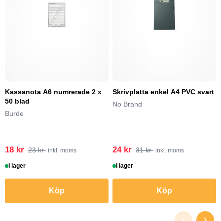
Kassanota A6 numrerade 2 x
Skrivplatta enkel A4 PVC svart
50 blad
No Brand
Burde
18 kr
24 kr
23 kr
31 kr
inkl. moms
inkl. moms
I lager
I lager
Köp
Köp