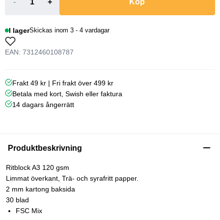
-
+
Köp
I lager
Skickas inom 3 - 4 vardagar
EAN: 7312460108787
Frakt 49 kr | Fri frakt över 499 kr
Betala med kort, Swish eller faktura
14 dagars ångerrätt
Produktbeskrivning
Ritblock A3 120 gsm
Limmat överkant, Trä- och syrafritt papper.
2 mm kartong baksida
30 blad
FSC Mix