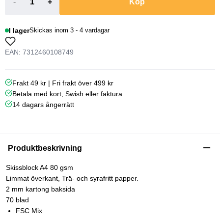
-
+
Köp
I lager
Skickas inom 3 - 4 vardagar
EAN: 7312460108749
Frakt 49 kr | Fri frakt över 499 kr
Betala med kort, Swish eller faktura
14 dagars ångerrätt
Produktbeskrivning
Skissblock A4 80 gsm
Limmat överkant, Trä- och syrafritt papper.
2 mm kartong baksida
70 blad
FSC Mix