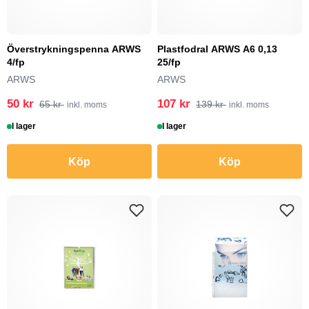
Överstrykningspenna ARWS
Plastfodral ARWS A6 0,13
4/fp
25/fp
ARWS
ARWS
50 kr
107 kr
65 kr
139 kr
inkl. moms
inkl. moms
I lager
I lager
Köp
Köp