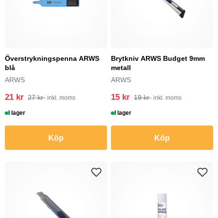
Överstrykningspenna ARWS
Brytkniv ARWS Budget 9mm
blå
metall
ARWS
ARWS
21 kr
15 kr
27 kr
19 kr
inkl. moms
inkl. moms
I lager
I lager
Köp
Köp