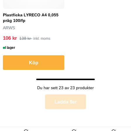
Plastficka LYRECO A4 0,055
präg 100/fp
ARWS
106 kr
138 kr
inkl. moms
I lager
Köp
Du har sett 23 av 23 produkter
Ladda fler