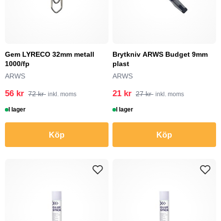
Gem LYRECO 32mm metall
Brytkniv ARWS Budget 9mm
1000/fp
plast
ARWS
ARWS
56 kr
21 kr
72 kr
27 kr
inkl. moms
inkl. moms
I lager
I lager
Köp
Köp