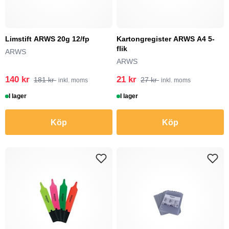
Limstift ARWS 20g 12/fp
Kartongregister ARWS A4 5-
flik
ARWS
ARWS
140 kr
21 kr
181 kr
27 kr
inkl. moms
inkl. moms
I lager
I lager
Köp
Köp