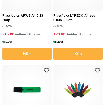
Plastfodral ARWS A4 0,13
Plastficka LYRECO A4 eco
25/fp
0,045 100/fp
ARWS
ARWS
215 kr
129 kr
279 kr
167 kr
inkl. moms
inkl. moms
I lager
I lager
Köp
Köp