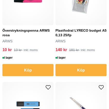
Överstrykningspenna ARWS
Plastfodral LYRECO budget A5
rosa
0,13 25/fp
ARWS
ARWS
10 kr
140 kr
13 kr
181 kr
inkl. moms
inkl. moms
I lager
I lager
Köp
Köp