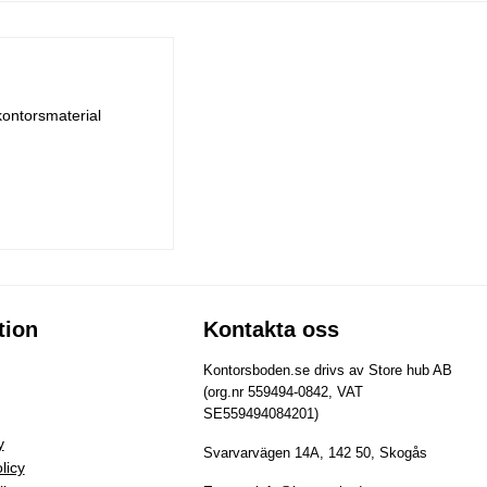
kontorsmaterial
tion
Kontakta oss
Kontorsboden.se drivs av Store hub AB
(org.nr 559494-0842, VAT
SE559494084201)
y
Svarvarvägen 14A, 142 50, Skogås
licy