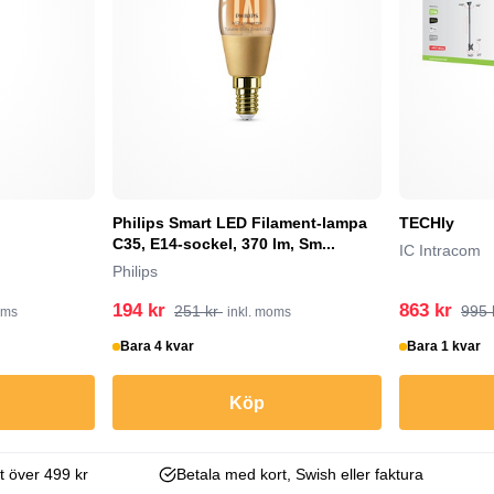
Philips Smart LED Filament-lampa
TECHly
C35, E14-sockel, 370 lm, Sm...
IC Intracom
Philips
194 kr
863 kr
251 kr
995 
oms
inkl. moms
Bara 4 kvar
Bara 1 kvar
Köp
kt över 499 kr
Betala med kort, Swish eller faktura