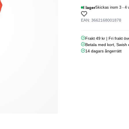
I lager
Skickas inom 3 - 4 
EAN: 3662168001878
Frakt 49 kr | Fri frakt ö
Betala med kort, Swish e
14 dagars ångerrätt