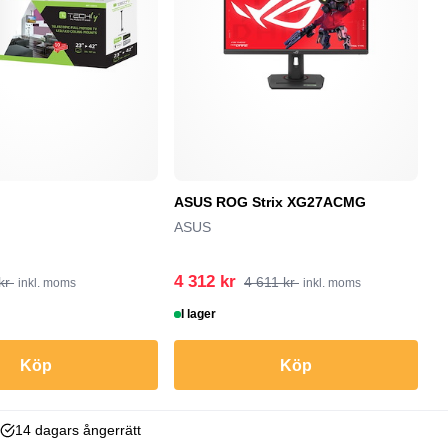
ASUS ROG Strix XG27ACMG
B
T
ASUS
B
4 312 kr
1
kr
4 611 kr
inkl. moms
inkl. moms
I lager
B
Köp
Köp
14 dagars ångerrätt