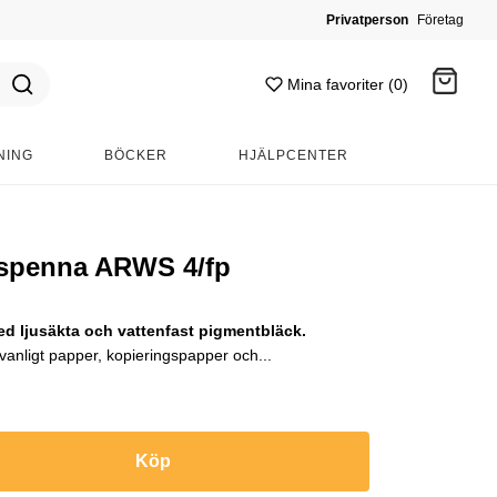
Privatperson
Företag
Mina favoriter (0)
NING
BÖCKER
HJÄLPCENTER
Gå till kassan
gspenna ARWS 4/fp
 ljusäkta och vattenfast pigmentbläck.
vanligt papper, kopieringspapper och...
Köp