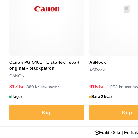
Canon PG-540L - L-storlek - svart -
ASRock
original - bläckpatron
ASRock
CANON
317 kr
915 kr
389 kr
1 055 kr
inkl. moms
inkl. m
I lager
Bara 2 kvar
Köp
Köp
Frakt 49 kr | Fri fra