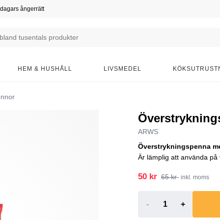
dagars ångerrätt
HEM & HUSHÅLL
LIVSMEDEL
KÖKSUTRUST
ennor
Överstryknin
ARWS
Överstrykningspenna med
Är lämplig att använda på 
50 kr
65 kr
inkl. moms
-
+