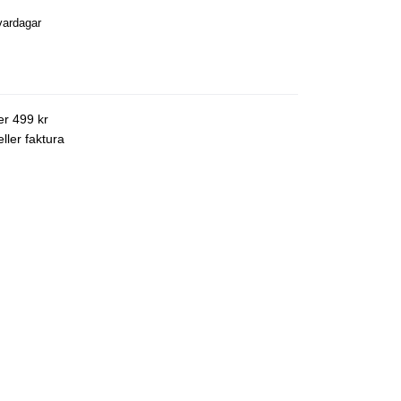
vardagar
ver 499 kr
ller faktura