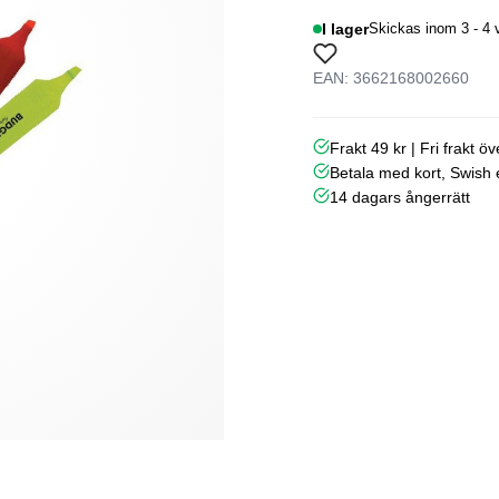
I lager
Skickas inom 3 - 4 
EAN: 3662168002660
Frakt 49 kr | Fri frakt ö
Betala med kort, Swish e
14 dagars ångerrätt