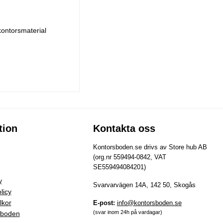
kontorsmaterial
tion
Kontakta oss
Kontorsboden.se drivs av Store hub AB
(org.nr 559494-0842, VAT
SE559494084201)
y
Svarvarvägen 14A, 142 50, Skogås
licy
lkor
E-post:
info@kontorsboden.se
(svar inom 24h på vardagar)
sboden