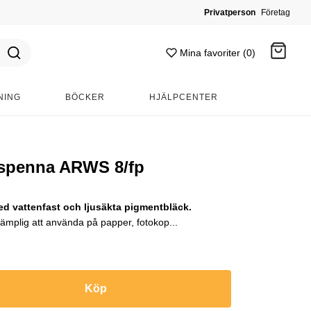
Privatperson
Företag
Mina favoriter (0)
NING
BÖCKER
HJÄLPCENTER
Gå till kassan
gspenna ARWS 8/fp
 vattenfast och ljusäkta pigmentbläck.
ämplig att använda på papper, fotokop...
Köp