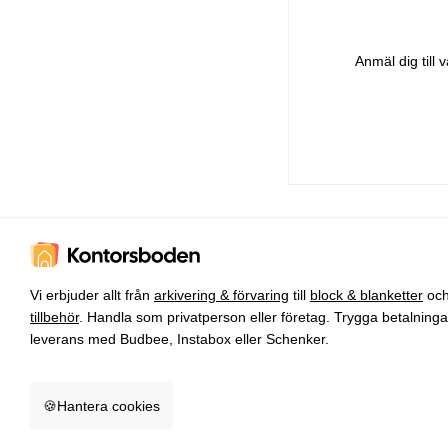
Anmäl dig till
Vi erbjuder allt från
arkivering & förvaring
till
block & blanketter
oc
tillbehör
. Handla som privatperson eller företag. Trygga betalning
leverans med Budbee, Instabox eller Schenker.
🍪
Hantera cookies