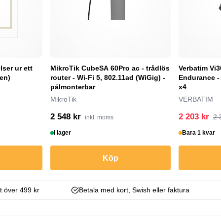
lser ur ett
MikroTik CubeSA 60Pro ac - trådlös
Verbatim Vi3
en)
router - Wi-Fi 5, 802.11ad (WiGig) -
Endurance - 
pålmonterbar
x4
MikroTik
VERBATIM
2 548 kr
2 203 kr
2 
inkl. moms
I lager
Bara 1 kvar
Köp
kt över 499 kr
Betala med kort, Swish eller faktura