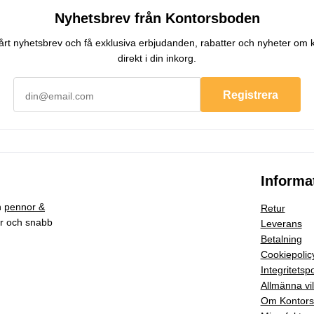
Nyhetsbrev från Kontorsboden
 vårt nyhetsbrev och få exklusiva erbjudanden, rabatter och nyheter om 
direkt i din inkorg.
Registrera
Informa
h
pennor &
Retur
ar och snabb
Leverans
Betalning
Cookiepolic
Integritetspo
Allmänna vil
Om Kontor