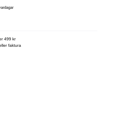
vardagar
ver 499 kr
ller faktura