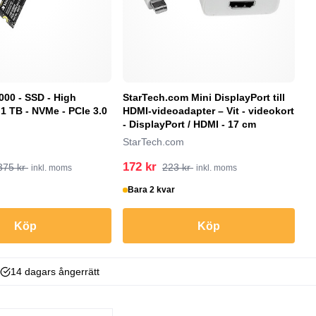
000 - SSD - High
StarTech.com Mini DisplayPort till
D
1 TB - NVMe - PCIe 3.0
HDMI-videoadapter – Vit - videokort
u
- DisplayPort / HDMI - 17 cm
De
StarTech.com
172 kr
6
375 kr
223 kr
inkl. moms
inkl. moms
Bara 2 kvar
I
Köp
Köp
14 dagars ångerrätt