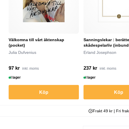
Välkomna till vårt äktenskap
Sanningslekar : berätte
(pocket)
skådespelarliv (inbund
Julia Dufvenius
Erland Josephson
97 kr
237 kr
inkl. moms
inkl. moms
I lager
I lager
Köp
Köp
Frakt 49 kr | Fri fra