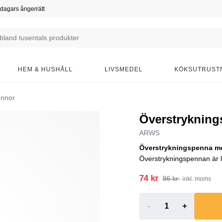
dagars ångerrätt
HEM & HUSHÅLL
LIVSMEDEL
KÖKSUTRUST
ennor
Överstryknin
ARWS
Överstrykningspenna med
Överstrykningspennan är l
74 kr
96 kr
inkl. moms
-
+