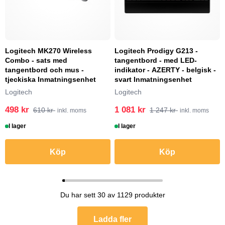
Logitech MK270 Wireless
Logitech Prodigy G213 -
Combo - sats med
tangentbord - med LED-
tangentbord och mus -
indikator - AZERTY - belgisk -
tjeckiska Inmatningsenhet
svart Inmatningsenhet
Logitech
Logitech
498 kr
1 081 kr
610 kr
1 247 kr
inkl. moms
inkl. moms
I lager
I lager
Köp
Köp
Du har sett 30 av 1129 produkter
Ladda fler