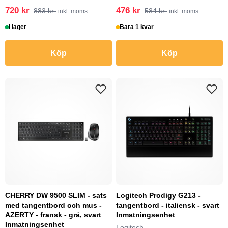
720 kr
476 kr
883 kr
584 kr
inkl. moms
inkl. moms
I lager
Bara 1 kvar
Köp
Köp
CHERRY DW 9500 SLIM - sats
Logitech Prodigy G213 -
med tangentbord och mus -
tangentbord - italiensk - svart
AZERTY - fransk - grå, svart
Inmatningsenhet
Inmatningsenhet
Logitech