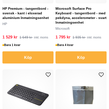
HP Premium - tangentbord -
Microsoft Surface Pro
svensk - kant i eloxerad
Keyboard - tangentbord - med
aluminium Inmatningsenhet
pekdyna, accelerometer - svart
Inmatningsenhet
HP
Microsoft
1 529 kr
1 795 kr
1 649 kr
1 935 kr
inkl. moms
inkl. moms
Bara 1 kvar
Bara 4 kvar
Köp
Köp