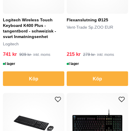
Logitech Wireless Touch
Flexanslutning Ø125
Keyboard K400 Plus -
Vent-Trade Sp.ZOO EUR
tangentbord - schweizisk -
svart Inmatningsenhet
Logitech
741 kr
215 kr
909 kr
279 kr
inkl. moms
inkl. moms
I lager
I lager
Köp
Köp