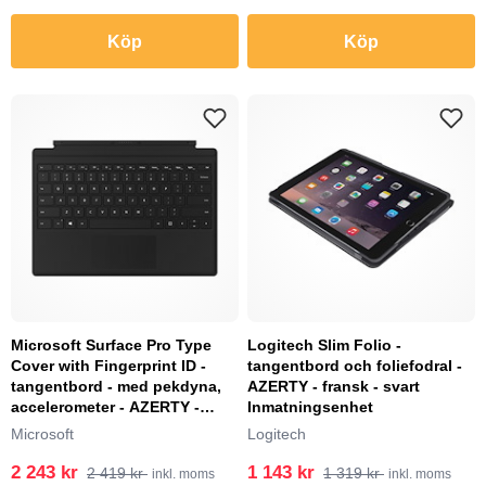
Köp
Köp
Microsoft Surface Pro Type
Logitech Slim Folio -
Cover with Fingerprint ID -
tangentbord och foliefodral -
tangentbord - med pekdyna,
AZERTY - fransk - svart
accelerometer - AZERTY -
Inmatningsenhet
fransk - svar...
Microsoft
Logitech
2 243 kr
1 143 kr
2 419 kr
1 319 kr
inkl. moms
inkl. moms