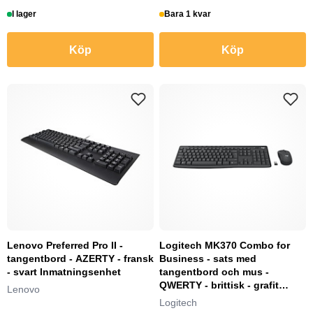
I lager
Bara 1 kvar
Köp
Köp
Lenovo Preferred Pro II -
Logitech MK370 Combo for
tangentbord - AZERTY - fransk
Business - sats med
- svart Inmatningsenhet
tangentbord och mus -
QWERTY - brittisk - grafit
Lenovo
Inmatningsenhet
Logitech