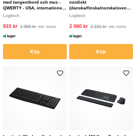
med tangentbord och mus -
nordiskt
QWERTY - USA, internationellt
(danska/finska/norska/svensk
- grafit Inma...
a) - vit Inmatningsenhet
Logitech
Logitech
915 kr
2 060 kr
1 055 kr
2 221 kr
inkl. moms
inkl. moms
I lager
I lager
Köp
Köp