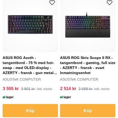
ASUS ROG Azoth -
ASUS ROG Strix Scope II RX -
tangentbord - 75 % med hot-
tangentbord - gaming, full size
swap - med OLED-display -
- AZERTY - fransk - svart
AZERTY - fransk - gun metal
Inmatningsenhet
Inmatningsenhet
ASUSTeK COMPUTER
ASUSTeK COMPUTER
3 555 kr
2 514 kr
3 801 kr
2 689 kr
inkl. moms
inkl. moms
I lager
I lager
Köp
Köp