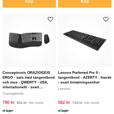
Köp
Köp
Conceptronic ORAZIO02US
Lenovo Preferred Pro II -
ERGO - sats med tangentbord
tangentbord - AZERTY - fransk
och mus - QWERTY - USA,
- svart Inmatningsenhet
internationellt - svart
Lenovo
Inmatningsenhet
Conceptronic
790 kr
582 kr
911 kr
714 kr
inkl. moms
inkl. moms
I lager
I lager