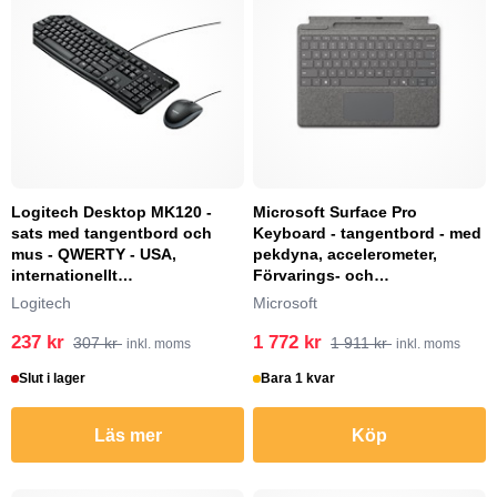
Logitech Desktop MK120 -
Microsoft Surface Pro
sats med tangentbord och
Keyboard - tangentbord - med
mus - QWERTY - USA,
pekdyna, accelerometer,
internationellt
Förvarings- och
Inmatningsenhet
laddningsfack för Surface Sli...
Logitech
Microsoft
237 kr
1 772 kr
307 kr
1 911 kr
inkl. moms
inkl. moms
Slut i lager
Bara 1 kvar
Läs mer
Köp