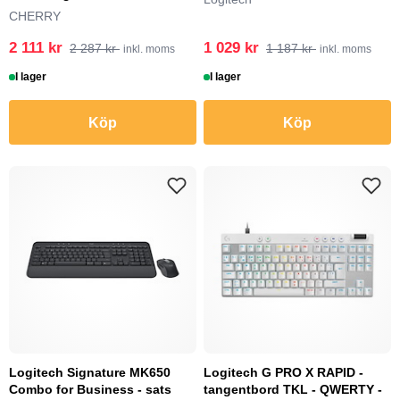
CHERRY
2 111 kr
1 029 kr
2 287 kr
1 187 kr
inkl. moms
inkl. moms
I lager
I lager
Köp
Köp
Logitech Signature MK650
Logitech G PRO X RAPID -
Combo for Business - sats
tangentbord TKL - QWERTY -