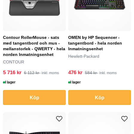
Contour RollerMouse - sats
OMEN by HP Sequencer -
med tangentbord och mus -
tangentbord - hela norden
mellanstorlek - QWERTY - hela
Inmatningsenhet
norden Inmatningsenhet
Hewlett-Packard
CONTOUR
5 716 kr
476 kr
6 112 kr
584 kr
inkl. moms
inkl. moms
I lager
I lager
Köp
Köp