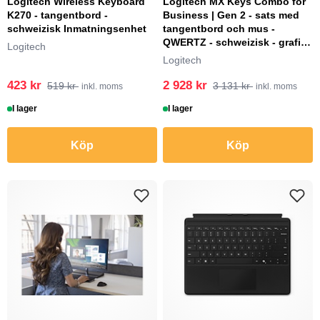
Logitech Wireless Keyboard
Logitech MX Keys Combo for
K270 - tangentbord -
Business | Gen 2 - sats med
schweizisk Inmatningsenhet
tangentbord och mus -
QWERTZ - schweizisk - grafit
Logitech
Inmatningsenhe...
Logitech
423 kr
2 928 kr
519 kr
3 131 kr
inkl. moms
inkl. moms
I lager
I lager
Köp
Köp