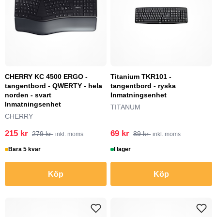
CHERRY KC 4500 ERGO -
Titanium TKR101 -
tangentbord - QWERTY - hela
tangentbord - ryska
norden - svart
Inmatningsenhet
Inmatningsenhet
TITANUM
CHERRY
215 kr
69 kr
279 kr
89 kr
inkl. moms
inkl. moms
Bara 5 kvar
I lager
Köp
Köp