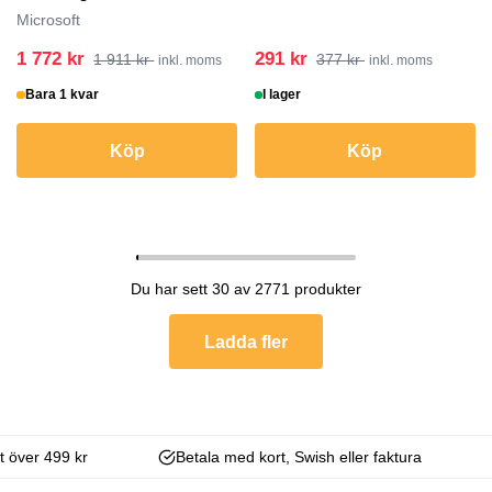
laddningsfack för Surface
Microsoft
Sli...
1 772 kr
291 kr
1 911 kr
377 kr
inkl. moms
inkl. moms
Bara 1 kvar
I lager
Köp
Köp
Du har sett 30 av 2771 produkter
Ladda fler
kt över 499 kr
Betala med kort, Swish eller faktura