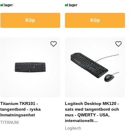
I lager
I lager
Köp
Köp
Titanium TKR101 -
Logitech Desktop MK120 -
tangentbord - ryska
sats med tangentbord och
Inmatningsenhet
mus - QWERTY - USA,
internationellt
TITANUM
Inmatningsenhet
Logitech