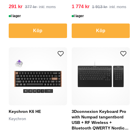
291 kr
1 774 kr
377 kr
1 913 kr
inkl. moms
inkl. moms
I lager
I lager
Köp
Köp
Keychron K6 HE
3Dconnexion Keyboard Pro
with Numpad tangentbord
Keychron
USB + RF Wireless +
Bluetooth QWERTY Nordic