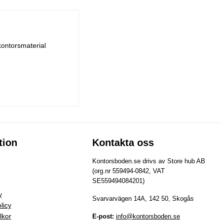
kontorsmaterial
tion
Kontakta oss
Kontorsboden.se drivs av Store hub AB
(org.nr 559494-0842, VAT
SE559494084201)
y
Svarvarvägen 14A, 142 50, Skogås
licy
lkor
E-post:
info@kontorsboden.se