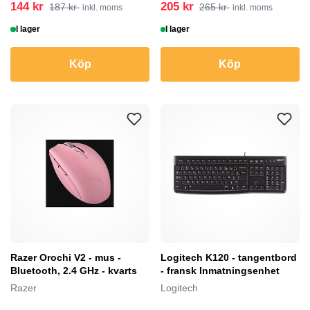
144 kr
205 kr
187 kr
265 kr
inkl. moms
inkl. moms
I lager
I lager
Köp
Köp
Razer Orochi V2 - mus -
Logitech K120 - tangentbord
Bluetooth, 2.4 GHz - kvarts
- fransk Inmatningsenhet
Razer
Logitech