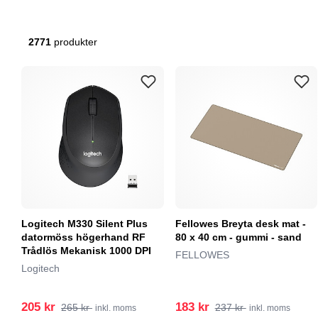
2771
produkter
Logitech M330 Silent Plus
Fellowes Breyta desk mat -
datormöss högerhand RF
80 x 40 cm - gummi - sand
Trådlös Mekanisk 1000 DPI
FELLOWES
Logitech
205 kr
183 kr
265 kr
237 kr
inkl. moms
inkl. moms