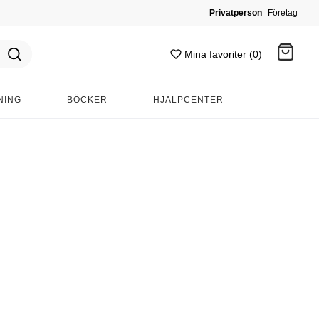
Privatperson
Företag
Mina favoriter (0)
NING
BÖCKER
HJÄLPCENTER
Gå till kassan