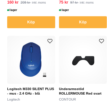
160 kr
75 kr
208 kr
97 kr
inkl. moms
inkl. moms
I lager
I lager
Köp
Köp
Logitech M330 SILENT PLUS
Underarmsstöd
- mus - 2.4 GHz - blå
ROLLERMOUSE Red svart
Logitech
CONTOUR