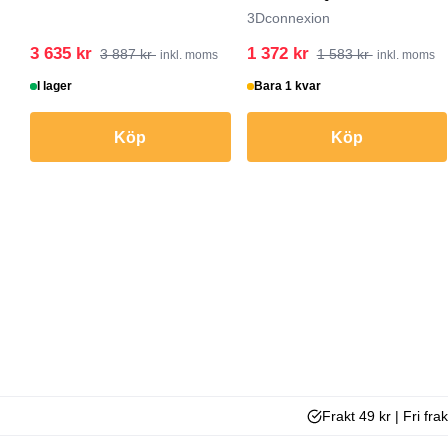
Svart
3Dconnexion
3 635 kr
1 372 kr
3 887 kr
1 583 kr
inkl. moms
inkl. moms
I lager
Bara 1 kvar
Köp
Köp
Frakt 49 kr | Fri fra