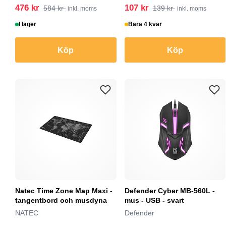
476 kr
107 kr
584 kr
139 kr
inkl. moms
inkl. moms
I lager
Bara 4 kvar
Köp
Köp
Natec Time Zone Map Maxi -
Defender Cyber MB-560L -
tangentbord och musdyna
mus - USB - svart
NATEC
Defender