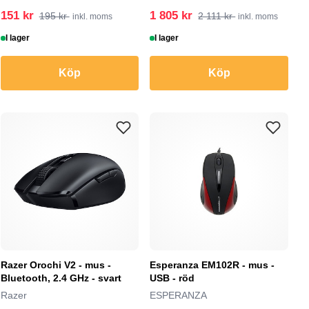
151 kr
1 805 kr
195 kr
2 111 kr
inkl. moms
inkl. moms
I lager
I lager
Köp
Köp
Razer Orochi V2 - mus -
Esperanza EM102R - mus -
Bluetooth, 2.4 GHz - svart
USB - röd
Razer
ESPERANZA