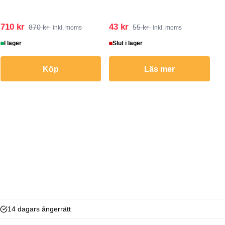
710 kr
43 kr
870 kr
55 kr
inkl. moms
inkl. moms
I lager
Slut i lager
Köp
Läs mer
14 dagars ångerrätt