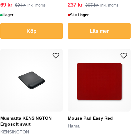
69 kr
237 kr
89 kr
307 kr
inkl. moms
inkl. moms
I lager
Slut i lager
Köp
Läs mer
Musmatta KENSINGTON
Mouse Pad Easy Red
Ergosoft svart
Hama
KENSINGTON