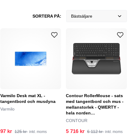
SORTERA PÅ:
Bästsäljare
Varmilo Desk mat XL -
Contour RollerMouse - sats
tangentbord och musdyna
med tangentbord och mus -
mellanstorlek - QWERTY -
Varmilo
hela norden
Inmatningsenhet
CONTOUR
97 kr
5 716 kr
125 kr
6 112 kr
inkl. moms
inkl. moms