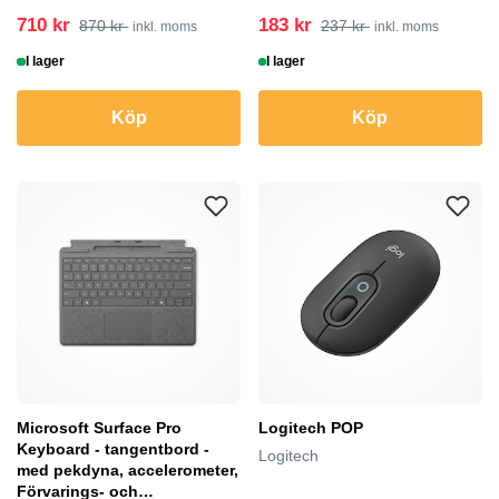
710 kr
183 kr
870 kr
237 kr
inkl. moms
inkl. moms
I lager
I lager
Köp
Köp
Microsoft Surface Pro
Logitech POP
Keyboard - tangentbord -
Logitech
med pekdyna, accelerometer,
Förvarings- och