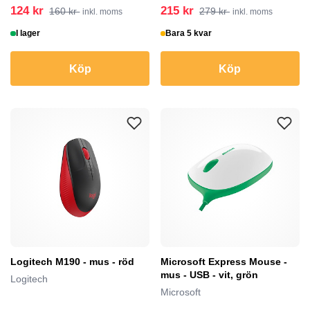
124 kr
215 kr
160 kr
279 kr
inkl. moms
inkl. moms
I lager
Bara 5 kvar
Köp
Köp
Logitech M190 - mus - röd
Microsoft Express Mouse -
mus - USB - vit, grön
Logitech
Microsoft