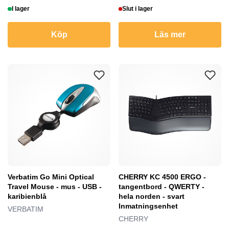
I lager
Slut i lager
Köp
Läs mer
Verbatim Go Mini Optical
CHERRY KC 4500 ERGO -
Travel Mouse - mus - USB -
tangentbord - QWERTY -
karibienblå
hela norden - svart
Inmatningsenhet
VERBATIM
CHERRY