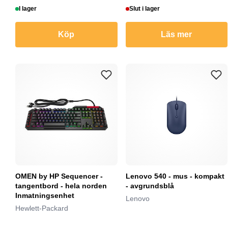
I lager
Slut i lager
Köp
Läs mer
OMEN by HP Sequencer -
Lenovo 540 - mus - kompakt
tangentbord - hela norden
- avgrundsblå
Inmatningsenhet
Lenovo
Hewlett-Packard