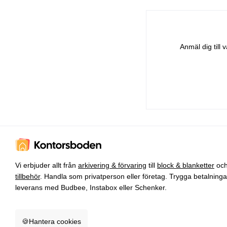
Anmäl dig till
Vi erbjuder allt från
arkivering & förvaring
till
block & blanketter
oc
tillbehör
. Handla som privatperson eller företag. Trygga betalning
leverans med Budbee, Instabox eller Schenker.
🍪
Hantera cookies