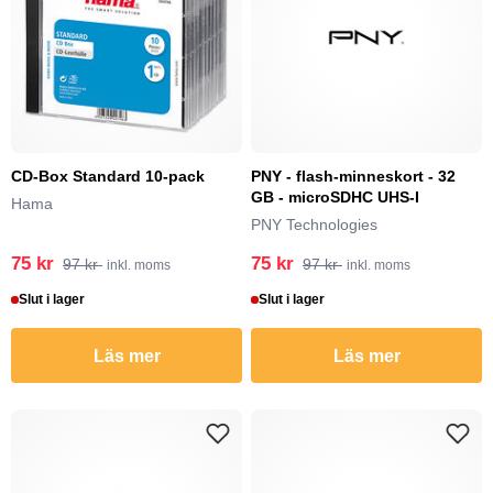
CD-Box Standard 10-pack
PNY - flash-minneskort - 32
GB - microSDHC UHS-I
Hama
PNY Technologies
75 kr
75 kr
97 kr
97 kr
inkl. moms
inkl. moms
Slut i lager
Slut i lager
Läs mer
Läs mer