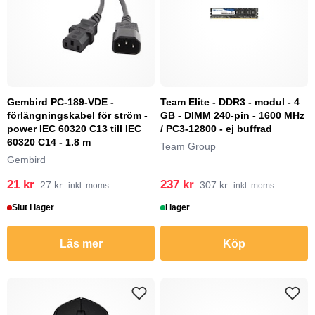
Gembird PC-189-VDE -
Team Elite - DDR3 - modul - 4
förlängningskabel för ström -
GB - DIMM 240-pin - 1600 MHz
power IEC 60320 C13 till IEC
/ PC3-12800 - ej buffrad
60320 C14 - 1.8 m
Team Group
Gembird
21 kr
237 kr
27 kr
307 kr
inkl. moms
inkl. moms
Slut i lager
I lager
Läs mer
Köp