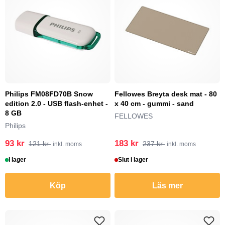
Philips FM08FD70B Snow
Fellowes Breyta desk mat - 80
edition 2.0 - USB flash-enhet -
x 40 cm - gummi - sand
8 GB
FELLOWES
Philips
93 kr
183 kr
121 kr
237 kr
inkl. moms
inkl. moms
I lager
Slut i lager
Köp
Läs mer