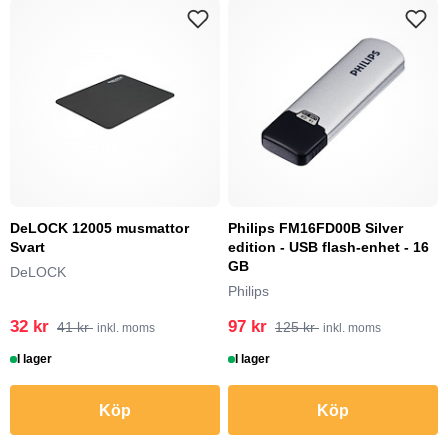
DeLOCK 12005 musmattor
Philips FM16FD00B Silver
Svart
edition - USB flash-enhet - 16
GB
DeLOCK
Philips
32 kr
97 kr
41 kr
125 kr
inkl. moms
inkl. moms
I lager
I lager
Köp
Köp