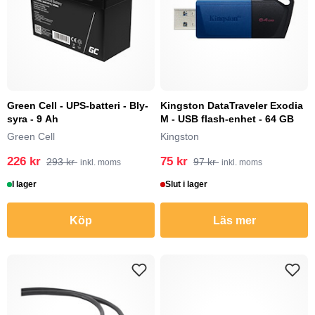
Green Cell - UPS-batteri - Bly-
Kingston DataTraveler Exodia
syra - 9 Ah
M - USB flash-enhet - 64 GB
Green Cell
Kingston
226 kr
75 kr
293 kr
97 kr
inkl. moms
inkl. moms
I lager
Slut i lager
Köp
Läs mer