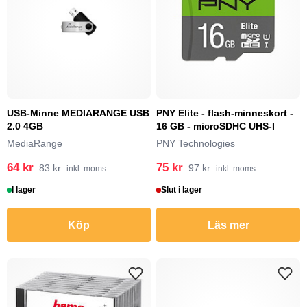
USB-Minne MEDIARANGE USB
PNY Elite - flash-minneskort -
2.0 4GB
16 GB - microSDHC UHS-I
MediaRange
PNY Technologies
64 kr
75 kr
83 kr
97 kr
inkl. moms
inkl. moms
I lager
Slut i lager
Köp
Läs mer