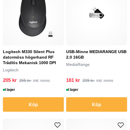
Logitech M330 Silent Plus
USB-Minne MEDIARANGE USB
datormöss högerhand RF
2.0 16GB
Trådlös Mekanisk 1000 DPI
MediaRange
Logitech
205 kr
161 kr
265 kr
209 kr
inkl. moms
inkl. moms
I lager
I lager
Köp
Köp