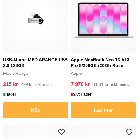
USB-Minne MEDIARANGE USB
Apple MacBook Neo 13 A18
2.0 128GB
Pro 8/256GB (2026) Rosé
MediaRange
Apple
215 kr
7 978 kr
279 kr
8 531 kr
inkl. moms
inkl. moms
I lager
Slut i lager
Köp
Läs mer