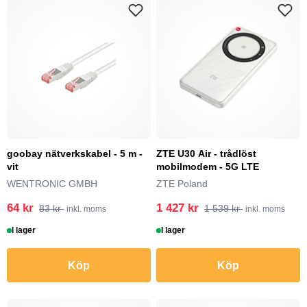
goobay nätverkskabel - 5 m -
ZTE U30 Air - trådlöst
vit
mobilmodem - 5G LTE
WENTRONIC GMBH
ZTE Poland
64 kr
1 427 kr
83 kr
1 539 kr
inkl. moms
inkl. moms
I lager
I lager
Köp
Köp