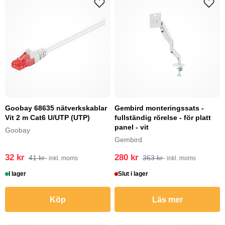
Goobay 68635 nätverkskablar
Gembird monteringssats -
Vit 2 m Cat6 U/UTP (UTP)
fullständig rörelse - för platt
panel - vit
Goobay
Gembird
32 kr
280 kr
41 kr
363 kr
inkl. moms
inkl. moms
I lager
Slut i lager
Köp
Läs mer