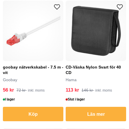
goobay nätverkskabel - 7.5 m -
CD-Väska Nylon Svart för 40
vit
CD
Goobay
Hama
56 kr
113 kr
72 kr
146 kr
inkl. moms
inkl. moms
I lager
Slut i lager
Köp
Läs mer