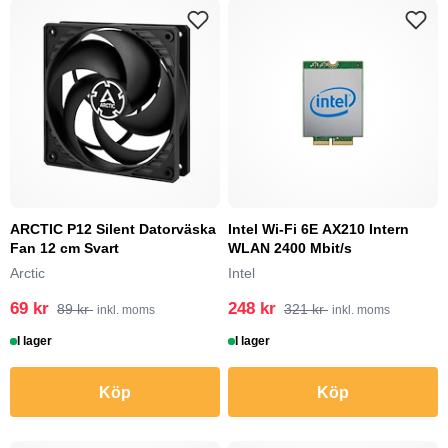
ARCTIC P12 Silent Datorväska
Intel Wi-Fi 6E AX210 Intern
Fan 12 cm Svart
WLAN 2400 Mbit/s
Arctic
Intel
69 kr
248 kr
89 kr
321 kr
inkl. moms
inkl. moms
I lager
I lager
Köp
Köp