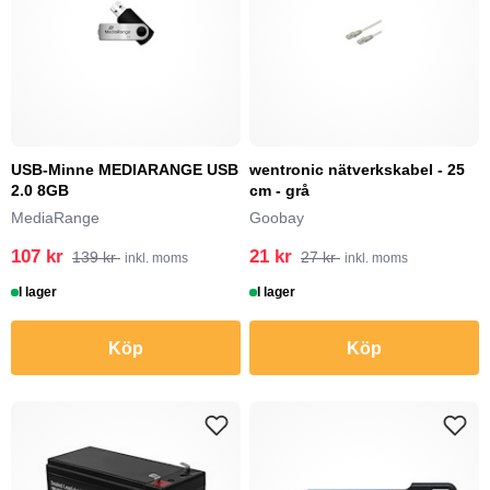
USB-Minne MEDIARANGE USB
wentronic nätverkskabel - 25
2.0 8GB
cm - grå
MediaRange
Goobay
107 kr
21 kr
139 kr
27 kr
inkl. moms
inkl. moms
I lager
I lager
Köp
Köp