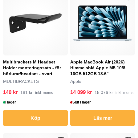
Multibrackets M Headset
Apple MacBook Air (2026)
Holder monteringssats - för
Himmelsblå Apple M5 10/8
hörlurar/headset - svart
16GB 512GB 13.6"
MULTIBRACKETS
Apple
140 kr
14 099 kr
181 kr
15 076 kr
inkl. moms
inkl. moms
I lager
Slut i lager
Köp
Läs mer