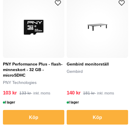
PNY Performance Plus - flash-
Gembird monitorställ
minneskort - 32 GB -
Gembird
microSDHC
PNY Technologies
103 kr
140 kr
133 kr
181 kr
inkl. moms
inkl. moms
I lager
I lager
Köp
Köp