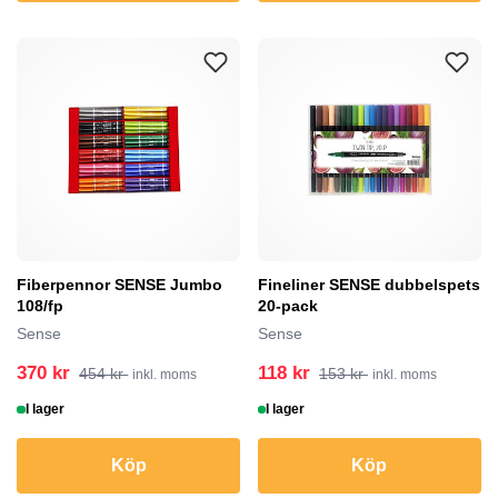
Fiberpennor SENSE Jumbo
Fineliner SENSE dubbelspets
108/fp
20-pack
Sense
Sense
370 kr
118 kr
454 kr
153 kr
inkl. moms
inkl. moms
I lager
I lager
Köp
Köp