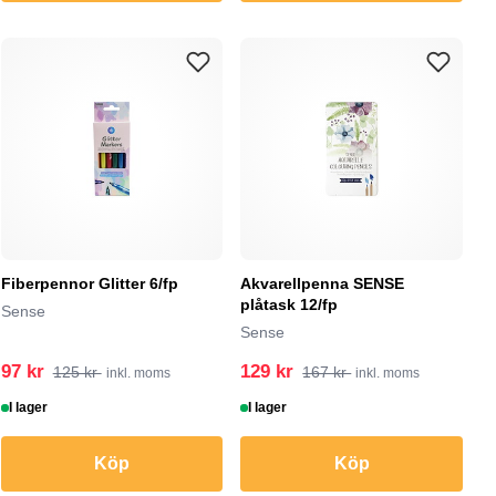
Fiberpennor Glitter 6/fp
Akvarellpenna SENSE
plåtask 12/fp
Sense
Sense
97 kr
129 kr
125 kr
167 kr
inkl. moms
inkl. moms
I lager
I lager
Köp
Köp