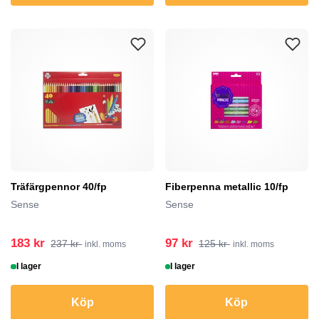
Träfärgpennor 40/fp
Fiberpenna metallic 10/fp
Sense
Sense
183 kr
97 kr
237 kr
125 kr
inkl. moms
inkl. moms
I lager
I lager
Köp
Köp