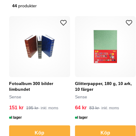
44
produkter
Fotoalbum 300 bilder
Glitterpapper, 180 g, 10 ark,
limbundet
10 färger
Sense
Sense
151 kr
64 kr
195 kr
83 kr
inkl. moms
inkl. moms
I lager
I lager
Köp
Köp