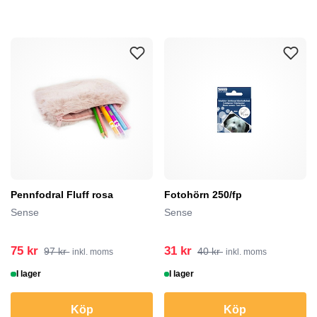
Pennfodral Fluff rosa
Fotohörn 250/fp
Sense
Sense
75 kr
31 kr
97 kr
40 kr
inkl. moms
inkl. moms
I lager
I lager
Köp
Köp