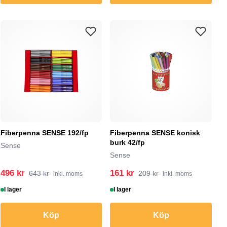
Fiberpenna SENSE 192/fp
Fiberpenna SENSE konisk
burk 42/fp
Sense
Sense
496 kr
161 kr
643 kr
209 kr
inkl. moms
inkl. moms
I lager
I lager
Köp
Köp