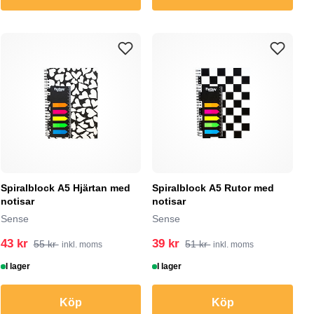
Spiralblock A5 Hjärtan med
Spiralblock A5 Rutor med
notisar
notisar
Sense
Sense
43 kr
39 kr
55 kr
51 kr
inkl. moms
inkl. moms
I lager
I lager
Köp
Köp