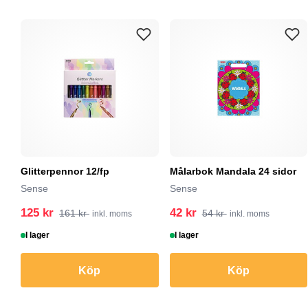
Glitterpennor 12/fp
Målarbok Mandala 24 sidor
Sense
Sense
125 kr
42 kr
161 kr
54 kr
inkl. moms
inkl. moms
I lager
I lager
Köp
Köp