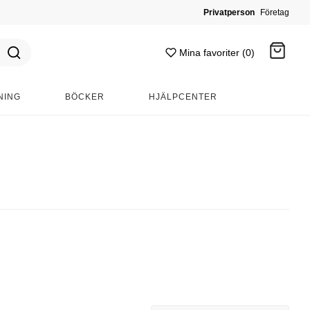
Privatperson
Företag
Mina favoriter (0)
NING
BÖCKER
HJÄLPCENTER
Gå till kassan