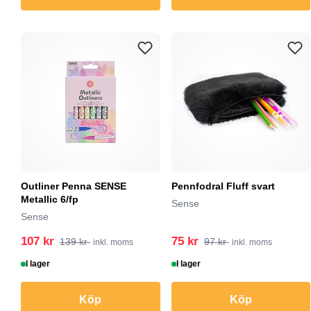
Outliner Penna SENSE
Pennfodral Fluff svart
Metallic 6/fp
Sense
Sense
107 kr
75 kr
139 kr
97 kr
inkl. moms
inkl. moms
I lager
I lager
Köp
Köp