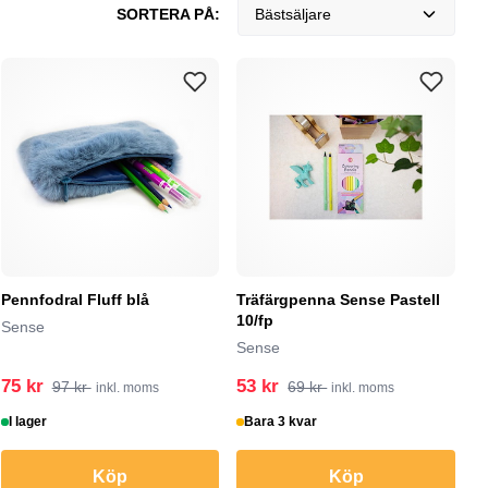
SORTERA PÅ:
Bästsäljare
Pennfodral Fluff blå
Träfärgpenna Sense Pastell
10/fp
Sense
Sense
75 kr
53 kr
97 kr
69 kr
inkl. moms
inkl. moms
I lager
Bara 3 kvar
Köp
Köp