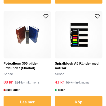
Fotoalbum 300 bilder
Spiralblock A5 Ränder med
limbundet (Skadad)
notisar
Sense
Sense
88 kr
43 kr
114 kr
55 kr
inkl. moms
inkl. moms
Slut i lager
I lager
Läs mer
Köp