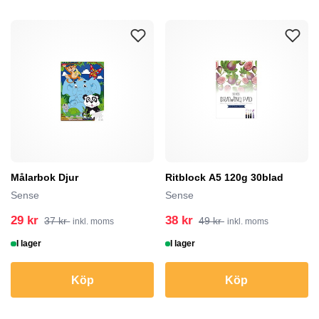
Målarbok Djur
Ritblock A5 120g 30blad
Sense
Sense
29 kr
38 kr
37 kr
49 kr
inkl. moms
inkl. moms
I lager
I lager
Köp
Köp