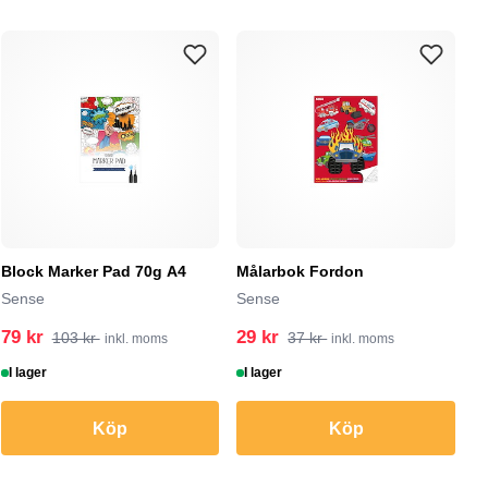
Block Marker Pad 70g A4
Målarbok Fordon
Sense
Sense
79 kr
29 kr
103 kr
37 kr
inkl. moms
inkl. moms
I lager
I lager
Köp
Köp