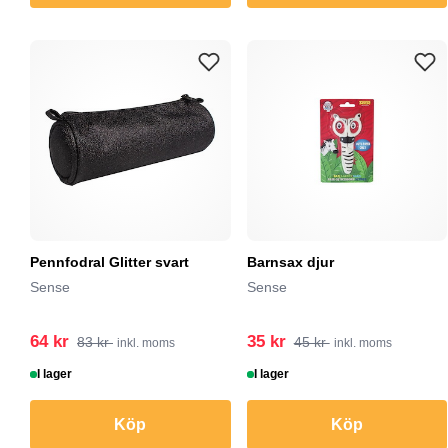
Pennfodral Glitter svart
Barnsax djur
Sense
Sense
64 kr
35 kr
83 kr
45 kr
inkl. moms
inkl. moms
I lager
I lager
Köp
Köp