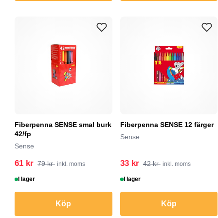
Fiberpenna SENSE smal burk
Fiberpenna SENSE 12 färger
42/fp
Sense
Sense
61 kr
33 kr
79 kr
42 kr
inkl. moms
inkl. moms
I lager
I lager
Köp
Köp