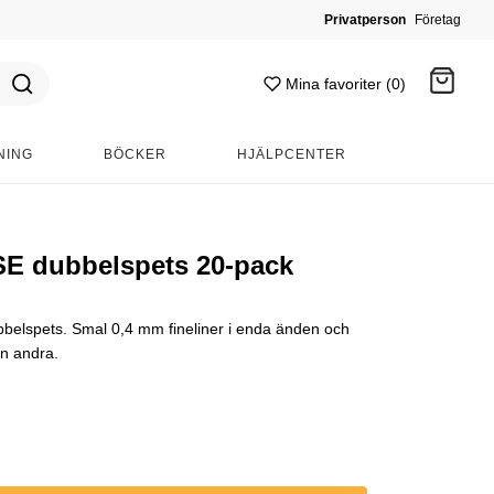
Privatperson
Företag
Mina favoriter (0)
NING
BÖCKER
HJÄLPCENTER
Gå till kassan
SE dubbelspets 20-pack
belspets. Smal 0,4 mm fineliner i enda änden och
n andra.