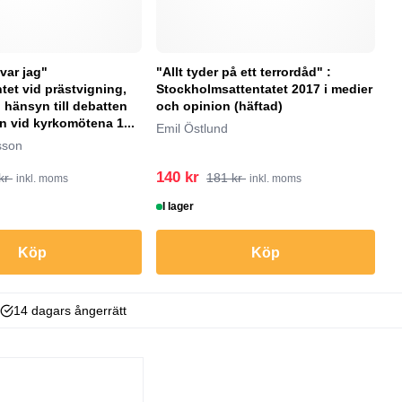
ovar jag"
"Allt tyder på ett terrordåd" :
"
et vid prästvigning,
Stockholmsattentatet 2017 i medier
(
 hänsyn till debatten
och opinion (häftad)
Ac
 vid kyrkomötena 1...
Emil Östlund
sson
140 kr
1
kr
181 kr
inkl. moms
inkl. moms
I lager
B
Köp
Köp
14 dagars ångerrätt