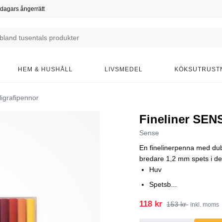
dagars ångerrätt
HEM & HUSHÅLL
LIVSMEDEL
KÖKSUTRUST
ligrafipennor
Fineliner SEN
Sense
En finelinerpenna med dub
bredare 1,2 mm spets i de
Huv
Spetsb...
118 kr
153 kr
inkl. moms