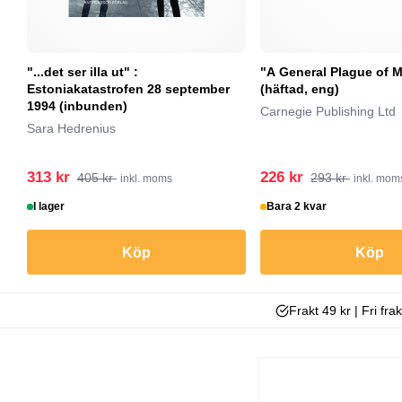
"...det ser illa ut" :
"A General Plague of 
Estoniakatastrofen 28 september
(häftad, eng)
1994 (inbunden)
Carnegie Publishing Ltd
Sara Hedrenius
313 kr
226 kr
405 kr
293 kr
inkl. moms
inkl. mom
I lager
Bara 2 kvar
Köp
Köp
Frakt 49 kr | Fri fra