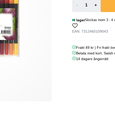
-
+
I lager
Skickas inom 3 - 4 
EAN: 7312460109043
Frakt 49 kr | Fri frakt ö
Betala med kort, Swish e
14 dagars ångerrätt