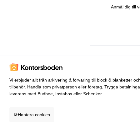
Anmäl dig till
Vi erbjuder allt från
arkivering & förvaring
till
block & blanketter
oc
tillbehör
. Handla som privatperson eller företag. Trygga betalning
leverans med Budbee, Instabox eller Schenker.
🍪
Hantera cookies