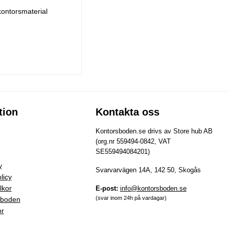
kontorsmaterial
tion
Kontakta oss
Kontorsboden.se drivs av Store hub AB
(org.nr 559494-0842, VAT
SE559494084201)
y
Svarvarvägen 14A, 142 50, Skogås
licy
lkor
E-post:
info@kontorsboden.se
(svar inom 24h på vardagar)
sboden
or