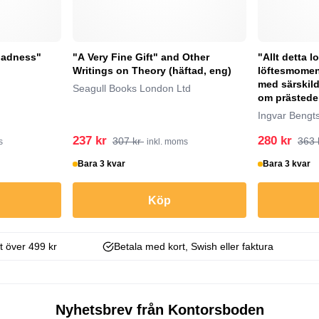
Madness"
"A Very Fine Gift" and Other
"Allt detta l
Writings on Theory (häftad, eng)
löftesmoment
med särskild
Seagull Books London Ltd
om prästeden
Ingvar Bengt
237 kr
280 kr
307 kr
363 
s
inkl. moms
Bara 3 kvar
Bara 3 kvar
Köp
kt över 499 kr
Betala med kort, Swish eller faktura
Nyhetsbrev från Kontorsboden