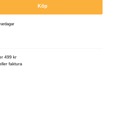
Köp
vardagar
ver 499 kr
ller faktura