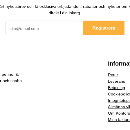
 vårt nyhetsbrev och få exklusiva erbjudanden, rabatter och nyheter om 
direkt i din inkorg.
Registrera
Informa
h
pennor &
Retur
ar och snabb
Leverans
Betalning
Cookiepolic
Integritetspo
Allmänna vil
Om Kontor
Mina faktur