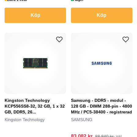
Köp
Köp
Kingston Technology
Samsung - DDR5 - modul -
KCP556SS8-32, 32 GB, 1 x 32
128 GB - DIMM 288-pin - 4800
GB, DDR5, 26...
MHz / PC5-38400 - registrerad
Kingston Technology
SAMSUNG
83 082 kr
88 840 kr
inkl.