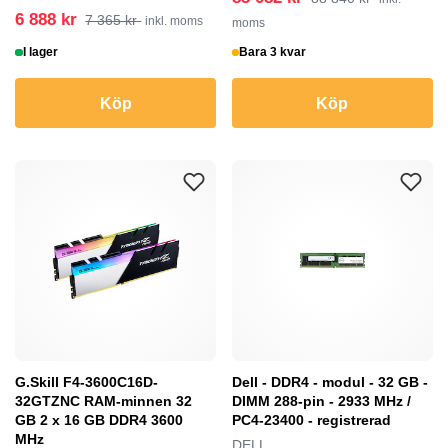
6 888 kr
7 365 kr
inkl. moms
moms
I lager
Bara 3 kvar
Köp
Köp
G.Skill F4-3600C16D-
Dell - DDR4 - modul - 32 GB -
32GTZNC RAM-minnen 32
DIMM 288-pin - 2933 MHz /
GB 2 x 16 GB DDR4 3600
PC4-23400 - registrerad
MHz
DELL