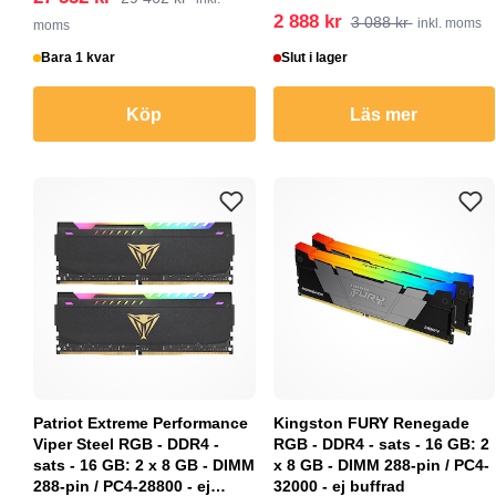
2 888 kr
3 088 kr
inkl. moms
moms
Bara 1 kvar
Slut i lager
Köp
Läs mer
Patriot Extreme Performance
Kingston FURY Renegade
Viper Steel RGB - DDR4 -
RGB - DDR4 - sats - 16 GB: 2
sats - 16 GB: 2 x 8 GB - DIMM
x 8 GB - DIMM 288-pin / PC4-
288-pin / PC4-28800 - ej
32000 - ej buffrad