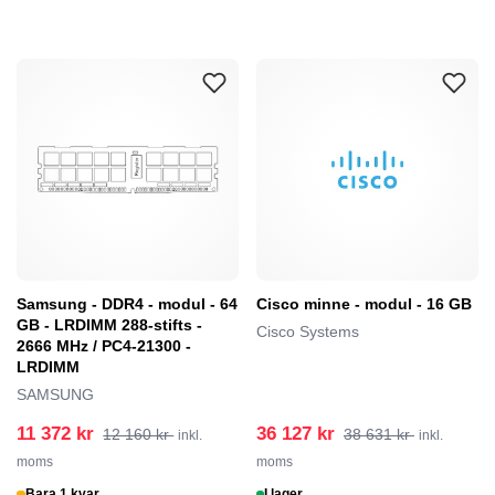
Samsung - DDR4 - modul - 64
Cisco minne - modul - 16 GB
GB - LRDIMM 288-stifts -
Cisco Systems
2666 MHz / PC4-21300 -
LRDIMM
SAMSUNG
11 372 kr
36 127 kr
12 160 kr
38 631 kr
inkl.
inkl.
moms
moms
Bara 1 kvar
I lager