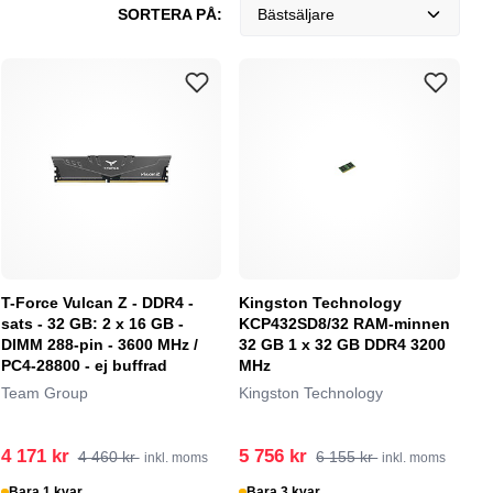
SORTERA PÅ:
Bästsäljare
T-Force Vulcan Z - DDR4 -
Kingston Technology
sats - 32 GB: 2 x 16 GB -
KCP432SD8/32 RAM-minnen
DIMM 288-pin - 3600 MHz /
32 GB 1 x 32 GB DDR4 3200
PC4-28800 - ej buffrad
MHz
Team Group
Kingston Technology
4 171 kr
5 756 kr
4 460 kr
6 155 kr
inkl. moms
inkl. moms
Bara 1 kvar
Bara 3 kvar