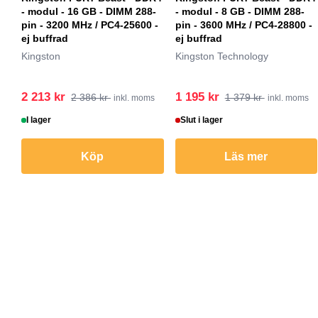
- modul - 16 GB - DIMM 288-
- modul - 8 GB - DIMM 288-
pin - 3200 MHz / PC4-25600 -
pin - 3600 MHz / PC4-28800 -
ej buffrad
ej buffrad
Kingston
Kingston Technology
2 213 kr
1 195 kr
2 386 kr
1 379 kr
inkl. moms
inkl. moms
I lager
Slut i lager
Köp
Läs mer