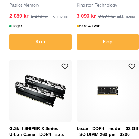
buffrad
Patriot Memory
Kingston Technology
2 080 kr
3 090 kr
2 243 kr
3 304 kr
inkl. moms
inkl. moms
I lager
Bara 4 kvar
Köp
Köp
G.Skill SNIPER X Series -
Lexar - DDR4 - modul - 32 GB
Urban Camo - DDR4 - sats -
- SO DIMM 260-pin - 3200