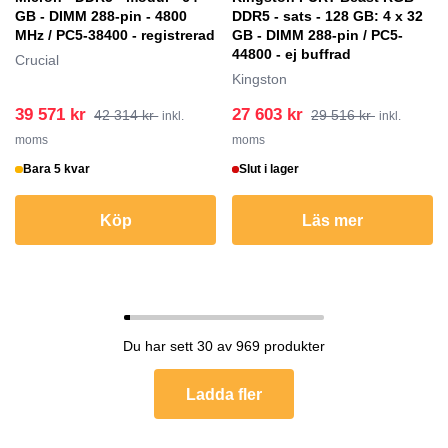
GB - DIMM 288-pin - 4800
DDR5 - sats - 128 GB: 4 x 32
MHz / PC5-38400 - registrerad
GB - DIMM 288-pin / PC5-
44800 - ej buffrad
Crucial
Kingston
39 571 kr
27 603 kr
42 314 kr
29 516 kr
inkl.
inkl.
moms
moms
Bara 5 kvar
Slut i lager
Köp
Läs mer
Du har sett 30 av 969 produkter
Ladda fler