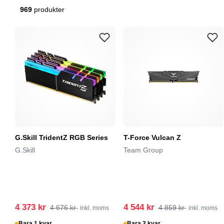
969
produkter
G.Skill TridentZ RGB Series
T-Force Vulcan Z
G.Skill
Team Group
4 373 kr
4 544 kr
4 676 kr
4 859 kr
inkl. moms
inkl. moms
Bara 1 kvar
Bara 2 kvar