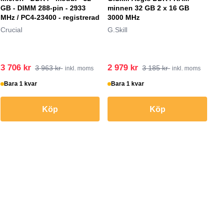
GB - DIMM 288-pin - 2933
minnen 32 GB 2 x 16 GB
MHz / PC4-23400 - registrerad
3000 MHz
Crucial
G.Skill
3 706 kr
2 979 kr
3 963 kr
3 185 kr
inkl. moms
inkl. moms
Bara 1 kvar
Bara 1 kvar
Köp
Köp