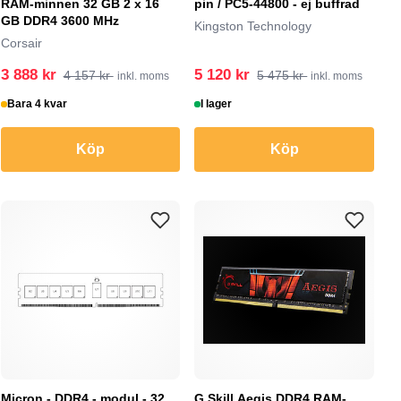
RAM-minnen 32 GB 2 x 16
pin / PC5-44800 - ej buffrad
GB DDR4 3600 MHz
Kingston Technology
Corsair
3 888 kr
5 120 kr
4 157 kr
5 475 kr
inkl. moms
inkl. moms
Bara 4 kvar
I lager
Köp
Köp
Micron - DDR4 - modul - 32
G.Skill Aegis DDR4 RAM-