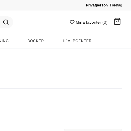
Privatperson
Företag
Mina favoriter (0)
NING
BÖCKER
HJÄLPCENTER
Gå till kassan