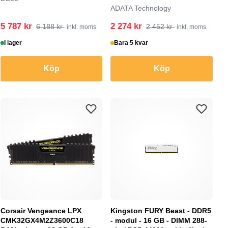
ADATA Technology
5 787 kr
2 274 kr
6 188 kr
2 452 kr
inkl. moms
inkl. moms
I lager
Bara 5 kvar
Köp
Köp
Corsair Vengeance LPX
Kingston FURY Beast - DDR5
CMK32GX4M2Z3600C18
- modul - 16 GB - DIMM 288-