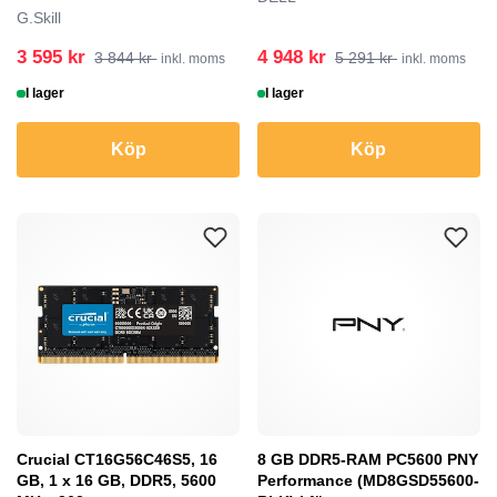
G.Skill
3 595 kr
4 948 kr
3 844 kr
5 291 kr
inkl. moms
inkl. moms
I lager
I lager
Köp
Köp
Crucial CT16G56C46S5, 16
8 GB DDR5-RAM PC5600 PNY
GB, 1 x 16 GB, DDR5, 5600
Performance (MD8GSD55600-