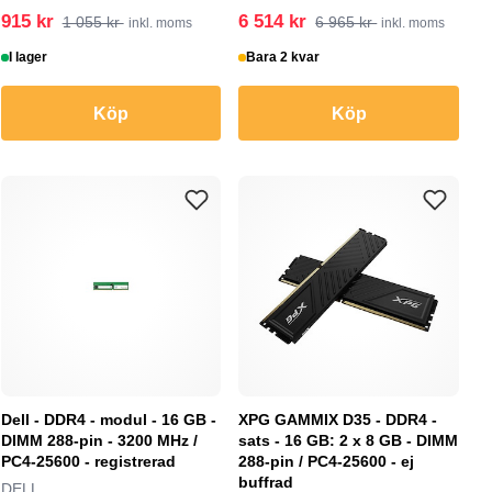
915 kr
6 514 kr
1 055 kr
6 965 kr
inkl. moms
inkl. moms
I lager
Bara 2 kvar
Köp
Köp
Dell - DDR4 - modul - 16 GB -
XPG GAMMIX D35 - DDR4 -
DIMM 288-pin - 3200 MHz /
sats - 16 GB: 2 x 8 GB - DIMM
PC4-25600 - registrerad
288-pin / PC4-25600 - ej
buffrad
DELL