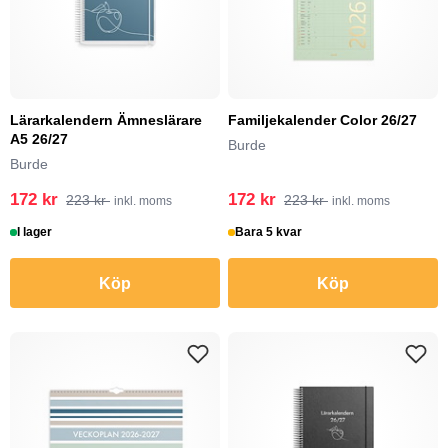
Lärarkalendern Ämneslärare
Familjekalender Color 26/27
A5 26/27
Burde
Burde
172 kr
172 kr
223 kr
223 kr
inkl. moms
inkl. moms
I lager
Bara 5 kvar
Köp
Köp