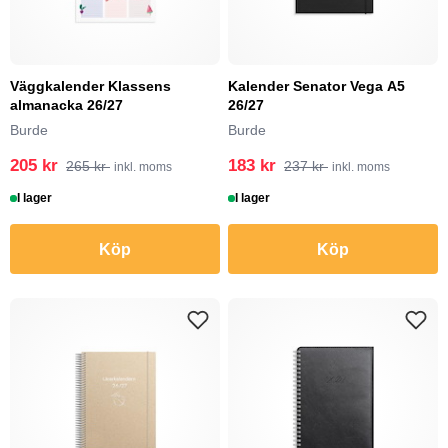
Väggkalender Klassens
Kalender Senator Vega A5
almanacka 26/27
26/27
Burde
Burde
205 kr
183 kr
265 kr
237 kr
inkl. moms
inkl. moms
I lager
I lager
Köp
Köp