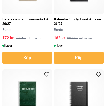
Lärarkalendern horisontell A5
Kalender Study Twist A5 svart
26/27
26/27
Burde
Burde
172 kr
183 kr
223 kr
237 kr
inkl. moms
inkl. moms
I lager
I lager
Köp
Köp