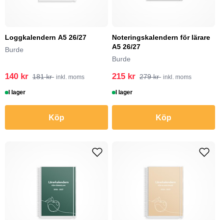
Loggkalendern A5 26/27
Noteringskalendern för lärare
A5 26/27
Burde
Burde
140 kr
215 kr
181 kr
279 kr
inkl. moms
inkl. moms
I lager
I lager
Köp
Köp