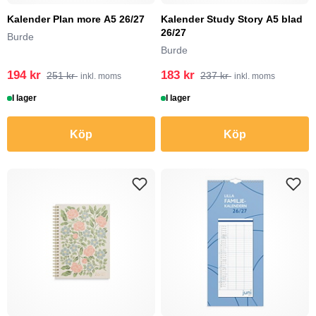
Kalender Plan more A5 26/27
Kalender Study Story A5 blad
26/27
Burde
Burde
194 kr
183 kr
251 kr
237 kr
inkl. moms
inkl. moms
I lager
I lager
Köp
Köp