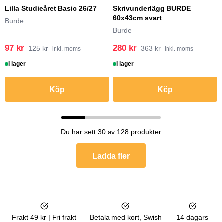
Lilla Studieåret Basic 26/27
Skrivunderlägg BURDE
60x43cm svart
Burde
Burde
97 kr
280 kr
125 kr
363 kr
inkl. moms
inkl. moms
I lager
I lager
Köp
Köp
Du har sett 30 av 128 produkter
Ladda fler
Frakt 49 kr | Fri frakt
Betala med kort, Swish
14 dagars