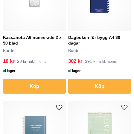
Kassanota A6 numrerade 2 x
Dagboken för bygg A4 30
50 blad
dagar
Burde
Burde
18 kr
302 kr
23 kr
391 kr
inkl. moms
inkl. moms
I lager
I lager
Köp
Köp