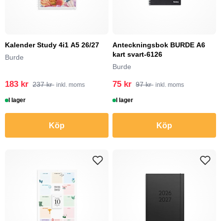
Kalender Study 4i1 A5 26/27
Anteckningsbok BURDE A6
kart svart-6126
Burde
Burde
183 kr
75 kr
237 kr
97 kr
inkl. moms
inkl. moms
I lager
I lager
Köp
Köp