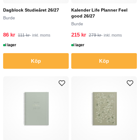
Dagblock Studieåret 26/27
Kalender Life Planner Feel
good 26/27
Burde
Burde
86 kr
215 kr
111 kr
279 kr
inkl. moms
inkl. moms
I lager
I lager
Köp
Köp