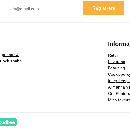
Registrera
Informa
h
pennor &
Retur
ar och snabb
Leverans
Betalning
Cookiepolic
Integritetspo
Allmänna vil
Om Kontor
Mina faktur