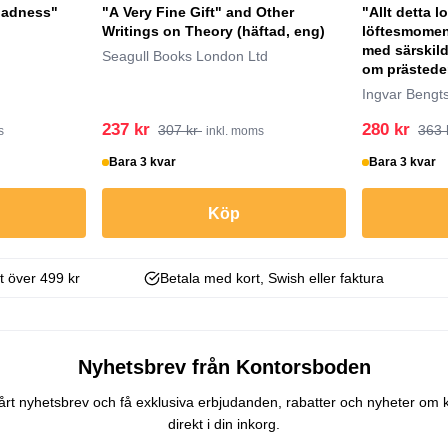
Madness"
"A Very Fine Gift" and Other
"Allt detta l
Writings on Theory (häftad, eng)
löftesmoment
med särskild
Seagull Books London Ltd
om prästeden
Ingvar Bengt
237 kr
280 kr
307 kr
363 
s
inkl. moms
Bara 3 kvar
Bara 3 kvar
Köp
kt över 499 kr
Betala med kort, Swish eller faktura
Nyhetsbrev från Kontorsboden
 vårt nyhetsbrev och få exklusiva erbjudanden, rabatter och nyheter om 
direkt i din inkorg.