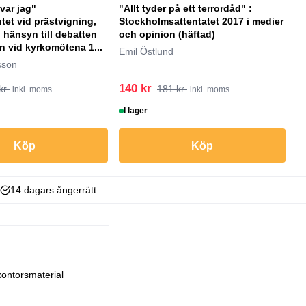
ovar jag"
"Allt tyder på ett terrordåd" :
"
et vid prästvigning,
Stockholmsattentatet 2017 i medier
(
 hänsyn till debatten
och opinion (häftad)
Ac
 vid kyrkomötena 1...
Emil Östlund
sson
140 kr
1
kr
181 kr
inkl. moms
inkl. moms
I lager
B
Köp
Köp
14 dagars ångerrätt
kontorsmaterial