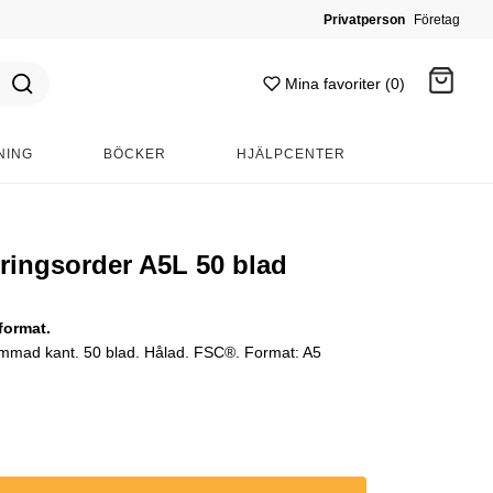
Privatperson
Företag
Mina favoriter (0)
NING
BÖCKER
HJÄLPCENTER
Gå till kassan
ringsorder A5L 50 blad
format.
Limmad kant. 50 blad. Hålad. FSC®. Format: A5