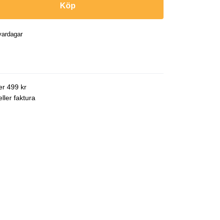
Köp
vardagar
ver 499 kr
ller faktura