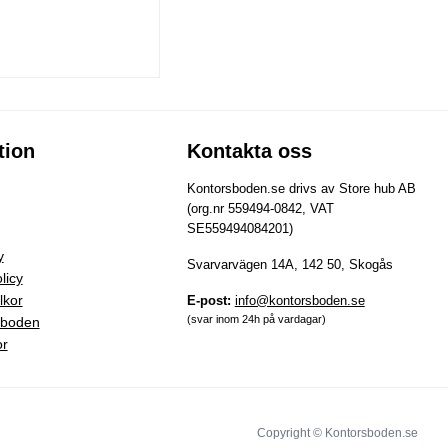
tion
Kontakta oss
Kontorsboden.se drivs av Store hub AB
(org.nr 559494-0842, VAT
SE559494084201)
y
Svarvarvägen 14A, 142 50, Skogås
licy
lkor
E-post:
info@kontorsboden.se
(svar inom 24h på vardagar)
sboden
or
Copyright © Kontorsboden.se