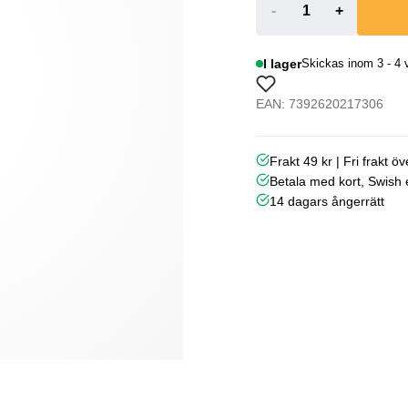
-
+
I lager
Skickas inom 3 - 4 
EAN: 7392620217306
Frakt 49 kr | Fri frakt ö
Betala med kort, Swish e
14 dagars ångerrätt