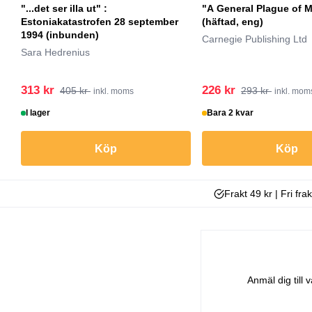
"...det ser illa ut" :
"A General Plague of 
Estoniakatastrofen 28 september
(häftad, eng)
1994 (inbunden)
Carnegie Publishing Ltd
Sara Hedrenius
313 kr
226 kr
405 kr
293 kr
inkl. moms
inkl. mom
I lager
Bara 2 kvar
Köp
Köp
Frakt 49 kr | Fri fra
Anmäl dig till