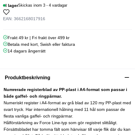
I lager
Skickas inom 3 - 4 vardagar
EAN: 3662168017916
Frakt 49 kr | Fri frakt över 499 kr
Betala med kort, Swish eller faktura
14 dagars ångerrätt
Produktbeskrivning
Numrerade registerblad av PP-plast i A4-format som passar i
både gaffel- och ringpärmar.
Numeriskt register i A4-format av grå blad av 120 my PP-plast med
svart tryck. Har internationell hålning med 11 hål som passar de
flesta vanliga gaffel- och ringpärmar.
Hålförstärkning av Force Line-typ som gör registret slittåligt.
Försättsbladet har tomma fält som hänvisar till varje flik där du kan