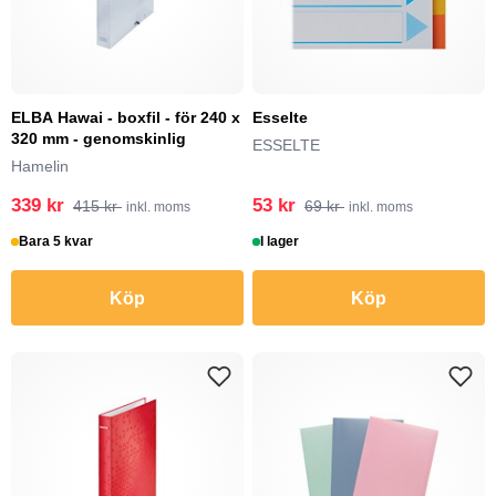
ELBA Hawai - boxfil - för 240 x
Esselte
320 mm - genomskinlig
ESSELTE
Hamelin
339 kr
53 kr
415 kr
69 kr
inkl. moms
inkl. moms
Bara 5 kvar
I lager
Köp
Köp