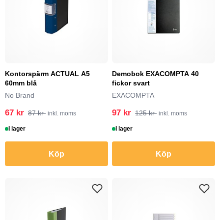
Kontorspärm ACTUAL A5
Demobok EXACOMPTA 40
60mm blå
fickor svart
No Brand
EXACOMPTA
67 kr
97 kr
87 kr
125 kr
inkl. moms
inkl. moms
I lager
I lager
Köp
Köp