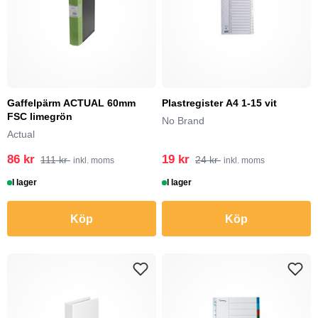
Gaffelpärm ACTUAL 60mm
Plastregister A4 1-15 vit
FSC limegrön
No Brand
Actual
86 kr
19 kr
111 kr
24 kr
inkl. moms
inkl. moms
I lager
I lager
Köp
Köp