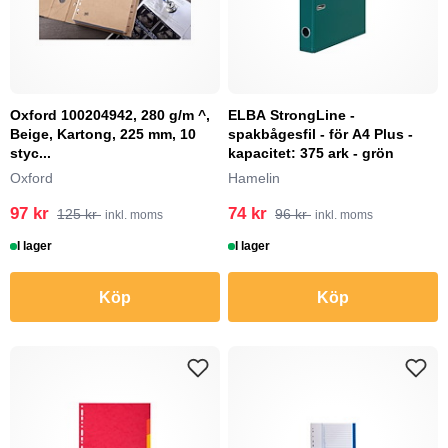
Oxford 100204942, 280 g/m ^,
ELBA StrongLine -
Beige, Kartong, 225 mm, 10
spakbågesfil - för A4 Plus -
styc...
kapacitet: 375 ark - grön
Oxford
Hamelin
97 kr
74 kr
125 kr
96 kr
inkl. moms
inkl. moms
I lager
I lager
Köp
Köp