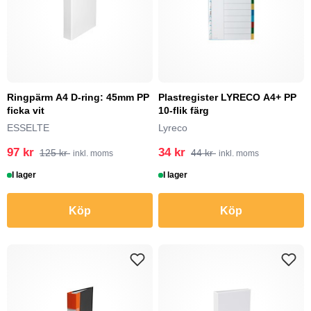
Ringpärm A4 D-ring: 45mm PP
Plastregister LYRECO A4+ PP
ficka vit
10-flik färg
ESSELTE
Lyreco
97 kr
34 kr
125 kr
44 kr
inkl. moms
inkl. moms
I lager
I lager
Köp
Köp