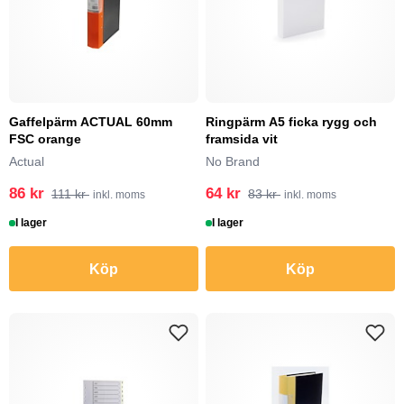
Gaffelpärm ACTUAL 60mm
Ringpärm A5 ficka rygg och
FSC orange
framsida vit
Actual
No Brand
86 kr
64 kr
111 kr
83 kr
inkl. moms
inkl. moms
I lager
I lager
Köp
Köp