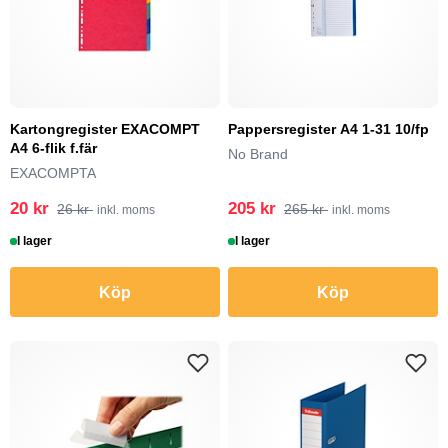
Kartongregister EXACOMPT
Pappersregister A4 1-31 10/fp
A4 6-flik f.fär
No Brand
EXACOMPTA
20 kr
205 kr
26 kr
265 kr
inkl. moms
inkl. moms
I lager
I lager
Köp
Köp