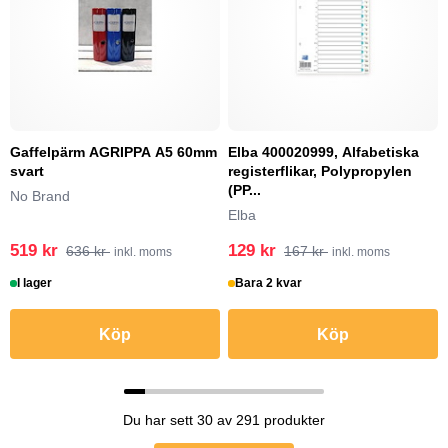
Gaffelpärm AGRIPPA A5 60mm
Elba 400020999, Alfabetiska
svart
registerflikar, Polypropylen
(PP...
No Brand
Elba
519 kr
129 kr
636 kr
167 kr
inkl. moms
inkl. moms
I lager
Bara 2 kvar
Köp
Köp
Du har sett 30 av 291 produkter