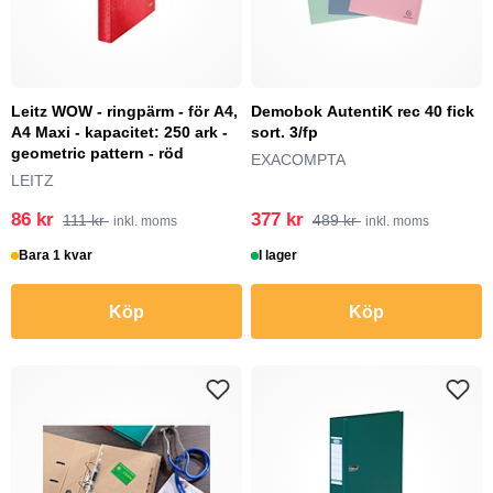
Leitz WOW - ringpärm - för A4,
Demobok AutentiK rec 40 fick
A4 Maxi - kapacitet: 250 ark -
sort. 3/fp
geometric pattern - röd
EXACOMPTA
LEITZ
86 kr
377 kr
111 kr
489 kr
inkl. moms
inkl. moms
Bara 1 kvar
I lager
Köp
Köp