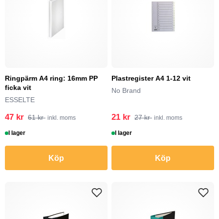
Ringpärm A4 ring: 16mm PP
Plastregister A4 1-12 vit
ficka vit
No Brand
ESSELTE
47 kr
21 kr
61 kr
27 kr
inkl. moms
inkl. moms
I lager
I lager
Köp
Köp