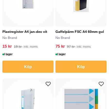
Plastregister A4 jan-dec vit
Gaffelpärm FSC A4 60mm gul
No Brand
No Brand
15 kr
75 kr
19 kr
97 kr
inkl. moms
inkl. moms
I lager
I lager
Köp
Köp