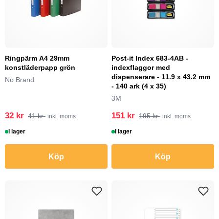
Ringpärm A4 29mm
Post-it Index 683-4AB -
konstläderpapp grön
indexflaggor med
dispenserare - 11.9 x 43.2 mm
No Brand
- 140 ark (4 x 35)
3M
32 kr
151 kr
41 kr
195 kr
inkl. moms
inkl. moms
I lager
I lager
Köp
Köp