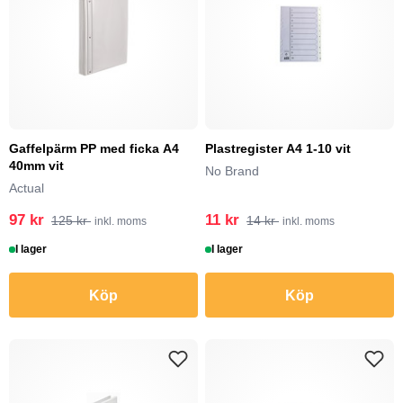
Gaffelpärm PP med ficka A4
Plastregister A4 1-10 vit
40mm vit
No Brand
Actual
97 kr
11 kr
125 kr
14 kr
inkl. moms
inkl. moms
I lager
I lager
Köp
Köp