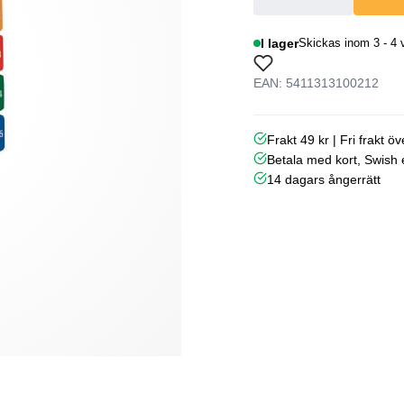
I lager
Skickas inom 3 - 4 
EAN: 5411313100212
Frakt 49 kr | Fri frakt ö
Betala med kort, Swish e
14 dagars ångerrätt