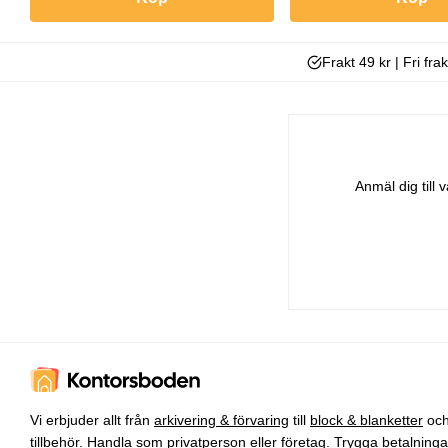
Frakt 49 kr | Fri fra
Anmäl dig till
Vi erbjuder allt från
arkivering & förvaring
till
block & blanketter
oc
tillbehör
. Handla som privatperson eller företag. Trygga betalning