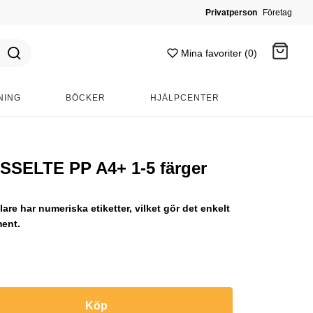
Privatperson
Företag
Mina favoriter (0)
NING
BÖCKER
HJÄLPCENTER
Gå till kassan
ESSELTE PP A4+ 1-5 färger
are har numeriska etiketter, vilket gör det enkelt
ment.
Köp