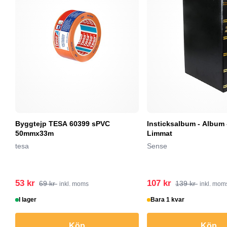
Byggtejp TESA 60399 sPVC
Insticksalbum - Album 
50mmx33m
Limmat
tesa
Sense
53 kr
107 kr
69 kr
139 kr
inkl. moms
inkl. mom
I lager
Bara 1 kvar
Köp
Köp