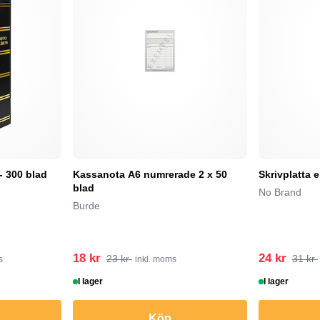
- 300 blad
Kassanota A6 numrerade 2 x 50
Skrivplatta 
blad
No Brand
Burde
18 kr
24 kr
23 kr
31 kr
s
inkl. moms
I lager
I lager
Köp