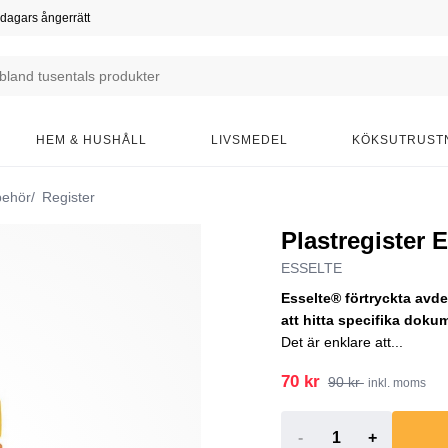
dagars ångerrätt
HEM & HUSHÅLL
LIVSMEDEL
KÖKSUTRUST
behör
Register
Plastregister 
ESSELTE
Esselte® förtryckta avdel
att hitta specifika doku
Det är enklare att...
70 kr
90 kr
inkl. moms
-
+