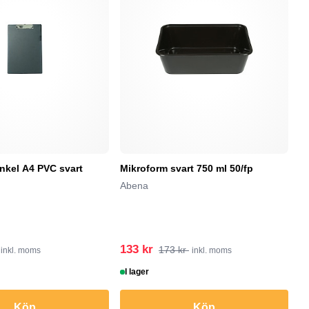
enkel A4 PVC svart
Mikroform svart 750 ml 50/fp
K
(b
Abena
kö
eb
Sv
133 kr
4
173 kr
inkl. moms
inkl. moms
I lager
I
Köp
Köp