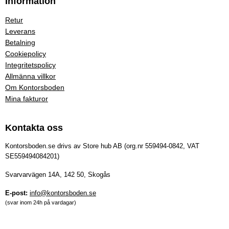
Information
Retur
Leverans
Betalning
Cookiepolicy
Integritetspolicy
Allmänna villkor
Om Kontorsboden
Mina fakturor
Kontakta oss
Kontorsboden.se drivs av Store hub AB (org.nr 559494-0842, VAT
SE559494084201)
Svarvarvägen 14A, 142 50, Skogås
E-post:
info@kontorsboden.se
(svar inom 24h på vardagar)