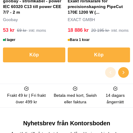
goobay - strömkabel - power
Exakt rörskärare för
IEC 60320 C13 till power CEE
precisionskapning PipeCut
7/7 - 2 m
170E 1200 W (...
Goobay
EXACT GMBH
53 kr
18 886 kr
69 kr
20 195 kr
inkl. moms
inkl. moms
I lager
Bara 1 kvar
Köp
Köp
Frakt 49 kr | Fri frakt
Betala med kort, Swish
14 dagars
över 499 kr
eller faktura
ångerrätt
Nyhetsbrev från Kontorsboden