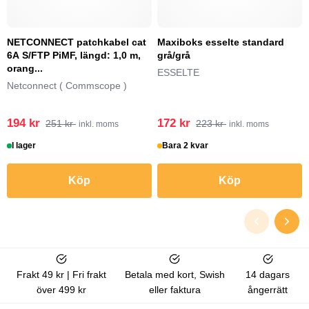
NETCONNECT patchkabel cat
Maxiboks esselte standard
6A S/FTP PiMF, längd: 1,0 m,
grå/grå
orang...
ESSELTE
Netconnect ( Commscope )
194 kr
172 kr
251 kr
223 kr
inkl. moms
inkl. moms
I lager
Bara 2 kvar
Köp
Köp
Frakt 49 kr | Fri frakt
Betala med kort, Swish
14 dagars
över 499 kr
eller faktura
ångerrätt