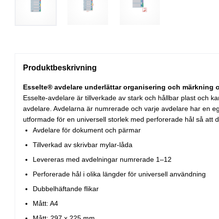
Produktbeskrivning
Esselte® avdelare underlättar organisering och märkning 
Esselte-avdelare är tillverkade av stark och hållbar plast och 
avdelare. Avdelarna är numrerade och varje avdelare har en egen
utformade för en universell storlek med perforerade hål så att
Avdelare för dokument och pärmar
Tillverkad av skrivbar mylar-låda
Levereras med avdelningar numrerade 1–12
Perforerade hål i olika längder för universell användning
Dubbelhäftande flikar
Mått: A4
Mått: 297 x 225 mm