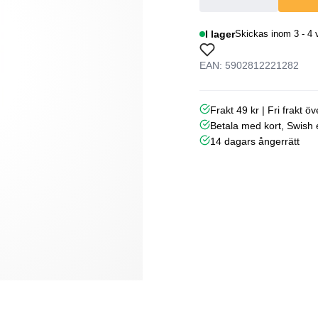
I lager
Skickas inom 3 - 4 
EAN: 5902812221282
Frakt 49 kr | Fri frakt ö
Betala med kort, Swish e
14 dagars ångerrätt