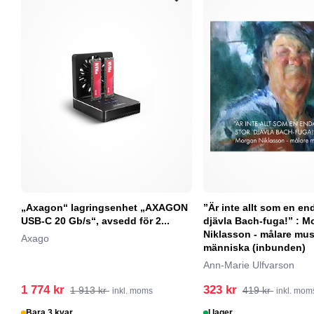
„Axagon“ lagringsenhet „AXAGON
”Är inte allt som en en
USB-C 20 Gb/s“, avsedd för 2...
djävla Bach-fuga!” : M
Niklasson - målare mus
Axago
människa (inbunden)
Ann-Marie Ulfvarson
1 774 kr
323 kr
1 913 kr
419 kr
inkl. moms
inkl. mom
Bara 3 kvar
I lager