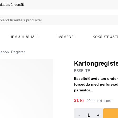
dagars ångerrätt
HEM & HUSHÅLL
LIVSMEDEL
KÖKSUTRUST
behör
Register
Kartongregister
ESSELTE
Esselte® avdelare under
försedda med perforera
pärmstor...
31 kr
40 kr
inkl. moms
-
+