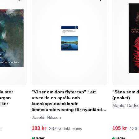
da stor
”Vi ser om dom flyter typ” : att
”Såna som du
organ
utveckla en språk- och
(pocket)
iker
kunskapsutvecklande
Marika Carls
ämnesundervisning för nyanlända
elever – möj...
Josefin Nilsson
183 kr
105 kr
237 kr
136 
s
inkl. moms
I lager
I lager