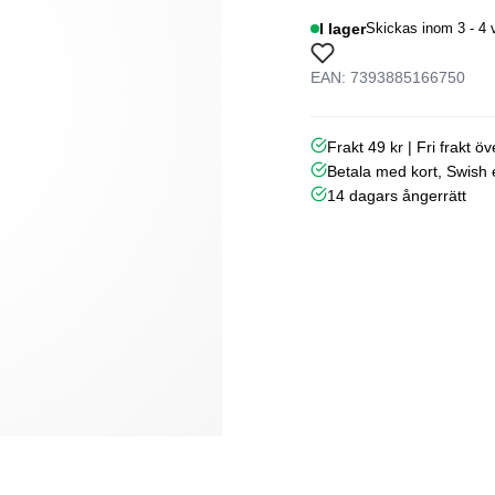
I lager
Skickas inom 3 - 4 
EAN: 7393885166750
Frakt 49 kr | Fri frakt ö
Betala med kort, Swish e
14 dagars ångerrätt