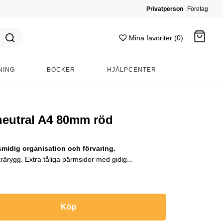
Privatperson
Företag
Mina favoriter (0)
NING
BÖCKER
HJÄLPCENTER
Gå till kassan
eutral A4 80mm röd
smidig organisation och förvaring.
ärygg. Extra tåliga pärmsidor med gidig...
Köp