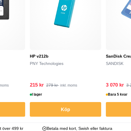
HP v212b
SanDisk Cre
PNY Technologies
SANDISK
215 kr
3 070 kr
279 kr
3 
. moms
inkl. moms
I lager
Bara 5 kvar
Köp
kt över 499 kr
Betala med kort, Swish eller faktura