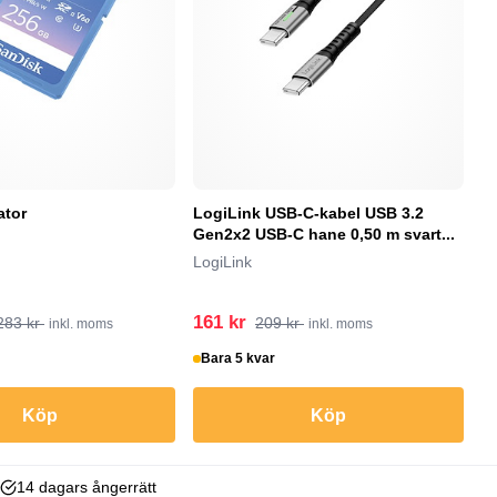
ator
LogiLink USB-C-kabel USB 3.2
E
Gen2x2 USB-C hane 0,50 m svart...
E
LogiLink
161 kr
5
283 kr
209 kr
inkl. moms
inkl. moms
Bara 5 kvar
B
Köp
Köp
14 dagars ångerrätt