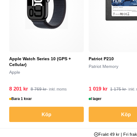
Apple Watch Series 10 (GPS +
Patriot P210
Cellular)
Patriot Memory
Apple
8 201 kr
1 019 kr
8 769 kr
1 175 kr
inkl. moms
inkl
Bara 1 kvar
I lager
Köp
Köp
Frakt 49 kr | Fri fra