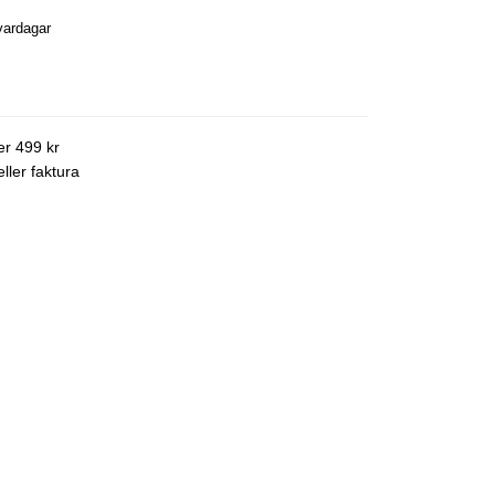
vardagar
ver 499 kr
ller faktura