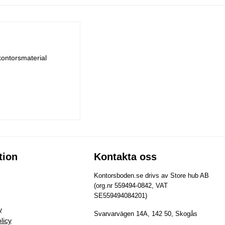
kontorsmaterial
tion
Kontakta oss
Kontorsboden.se drivs av Store hub AB
(org.nr 559494-0842, VAT
SE559494084201)
y
Svarvarvägen 14A, 142 50, Skogås
licy