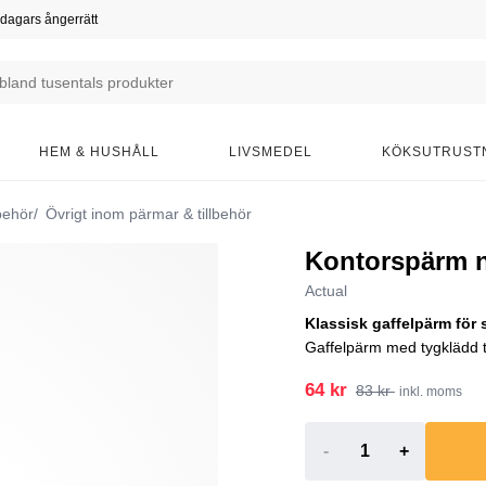
dagars ångerrätt
HEM & HUSHÅLL
LIVSMEDEL
KÖKSUTRUST
behör
Övrigt inom pärmar & tillbehör
Kontorspärm n
Actual
Klassisk gaffelpärm för 
Gaffelpärm med tygklädd tr
64 kr
83 kr
inkl. moms
-
+