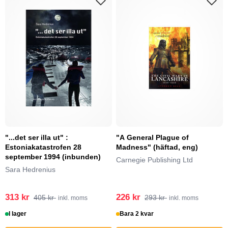
"...det ser illa ut" :
"A General Plague of
Estoniakatastrofen 28
Madness" (häftad, eng)
september 1994 (inbunden)
Carnegie Publishing Ltd
Sara Hedrenius
313 kr
226 kr
405 kr
293 kr
inkl. moms
inkl. moms
I lager
Bara 2 kvar