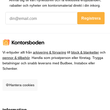
Anmäl dig till vårt nyhetsbrev och få exklusiva erbjudanden,
rabatter och nyheter om kontorsmaterial direkt i din inkorg.
Registrera
Vi erbjuder allt från
arkivering & förvaring
till
block & blanketter
och
pennor & tillbehör
. Handla som privatperson eller företag. Trygga
betalningar och snabb leverans med Budbee, Instabox eller
Schenker.
🍪
Hantera cookies