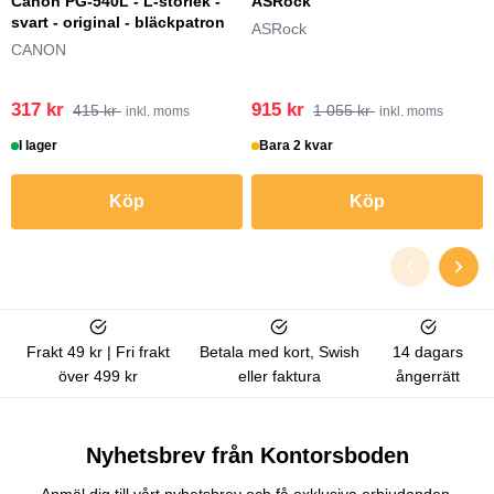
Canon PG-540L - L-storlek -
ASRock
svart - original - bläckpatron
ASRock
CANON
317 kr
915 kr
415 kr
1 055 kr
inkl. moms
inkl. moms
I lager
Bara 2 kvar
Köp
Köp
Frakt 49 kr | Fri frakt
Betala med kort, Swish
14 dagars
över 499 kr
eller faktura
ångerrätt
Nyhetsbrev från Kontorsboden