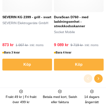
SEVERIN KG 2399 - grill - svart
DuraScan D760 - med
laddningsenhet -
SEVERIN Elektrogeräte GmbH
streckkodsskanner
Socket Mobile
873 kr
9 089 kr
1 007 kr
9 719 kr
inkl. moms
inkl. moms
Bara 3 kvar
Bara 4 kvar
Köp
Köp
Frakt 49 kr | Fri frakt
Betala med kort, Swish
14 dagars
över 499 kr
eller faktura
ångerrätt