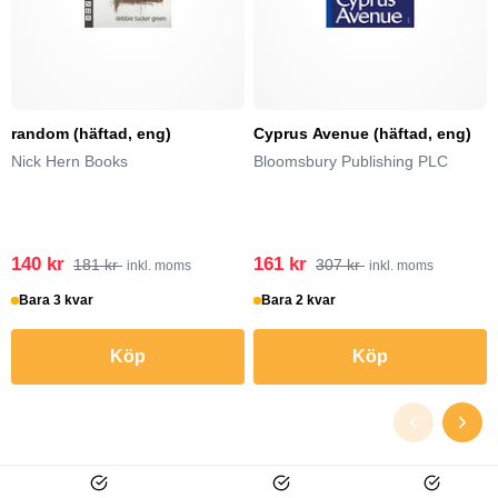
random (häftad, eng)
Cyprus Avenue (häftad, eng)
Nick Hern Books
Bloomsbury Publishing PLC
140 kr
161 kr
181 kr
307 kr
inkl. moms
inkl. moms
Bara 3 kvar
Bara 2 kvar
Köp
Köp