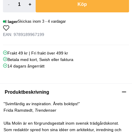
-
+
Köp
I lager
Skickas inom 3 - 4 vardagar
EAN: 9789189967199
Frakt 49 kr | Fri frakt över 499 kr
Betala med kort, Swish eller faktura
14 dagars ångerrätt
Produktbeskrivning
"Svimfärdig av inspiration. Årets boktips!"
Frida Ramstedt,
Trendenser
Ulla Molin är en förgrundsgestalt inom svensk trädgårdskonst.
Som redaktör spred hon sina idéer om arkitektur, inredning och