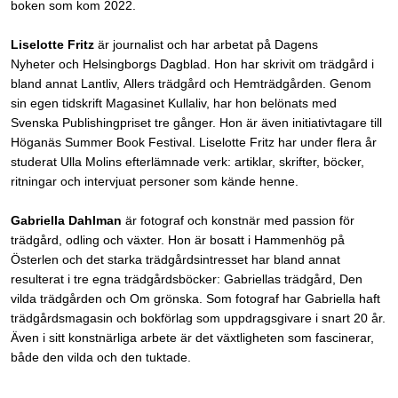
boken som kom 2022.
Liselotte Fritz
är journalist och har arbetat på Dagens
Nyheter och Helsingborgs Dagblad. Hon har skrivit om trädgård i
bland annat Lantliv, Allers trädgård och Hemträdgården. Genom
sin egen tidskrift Magasinet Kullaliv, har hon belönats med
Svenska Publishingpriset tre gånger. Hon är även initiativtagare till
Höganäs Summer Book Festival. Liselotte Fritz har under flera år
studerat Ulla Molins efterlämnade verk: artiklar, skrifter, böcker,
ritningar och intervjuat personer som kände henne.
Gabriella Dahlman
är fotograf och konstnär med passion för
trädgård, odling och växter. Hon är bosatt i Hammenhög på
Österlen och det starka trädgårdsintresset har bland annat
resulterat i tre egna trädgårdsböcker: Gabriellas trädgård, Den
vilda trädgården och Om grönska. Som fotograf har Gabriella haft
trädgårdsmagasin och bokförlag som uppdragsgivare i snart 20 år.
Även i sitt konstnärliga arbete är det växtligheten som fascinerar,
både den vilda och den tuktade.