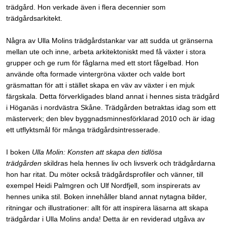
trädgård. Hon verkade även i flera decennier som
trädgårdsarkitekt.
Några av Ulla Molins trädgårdstankar var att sudda ut gränserna
mellan ute och inne, arbeta arkitektoniskt med få växter i stora
grupper och ge rum för fåglarna med ett stort fågelbad. Hon
använde ofta formade vintergröna växter och valde bort
gräsmattan för att i stället skapa en väv av växter i en mjuk
färgskala. Detta förverkligades bland annat i hennes sista trädgård
i Höganäs i nordvästra Skåne. Trädgården betraktas idag som ett
mästerverk; den blev byggnadsminnesförklarad 2010 och är idag
ett utflyktsmål för många trädgårdsintresserade.
I boken
Ulla Molin: Konsten att skapa den tidlösa
trädgården
skildras hela hennes liv och livsverk och trädgårdarna
hon har ritat. Du möter också trädgårdsprofiler och vänner, till
exempel Heidi Palmgren och Ulf Nordfjell, som inspirerats av
hennes unika stil. Boken innehåller bland annat nytagna bilder,
ritningar och illustrationer: allt för att inspirera läsarna att skapa
trädgårdar i Ulla Molins anda! Detta är en reviderad utgåva av