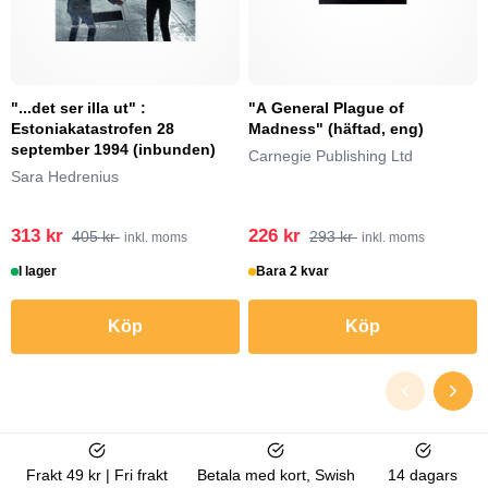
"...det ser illa ut" :
"A General Plague of
Estoniakatastrofen 28
Madness" (häftad, eng)
september 1994 (inbunden)
Carnegie Publishing Ltd
Sara Hedrenius
313 kr
226 kr
405 kr
293 kr
inkl. moms
inkl. moms
I lager
Bara 2 kvar
Köp
Köp
Frakt 49 kr | Fri frakt
Betala med kort, Swish
14 dagars