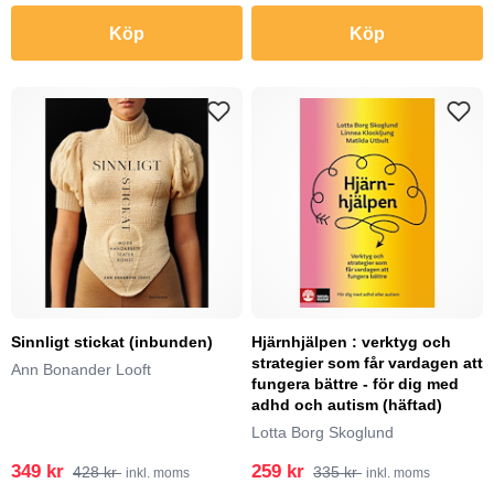
Köp
Köp
Sinnligt stickat (inbunden)
Hjärnhjälpen : verktyg och
strategier som får vardagen att
Ann Bonander Looft
fungera bättre - för dig med
adhd och autism (häftad)
Lotta Borg Skoglund
349 kr
259 kr
428 kr
335 kr
inkl. moms
inkl. moms