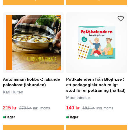
Autoimmun kokbok: läkande
Pottkalendern från Blöjfri.se :
paleokost (inbunden)
ett pedagogiskt och roligt
stöd för er potträning (häftad)
Karl Hultén
Mountainstar
215 kr
140 kr
279 kr
181 kr
inkl. moms
inkl. moms
I lager
I lager