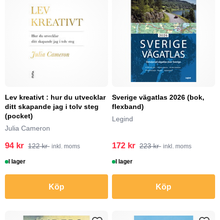
Lev kreativt : hur du utvecklar
Sverige vägatlas 2026 (bok,
ditt skapande jag i tolv steg
flexband)
(pocket)
Legind
Julia Cameron
94 kr
172 kr
122 kr
223 kr
inkl. moms
inkl. moms
I lager
I lager
Köp
Köp