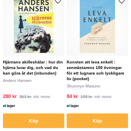
Hjärnans akilleshälar : hur din
Konsten att leva enkelt :
hjärna lurar dig, och vad du
zenmästarens 100 övningar
kan göra åt det (inbunden)
för ett lugnare och lyckligare
liv (pocket)
Anders Hansen
Shunmyo Masuno
280 kr
84 kr
363 kr
108 kr
inkl. moms
inkl. moms
I lager
I lager
Köp
Köp