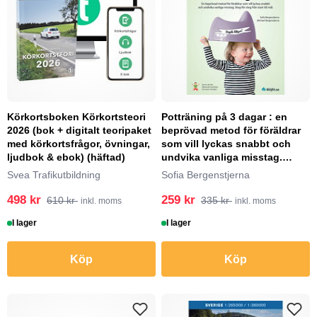
Körkortsboken Körkortsteori
Potträning på 3 dagar : en
2026 (bok + digitalt teoripaket
beprövad metod för föräldrar
med körkortsfrågor, övningar,
som vill lyckas snabbt och
ljudbok & ebok) (häftad)
undvika vanliga misstag.
Steg-för-ste...
Svea Trafikutbildning
Sofia Bergenstjerna
498 kr
259 kr
610 kr
335 kr
inkl. moms
inkl. moms
I lager
I lager
Köp
Köp