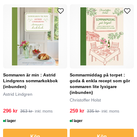
Sommaren är min : Astrid
Sommarmiddag på torpet :
Lindgrens sommarkokbok
goda & enkla recept som gör
(inbunden)
sommaren lite lyxigare
(inbunden)
Astrid Lindgren
Christoffer Holst
296 kr
259 kr
363 kr
335 kr
inkl. moms
inkl. moms
I lager
I lager
Köp
Köp