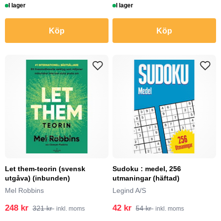
I lager
I lager
Köp
Köp
Let them-teorin (svensk
Sudoku : medel, 256
utgåva) (inbunden)
utmaningar (häftad)
Mel Robbins
Legind A/S
248 kr
42 kr
321 kr
54 kr
inkl. moms
inkl. moms