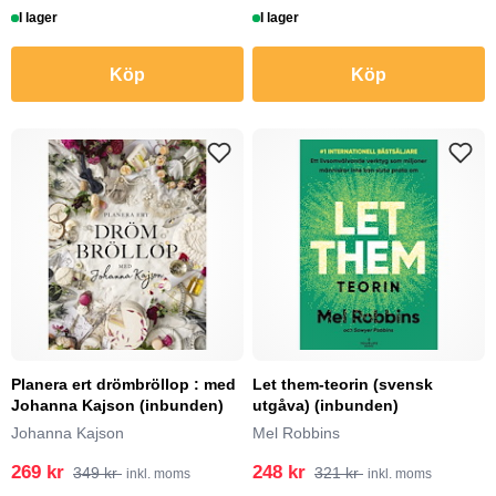
I lager
I lager
Köp
Köp
Planera ert drömbröllop : med
Let them-teorin (svensk
Johanna Kajson (inbunden)
utgåva) (inbunden)
Johanna Kajson
Mel Robbins
269 kr
248 kr
349 kr
321 kr
inkl. moms
inkl. moms