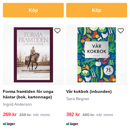
Köp
Köp
Forma framtiden för unga
Vår kokbok (inbunden)
hästar (bok, kartonnage)
Sara Begner
Ingrid Anderson
269 kr
392 kr
349 kr
480 kr
inkl. moms
inkl. moms
I lager
I lager