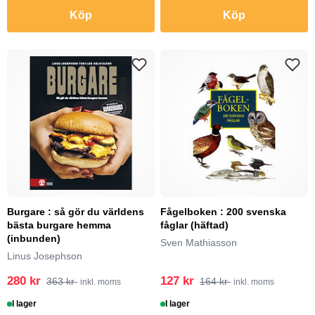
Köp
Köp
Burgare : så gör du världens
Fågelboken : 200 svenska
bästa burgare hemma
fåglar (häftad)
(inbunden)
Sven Mathiasson
Linus Josephson
280 kr
127 kr
363 kr
164 kr
inkl. moms
inkl. moms
I lager
I lager