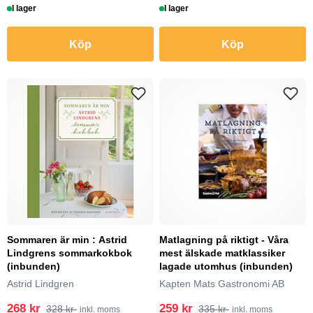
I lager
I lager
Köp
Köp
Sommaren är min : Astrid
Matlagning på riktigt - Våra
Lindgrens sommarkokbok
mest älskade matklassiker
(inbunden)
lagade utomhus (inbunden)
Astrid Lindgren
Kapten Mats Gastronomi AB
268 kr
259 kr
328 kr
335 kr
inkl. moms
inkl. moms