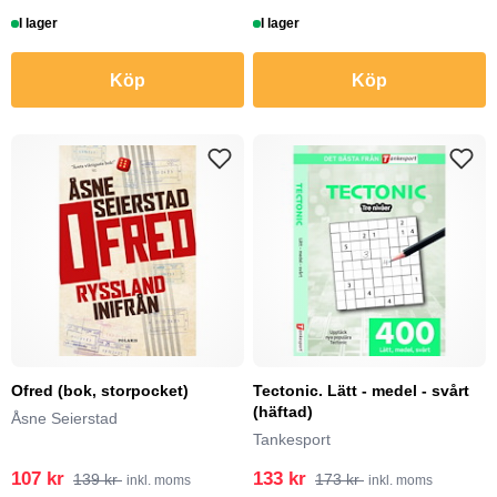
I lager
I lager
Köp
Köp
Ofred (bok, storpocket)
Tectonic. Lätt - medel - svårt
(häftad)
Åsne Seierstad
Tankesport
107 kr
133 kr
139 kr
173 kr
inkl. moms
inkl. moms