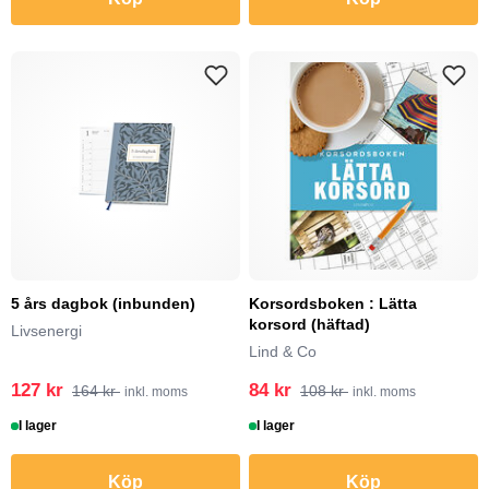
5 års dagbok (inbunden)
Korsordsboken : Lätta
korsord (häftad)
Livsenergi
Lind & Co
127 kr
84 kr
164 kr
108 kr
inkl. moms
inkl. moms
I lager
I lager
Köp
Köp