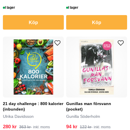
I lager
I lager
Köp
Köp
21 day challenge : 800 kalorier
Gunillas man försvann
(inbunden)
(pocket)
Ulrika Davidsson
Gunilla Söderholm
280 kr
94 kr
363 kr
122 kr
inkl. moms
inkl. moms