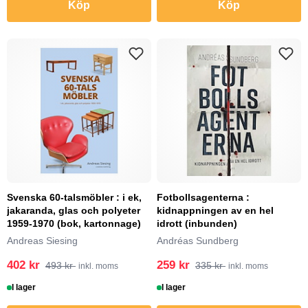
Köp
Köp
Svenska 60-talsmöbler : i ek,
Fotbollsagenterna :
jakaranda, glas och polyeter
kidnappningen av en hel
1959-1970 (bok, kartonnage)
idrott (inbunden)
Andreas Siesing
Andréas Sundberg
402 kr
259 kr
493 kr
335 kr
inkl. moms
inkl. moms
I lager
I lager