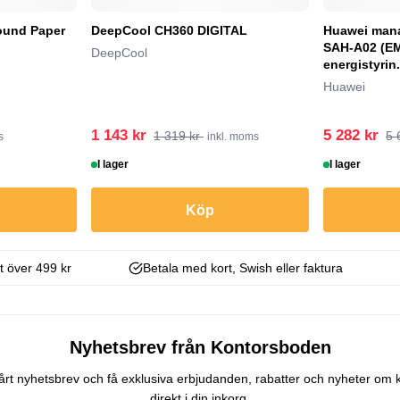
ound Paper
DeepCool CH360 DIGITAL
Huawei mana
SAH-A02 (E
DeepCool
energistyrin.
Huawei
1 143 kr
5 282 kr
1 319 kr
5 
s
inkl. moms
I lager
I lager
Köp
kt över 499 kr
Betala med kort, Swish eller faktura
Nyhetsbrev från Kontorsboden
 vårt nyhetsbrev och få exklusiva erbjudanden, rabatter och nyheter om 
direkt i din inkorg.