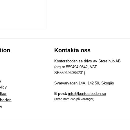
tion
Kontakta oss
Kontorsboden.se drivs av Store hub AB
(org.nr 559494-0842, VAT
SE559494084201)
y
Svarvarvägen 14A, 142 50, Skogås
licy
lkor
E-post:
info@kontorsboden.se
(svar inom 24h på vardagar)
sboden
or