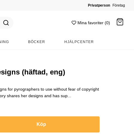
Privatperson
Företag
Mina favoriter (0)
NING
BÖCKER
HJÄLPCENTER
Gå till kassan
signs (häftad, eng)
igns for pyrographers to use without fear of copyright
ry shares her designs and has sup...
Köp