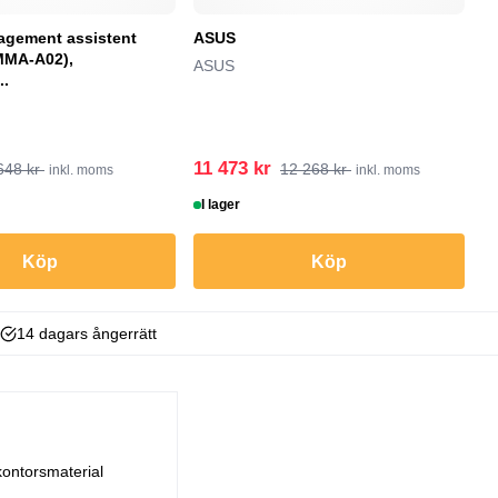
gement assistent
ASUS
B
MMA-A02),
or
ASUS
..
Br
11 473 kr
3
648 kr
12 268 kr
inkl. moms
inkl. moms
I lager
B
Köp
Köp
14 dagars ångerrätt
kontorsmaterial