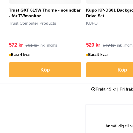
Trust GXT 619W Thorne - soundbar
Kupo KP-DS01 Backgr
- för TV/monitor
Drive Set
Trust Computer Products
KUPO
572 kr
529 kr
701 kr
649 kr
inkl. moms
inkl. mom
Bara 4 kvar
Bara 5 kvar
Köp
Köp
Frakt 49 kr | Fri fra
Anmäl dig till