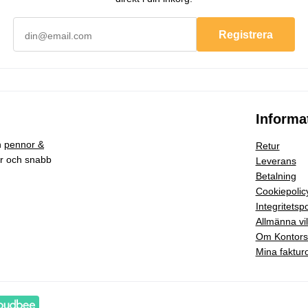
Registrera
Informa
h
pennor &
Retur
ar och snabb
Leverans
Betalning
Cookiepolic
Integritetspo
Allmänna vil
Om Kontor
Mina faktur