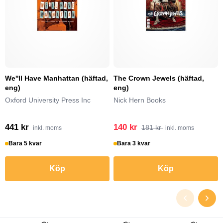
We''ll Have Manhattan (häftad,
The Crown Jewels (häftad,
eng)
eng)
Oxford University Press Inc
Nick Hern Books
441 kr
140 kr
181 kr
inkl. moms
inkl. moms
Bara 5 kvar
Bara 3 kvar
Köp
Köp