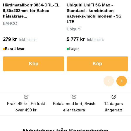
Hårdmetallborr 3834-DRL-EL
Ubiquiti UniFi 5G Max -
6,35x202mm, för Bahco
Standard - kombination
hålsäkrare...
nätverks-/mobilmodem - 5G
LTE
BAHCO
Ubiquiti
279 kr
5 777 kr
inkl. moms
inkl. moms
Bara 1 kvar
I lager
Köp
Köp
Frakt 49 kr | Fri frakt
Betala med kort, Swish
14 dagars
över 499 kr
eller faktura
ångerrätt