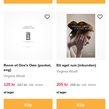
Room of One's Own (pocket,
Ett eget rum (inbunden)
eng)
Virginia Woolf
Virginia Woolf
129 kr
205 kr
167 kr
265 kr
inkl. moms
inkl. moms
I lager
I lager
Köp
Köp