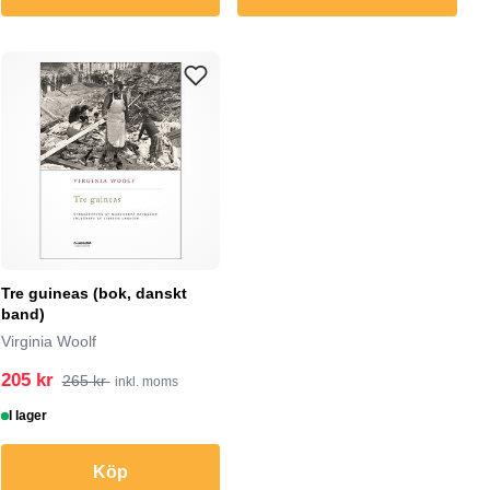
Tre guineas (bok, danskt
band)
Virginia Woolf
205 kr
265 kr
inkl. moms
I lager
Köp