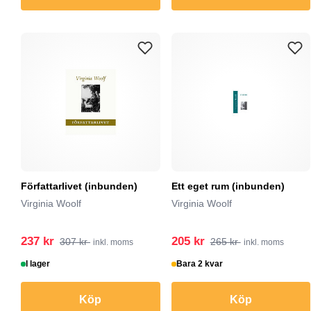
Författarlivet (inbunden)
Ett eget rum (inbunden)
Virginia Woolf
Virginia Woolf
237 kr
205 kr
307 kr
265 kr
inkl. moms
inkl. moms
I lager
Bara 2 kvar
Köp
Köp