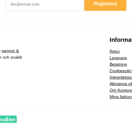
Registrera
Informa
h
pennor &
Retur
ar och snabb
Leverans
Betalning
Cookiepolic
Integritetspo
Allmänna vil
Om Kontor
Mina faktur