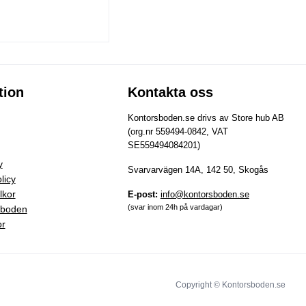
tion
Kontakta oss
Kontorsboden.se drivs av Store hub AB
(org.nr 559494-0842, VAT
SE559494084201)
y
Svarvarvägen 14A, 142 50, Skogås
licy
lkor
E-post:
info@kontorsboden.se
(svar inom 24h på vardagar)
sboden
or
Copyright © Kontorsboden.se