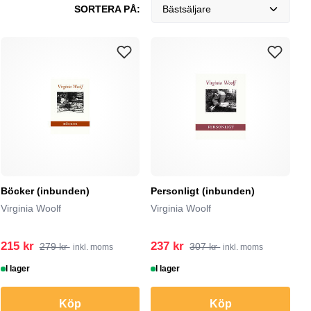
SORTERA PÅ:
Bästsäljare
Böcker (inbunden)
Personligt (inbunden)
Virginia Woolf
Virginia Woolf
215 kr
237 kr
279 kr
307 kr
inkl. moms
inkl. moms
I lager
I lager
Köp
Köp