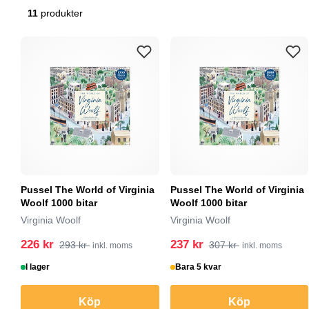
11
produkter
Pussel The World of Virginia
Pussel The World of Virginia
Woolf 1000 bitar
Woolf 1000 bitar
Virginia Woolf
Virginia Woolf
226 kr
237 kr
293 kr
307 kr
inkl. moms
inkl. moms
I lager
Bara 5 kvar
Köp
Köp