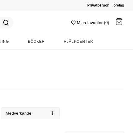
Privatperson
Företag
Mina favoriter (0)
NING
BÖCKER
HJÄLPCENTER
Gå till kassan
Medverkande