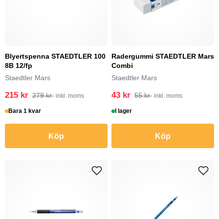
Blyertspenna STAEDTLER 100
Radergummi STAEDTLER Mars
8B 12/fp
Combi
Staedtler Mars
Staedtler Mars
215 kr
43 kr
279 kr
55 kr
inkl. moms
inkl. moms
Bara 1 kvar
I lager
Köp
Köp