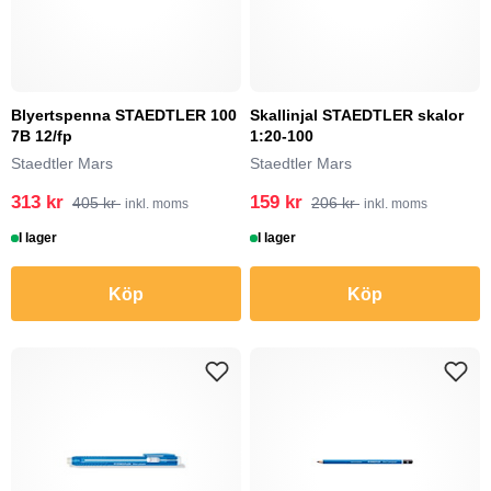
Blyertspenna STAEDTLER 100
Skallinjal STAEDTLER skalor
7B 12/fp
1:20-100
Staedtler Mars
Staedtler Mars
313 kr
159 kr
405 kr
206 kr
inkl. moms
inkl. moms
I lager
I lager
Köp
Köp