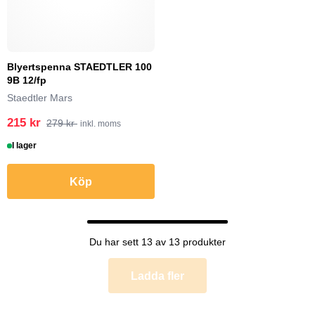
Blyertspenna STAEDTLER 100
9B 12/fp
Staedtler Mars
215 kr
279 kr
inkl. moms
I lager
Köp
Du har sett 13 av 13 produkter
Ladda fler