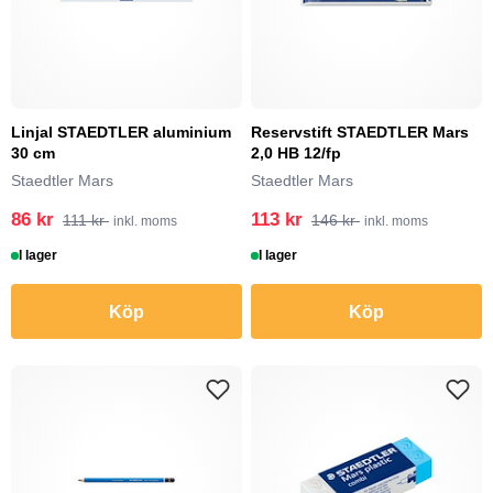
Linjal STAEDTLER aluminium
Reservstift STAEDTLER Mars
30 cm
2,0 HB 12/fp
Staedtler Mars
Staedtler Mars
86 kr
113 kr
111 kr
146 kr
inkl. moms
inkl. moms
I lager
I lager
Köp
Köp