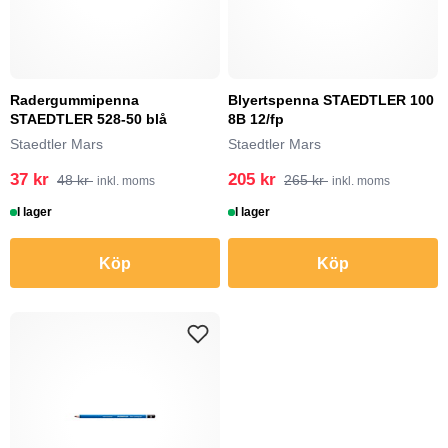
Radergummipenna
Blyertspenna STAEDTLER 100
STAEDTLER 528-50 blå
8B 12/fp
Staedtler Mars
Staedtler Mars
37 kr
205 kr
48 kr
265 kr
inkl. moms
inkl. moms
I lager
I lager
Köp
Köp