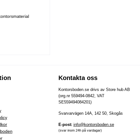
kontorsmaterial
tion
Kontakta oss
Kontorsboden.se drivs av Store hub AB
(org.nr 559494-0842, VAT
SE559494084201)
y
Svarvarvägen 14A, 142 50, Skogås
licy
lkor
E-post:
info@kontorsboden.se
(svar inom 24h på vardagar)
sboden
or