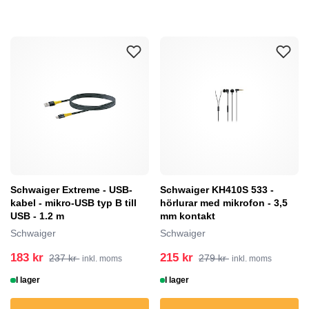
Schwaiger Extreme - USB-
Schwaiger KH410S 533 -
kabel - mikro-USB typ B till
hörlurar med mikrofon - 3,5
USB - 1.2 m
mm kontakt
Schwaiger
Schwaiger
183 kr
215 kr
237 kr
279 kr
inkl. moms
inkl. moms
I lager
I lager