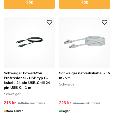
Köp
Köp
Schwaiger Power4You
Schwaiger nätverkskabel - 15
Professional - USB typ C-
m - vit
kabel - 24 pin USB-C till 24
Schwaiger
pin USB-C - 1 m
Schwaiger
215 kr
226 kr
279 kr
293 kr
inkl. moms
inkl. moms
Bara 4 kvar
I lager