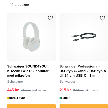
44
produkter
Schwaiger SOUND4YOU
Schwaiger Professional -
KH220BTW 512 - hörlurar
USB typ C-kabel - USB typ A
med mikrofon
till 24 pin USB-C - 1 m
Schwaiger
Schwaiger
445 kr
215 kr
545 kr
279 kr
inkl. moms
inkl. moms
Bara 4 kvar
I lager