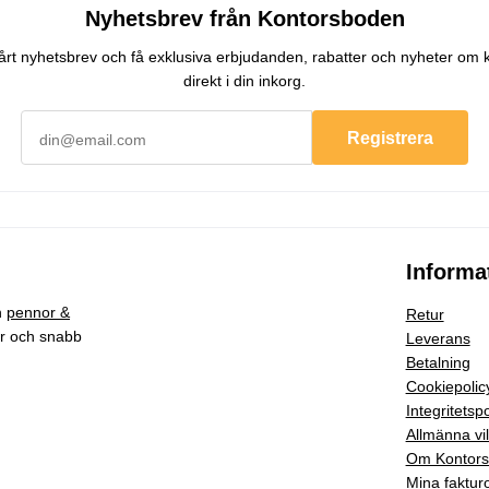
Nyhetsbrev från Kontorsboden
 vårt nyhetsbrev och få exklusiva erbjudanden, rabatter och nyheter om 
direkt i din inkorg.
Registrera
Informa
h
pennor &
Retur
ar och snabb
Leverans
Betalning
Cookiepolic
Integritetspo
Allmänna vil
Om Kontor
Mina faktur