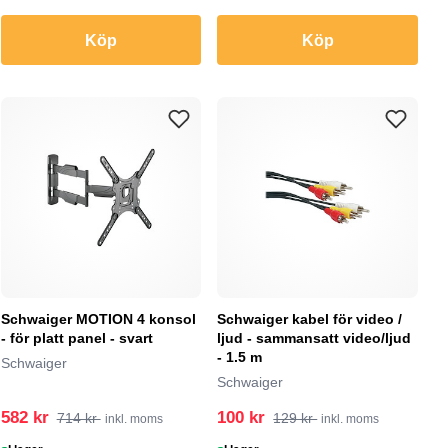
Köp
Köp
Schwaiger MOTION 4 konsol
Schwaiger kabel för video /
- för platt panel - svart
ljud - sammansatt video/ljud
- 1.5 m
Schwaiger
Schwaiger
582 kr
100 kr
714 kr
129 kr
inkl. moms
inkl. moms