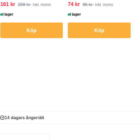
161 kr
74 kr
209 kr
96 kr
inkl. moms
inkl. moms
I lager
I lager
Köp
Köp
14 dagars ångerrätt