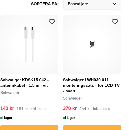
SORTERA PÅ:
Bästsäljare
Schwaiger KDSK15 042 -
Schwaiger LWH030 011
antennkabel - 1.5 m - vit
monteringssats - för LCD-TV
- svart
Schwaiger
Schwaiger
140 kr
370 kr
181 kr
454 kr
inkl. moms
inkl. moms
I lager
I lager