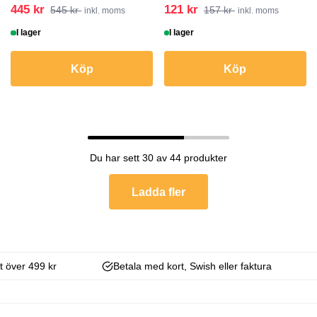
445 kr
121 kr
545 kr
157 kr
inkl. moms
inkl. moms
I lager
I lager
Köp
Köp
Du har sett 30 av 44 produkter
Ladda fler
kt över 499 kr
Betala med kort, Swish eller faktura