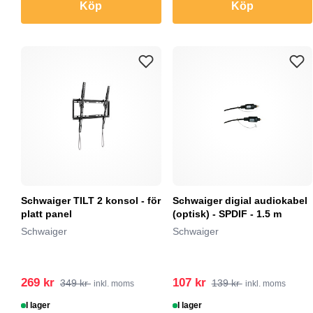
Köp
Köp
Schwaiger TILT 2 konsol - för
Schwaiger digial audiokabel
platt panel
(optisk) - SPDIF - 1.5 m
Schwaiger
Schwaiger
269 kr
107 kr
349 kr
139 kr
inkl. moms
inkl. moms
I lager
I lager