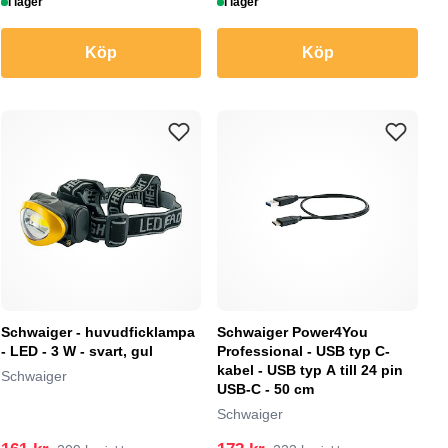
I lager
I lager
Köp
Köp
Schwaiger - huvudficklampa
Schwaiger Power4You
- LED - 3 W - svart, gul
Professional - USB typ C-
kabel - USB typ A till 24 pin
Schwaiger
USB-C - 50 cm
Schwaiger