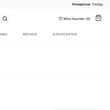
Privatperson
Företag
Mina favoriter (0)
NING
BÖCKER
HJÄLPCENTER
Gå till kassan