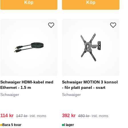
Köp
Köp
Schwaiger HDMI-kabel med
Schwaiger MOTION 3 konsol
Ethernet - 1.5 m
- för platt panel - svart
Schwaiger
Schwaiger
114 kr
392 kr
147 kr
480 kr
inkl. moms
inkl. moms
Bara 5 kvar
I lager