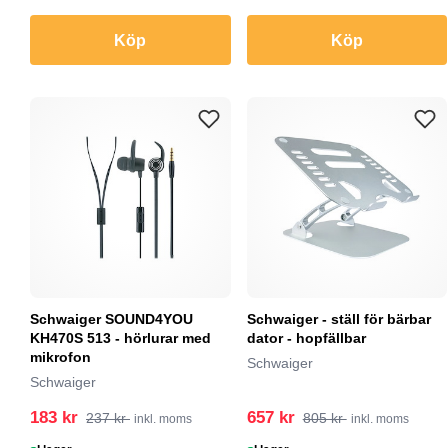
Köp
Köp
Schwaiger SOUND4YOU
Schwaiger - ställ för bärbar
KH470S 513 - hörlurar med
dator - hopfällbar
mikrofon
Schwaiger
Schwaiger
183 kr
657 kr
237 kr
805 kr
inkl. moms
inkl. moms