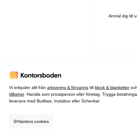
Anmäl dig till
Vi erbjuder allt från
arkivering & förvaring
till
block & blanketter
oc
tillbehör
. Handla som privatperson eller företag. Trygga betalning
leverans med Budbee, Instabox eller Schenker.
🍪
Hantera cookies