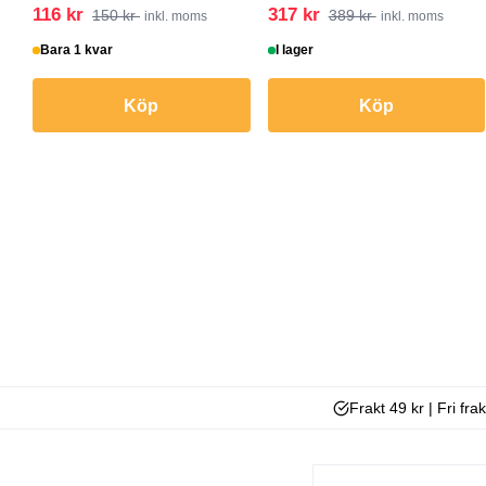
116 kr
317 kr
150 kr
389 kr
inkl. moms
inkl. moms
Bara 1 kvar
I lager
Köp
Köp
Frakt 49 kr | Fri fra