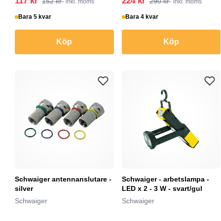
117 kr
224 kr
152 kr
290 kr
inkl. moms
inkl. moms
Bara 5 kvar
Bara 4 kvar
Köp
Köp
Schwaiger antennanslutare -
Schwaiger - arbetslampa -
silver
LED x 2 - 3 W - svart/gul
Schwaiger
Schwaiger