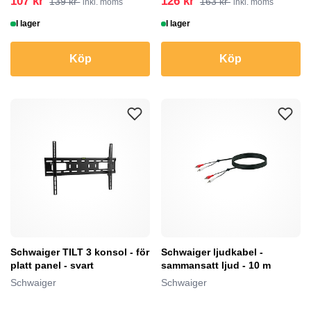
107 kr
126 kr
139 kr
163 kr
inkl. moms
inkl. moms
I lager
I lager
Köp
Köp
Schwaiger TILT 3 konsol - för
Schwaiger ljudkabel -
platt panel - svart
sammansatt ljud - 10 m
Schwaiger
Schwaiger