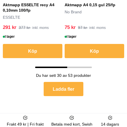
Aktmapp ESSELTE recy A4
Aktmapp A4 0,15 gul 25/fp
0,10mm 100/fp
No Brand
ESSELTE
291 kr
75 kr
377 kr
97 kr
inkl. moms
inkl. moms
I lager
I lager
Köp
Köp
Du har sett 30 av 53 produkter
Ladda fler
Frakt 49 kr | Fri frakt
Betala med kort, Swish
14 dagars