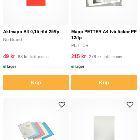
Aktmapp A4 0,15 röd 25/fp
Mapp PETTER A4 två fickor PP
12/fp
No Brand
PETTER
49 kr
215 kr
63 kr
279 kr
inkl. moms
inkl. moms
I lager
I lager
Köp
Köp