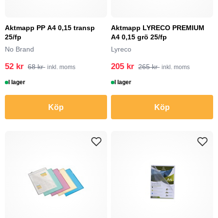
Aktmapp PP A4 0,15 transp
Aktmapp LYRECO PREMIUM
25/fp
A4 0,15 grö 25/fp
No Brand
Lyreco
52 kr
205 kr
68 kr
265 kr
inkl. moms
inkl. moms
I lager
I lager
Köp
Köp