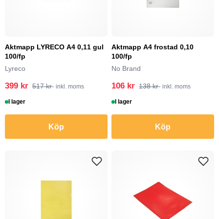
Aktmapp LYRECO A4 0,11 gul
Aktmapp A4 frostad 0,10
100/fp
100/fp
Lyreco
No Brand
399 kr
106 kr
517 kr
138 kr
inkl. moms
inkl. moms
I lager
I lager
Köp
Köp