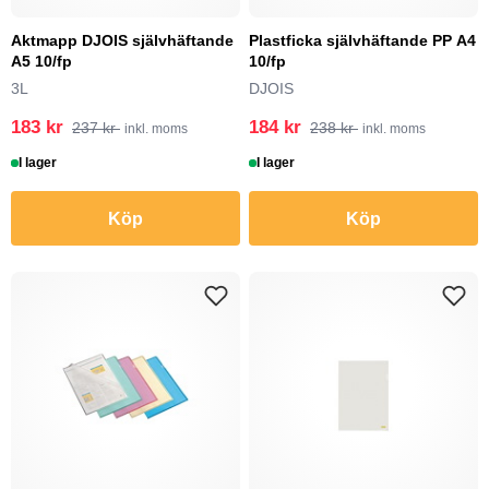
Aktmapp DJOIS självhäftande
Plastficka självhäftande PP A4
A5 10/fp
10/fp
3L
DJOIS
183 kr
184 kr
237 kr
238 kr
inkl. moms
inkl. moms
I lager
I lager
Köp
Köp