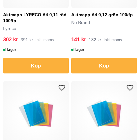
Aktmapp LYRECO A4 0,11 röd
Aktmapp A4 0,12 grön 100/fp
100/fp
No Brand
Lyreco
302 kr
141 kr
391 kr
182 kr
inkl. moms
inkl. moms
I lager
I lager
Köp
Köp