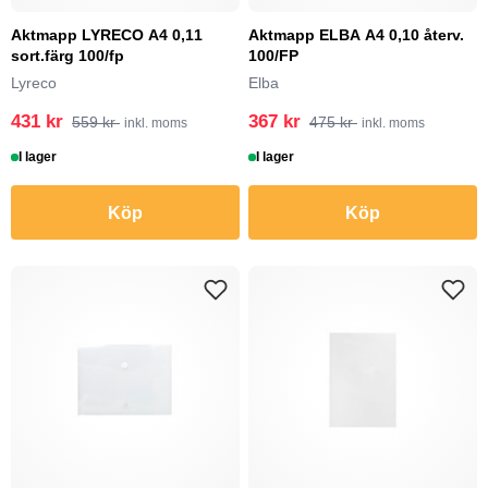
Aktmapp LYRECO A4 0,11
Aktmapp ELBA A4 0,10 återv.
sort.färg 100/fp
100/FP
Lyreco
Elba
431 kr
367 kr
559 kr
475 kr
inkl. moms
inkl. moms
I lager
I lager
Köp
Köp