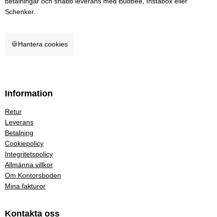
betalningar och snabb leverans med Budbee, Instabox eller
Schenker.
🍪
Hantera cookies
Information
Retur
Leverans
Betalning
Cookiepolicy
Integritetspolicy
Allmänna villkor
Om Kontorsboden
Mina fakturor
Kontakta oss