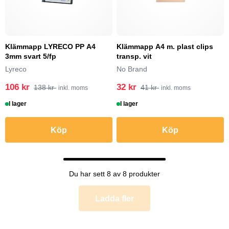
Klämmapp LYRECO PP A4
Klämmapp A4 m. plast clips
3mm svart 5/fp
transp. vit
Lyreco
No Brand
106 kr
32 kr
138 kr
41 kr
inkl. moms
inkl. moms
I lager
I lager
Köp
Köp
Du har sett 8 av 8 produkter
Ladda fler