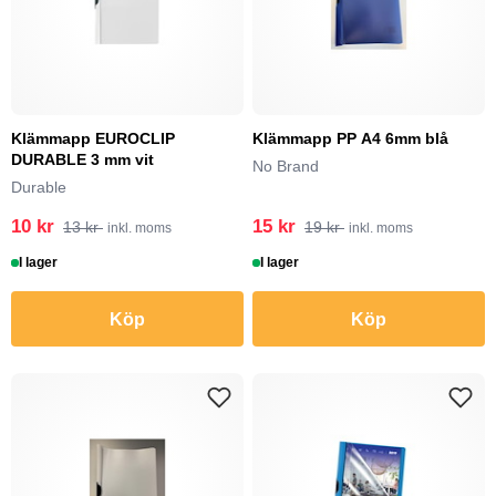
Klämmapp EUROCLIP
Klämmapp PP A4 6mm blå
DURABLE 3 mm vit
No Brand
Durable
10 kr
15 kr
13 kr
19 kr
inkl. moms
inkl. moms
I lager
I lager
Köp
Köp