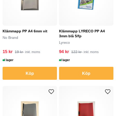
Klämmapp PP A4 6mm vit
Klämmapp LYRECO PP A4
3mm blå 5/fp
No Brand
Lyreco
15 kr
94 kr
19 kr
122 kr
inkl. moms
inkl. moms
I lager
I lager
Köp
Köp