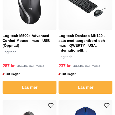
Logitech M500s Advanced
Logitech Desktop MK120 -
Corded Mouse - mus - USB
sats med tangentbord och
(Öppnad)
mus - QWERTY - USA,
internationellt
Logitech
Inmatningsenhet
Logitech
287 kr
237 kr
351 kr
307 kr
inkl. moms
inkl. moms
Slut i lager
Slut i lager
Läs mer
Läs mer