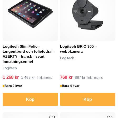
Logitech Slim Folio -
Logitech BRIO 305 -
tangentbord och foliefodral -
webbkamera
AZERTY - fransk - svart
Logitech
Inmatningsenhet
Logitech
1 268 kr
769 kr
1 463 kr
887 kr
inkl. moms
inkl. moms
Bara 2 kvar
Bara 4 kvar
Köp
Köp