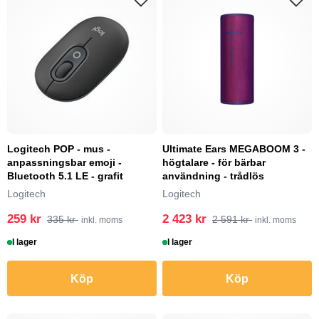
Logitech POP - mus -
Ultimate Ears MEGABOOM 3 -
anpassningsbar emoji -
högtalare - för bärbar
Bluetooth 5.1 LE - grafit
användning - trådlös
Logitech
Logitech
259 kr
2 423 kr
335 kr
2 591 kr
inkl. moms
inkl. moms
I lager
I lager
Köp
Köp