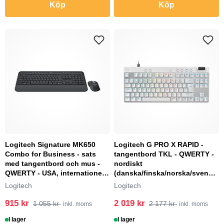
Köp
Köp
Logitech Signature MK650
Logitech G PRO X RAPID -
Combo for Business - sats
tangentbord TKL - QWERTY -
med tangentbord och mus -
nordiskt
QWERTY - USA, internationellt
(danska/finska/norska/svensk
- grafit Inma...
a) - vit Inmatningsenhet
Logitech
Logitech
915 kr
2 019 kr
1 055 kr
2 177 kr
inkl. moms
inkl. moms
I lager
I lager