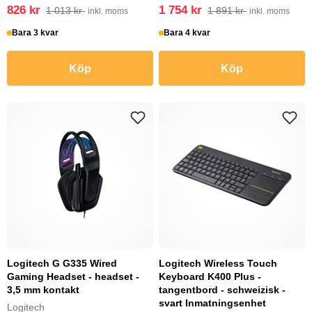
826 kr
1 754 kr
1 013 kr
1 891 kr
inkl. moms
inkl. moms
Bara 3 kvar
Bara 4 kvar
Köp
Köp
Logitech G G335 Wired
Logitech Wireless Touch
Gaming Headset - headset -
Keyboard K400 Plus -
3,5 mm kontakt
tangentbord - schweizisk -
svart Inmatningsenhet
Logitech