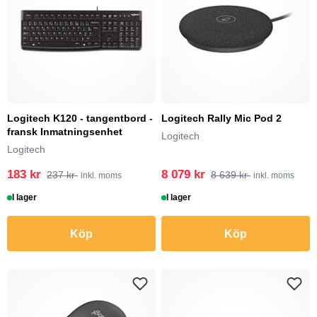
Logitech K120 - tangentbord -
Logitech Rally Mic Pod 2
fransk Inmatningsenhet
Logitech
Logitech
183 kr
8 079 kr
237 kr
8 639 kr
inkl. moms
inkl. moms
I lager
I lager
Köp
Köp