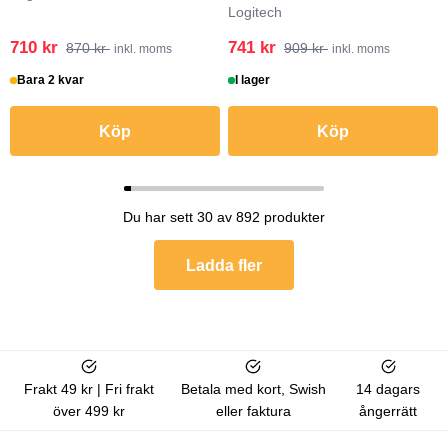
Logitech
710 kr
741 kr
870 kr
909 kr
inkl. moms
inkl. moms
Bara 2 kvar
I lager
Köp
Köp
Du har sett 30 av 892 produkter
Ladda fler
Frakt 49 kr | Fri frakt
Betala med kort, Swish
14 dagars
över 499 kr
eller faktura
ångerrätt