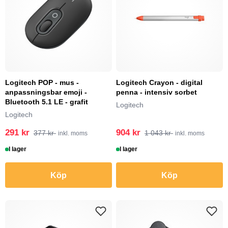
Logitech POP - mus -
Logitech Crayon - digital
anpassningsbar emoji -
penna - intensiv sorbet
Bluetooth 5.1 LE - grafit
Logitech
Logitech
291 kr
904 kr
377 kr
1 043 kr
inkl. moms
inkl. moms
I lager
I lager
Köp
Köp