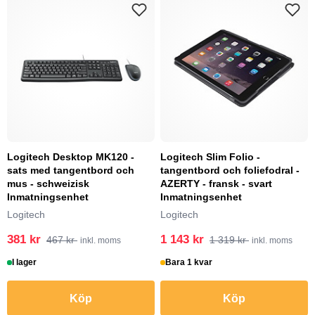
Logitech Desktop MK120 -
Logitech Slim Folio -
sats med tangentbord och
tangentbord och foliefodral -
mus - schweizisk
AZERTY - fransk - svart
Inmatningsenhet
Inmatningsenhet
Logitech
Logitech
381 kr
1 143 kr
467 kr
1 319 kr
inkl. moms
inkl. moms
I lager
Bara 1 kvar
Köp
Köp