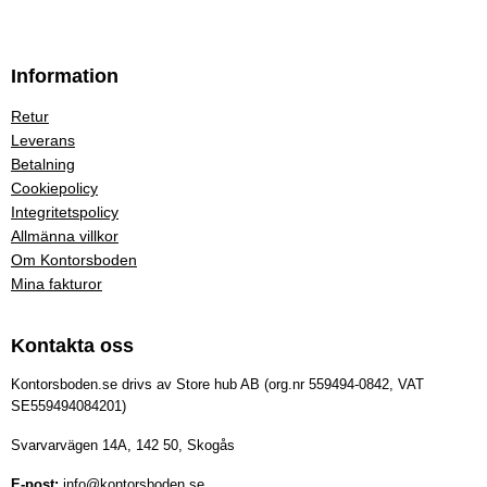
Information
Retur
Leverans
Betalning
Cookiepolicy
Integritetspolicy
Allmänna villkor
Om Kontorsboden
Mina fakturor
Kontakta oss
Kontorsboden.se drivs av Store hub AB (org.nr 559494-0842, VAT
SE559494084201)
Svarvarvägen 14A, 142 50, Skogås
E-post:
info@kontorsboden.se