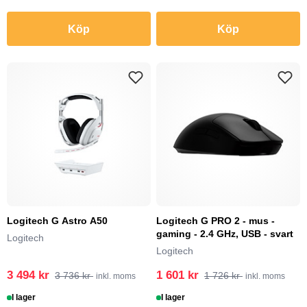
Köp
Köp
Logitech G Astro A50
Logitech G PRO 2 - mus -
gaming - 2.4 GHz, USB - svart
Logitech
Logitech
3 494 kr
1 601 kr
3 736 kr
1 726 kr
inkl. moms
inkl. moms
I lager
I lager