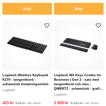
Köp
Köp
Logitech Wireless Keyboard
Logitech MX Keys Combo for
K270 - tangentbord -
Business | Gen 2 - sats med
schweizisk Inmatningsenhet
tangentbord och mus -
QWERTZ - schweizisk - grafit
Logitech
Inmatningsenhe...
Logitech
423 kr
2 928 kr
519 kr
3 131 kr
inkl. moms
inkl. moms