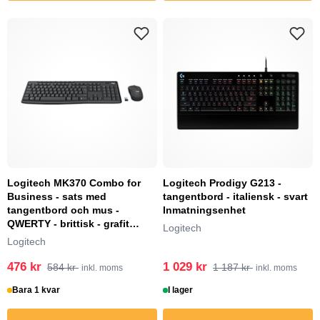
Logitech MK370 Combo for
Logitech Prodigy G213 -
Business - sats med
tangentbord - italiensk - svart
tangentbord och mus -
Inmatningsenhet
QWERTY - brittisk - grafit
Logitech
Inmatningsenhet
Logitech
476 kr
1 029 kr
584 kr
1 187 kr
inkl. moms
inkl. moms
Bara 1 kvar
I lager