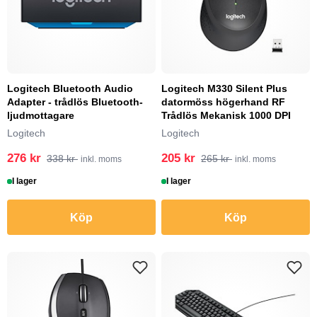
Logitech Bluetooth Audio
Logitech M330 Silent Plus
Adapter - trådlös Bluetooth-
datormöss högerhand RF
ljudmottagare
Trådlös Mekanisk 1000 DPI
Logitech
Logitech
276 kr
205 kr
338 kr
265 kr
inkl. moms
inkl. moms
I lager
I lager
Köp
Köp