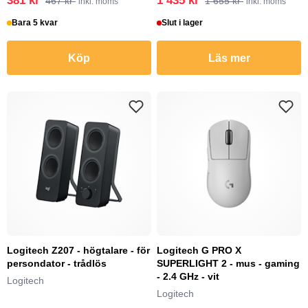
381 kr
1 435 kr
467 kr
1 655 kr
inkl. moms
inkl. moms
Bara 5 kvar
Slut i lager
Köp
Läs mer
Logitech Z207 - högtalare - för
Logitech G PRO X
persondator - trådlös
SUPERLIGHT 2 - mus - gaming
- 2.4 GHz - vit
Logitech
Logitech