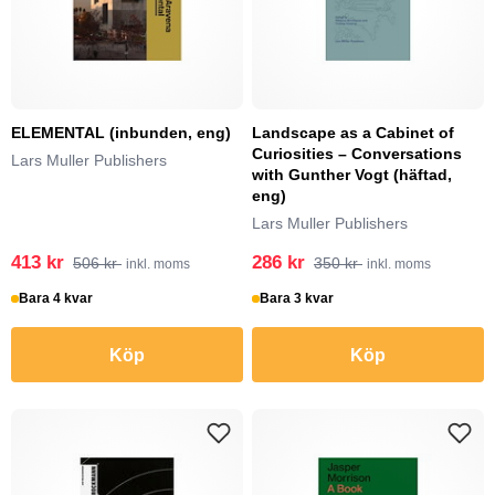
ELEMENTAL (inbunden, eng)
Landscape as a Cabinet of
Curiosities – Conversations
Lars Muller Publishers
with Gunther Vogt (häftad,
eng)
Lars Muller Publishers
413 kr
286 kr
506 kr
350 kr
inkl. moms
inkl. moms
Bara 4 kvar
Bara 3 kvar
Köp
Köp