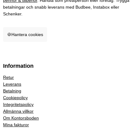
pennor & tillbehör
. Handla som privatperson eller företag. Trygga
betalningar och snabb leverans med Budbee, Instabox eller
Schenker.
🍪
Hantera cookies
Information
Retur
Leverans
Betalning
Cookiepolicy
Integritetspolicy
Allmänna villkor
Om Kontorsboden
Mina fakturor