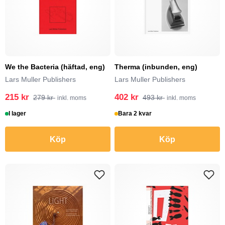
We the Bacteria (häftad, eng)
Therma (inbunden, eng)
Lars Muller Publishers
Lars Muller Publishers
215 kr
402 kr
279 kr
493 kr
inkl. moms
inkl. moms
I lager
Bara 2 kvar
Köp
Köp