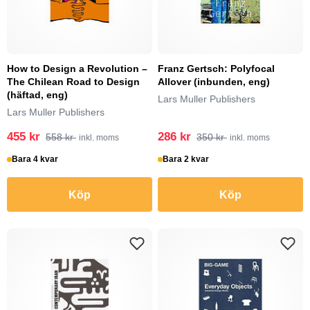
How to Design a Revolution –
Franz Gertsch: Polyfocal
The Chilean Road to Design
Allover (inbunden, eng)
(häftad, eng)
Lars Muller Publishers
Lars Muller Publishers
455 kr
286 kr
558 kr
350 kr
inkl. moms
inkl. moms
Bara 4 kvar
Bara 2 kvar
Köp
Köp