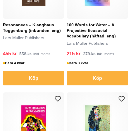
Resonances – Klanghaus
100 Words for Water – A
Toggenburg (inbunden, eng)
Projective Ecosocial
Vocabulary (häftad, eng)
Lars Muller Publishers
Lars Muller Publishers
455 kr
215 kr
558 kr
279 kr
inkl. moms
inkl. moms
Bara 4 kvar
Bara 3 kvar
Köp
Köp