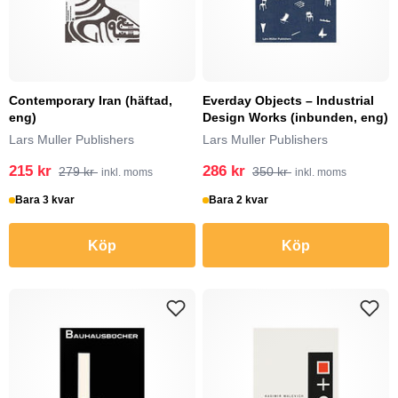
Contemporary Iran (häftad,
Everday Objects – Industrial
eng)
Design Works (inbunden, eng)
Lars Muller Publishers
Lars Muller Publishers
215 kr
286 kr
279 kr
350 kr
inkl. moms
inkl. moms
Bara 3 kvar
Bara 2 kvar
Köp
Köp