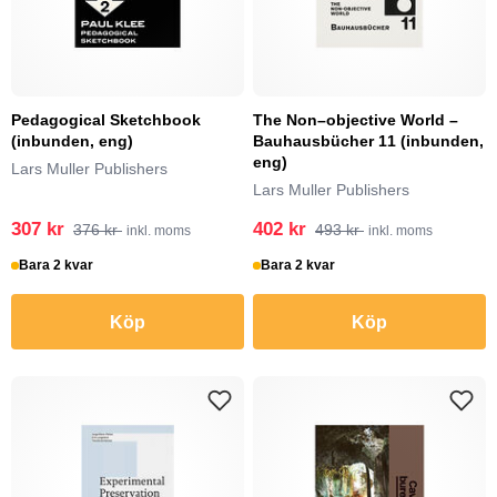
Pedagogical Sketchbook
The Non–objective World –
(inbunden, eng)
Bauhausbücher 11 (inbunden,
eng)
Lars Muller Publishers
Lars Muller Publishers
307 kr
402 kr
376 kr
493 kr
inkl. moms
inkl. moms
Bara 2 kvar
Bara 2 kvar
Köp
Köp