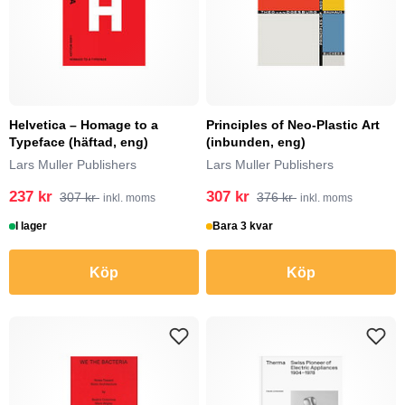
Helvetica – Homage to a
Principles of Neo-Plastic Art
Typeface (häftad, eng)
(inbunden, eng)
Lars Muller Publishers
Lars Muller Publishers
237 kr
307 kr
307 kr
376 kr
inkl. moms
inkl. moms
I lager
Bara 3 kvar
Köp
Köp