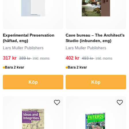
Experimental Preservation
Cave bureau – The Architect's
(häftad, eng)
Studio (inbunden, eng)
Lars Muller Publishers
Lars Muller Publishers
317 kr
402 kr
389 kr
493 kr
inkl. moms
inkl. moms
Bara 2 kvar
Bara 2 kvar
Köp
Köp