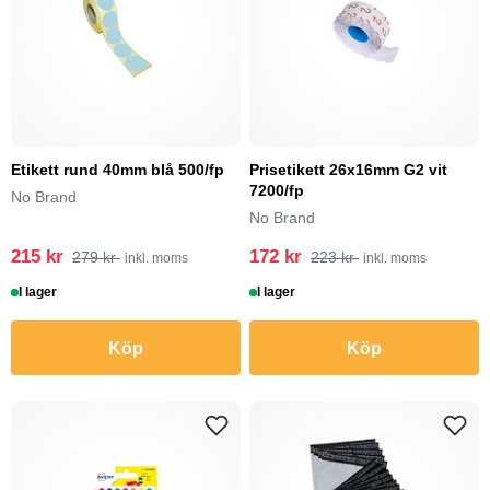
Etikett rund 40mm blå 500/fp
Prisetikett 26x16mm G2 vit
7200/fp
No Brand
No Brand
215 kr
172 kr
279 kr
223 kr
inkl. moms
inkl. moms
I lager
I lager
Köp
Köp