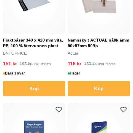
Fraktpåsar 340 x 420 mm vita,
Namnskylt ACTUAL nål/klämm
PE, 100 % återvunnen plast
90x57mm 50/fp
BNTOFFICE
Actual
151 kr
116 kr
195 kr
150 kr
inkl. moms
inkl. moms
Bara 3 kvar
I lager
Köp
Köp