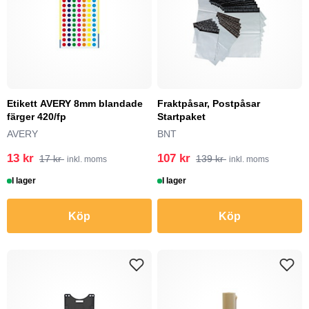
Etikett AVERY 8mm blandade
Fraktpåsar, Postpåsar
färger 420/fp
Startpaket
AVERY
BNT
13 kr
107 kr
17 kr
139 kr
inkl. moms
inkl. moms
I lager
I lager
Köp
Köp