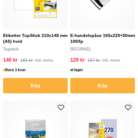
Etiketter TopStick 210x148 mm
E-handelspåse 165x220+50mm
(A5) hvid
100/fp
Topstick
RECIRKEL
140 kr
129 kr
181 kr
167 kr
inkl. moms
inkl. moms
Bara 3 kvar
I lager
Köp
Köp