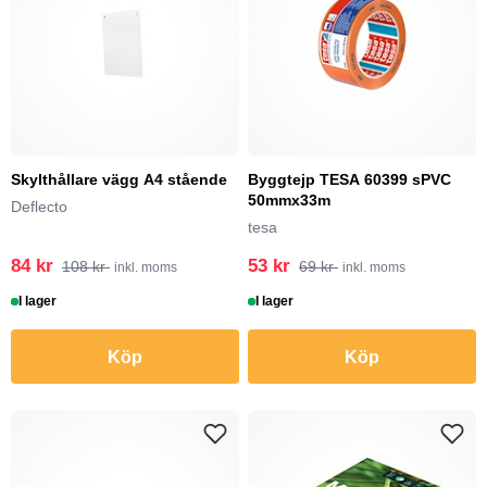
Skylthållare vägg A4 stående
Byggtejp TESA 60399 sPVC
50mmx33m
Deflecto
tesa
84 kr
53 kr
108 kr
69 kr
inkl. moms
inkl. moms
I lager
I lager
Köp
Köp