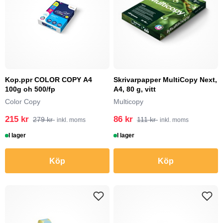
Kop.ppr COLOR COPY A4
Skrivarpapper MultiCopy Next,
100g oh 500/fp
A4, 80 g, vitt
Color Copy
Multicopy
215 kr
86 kr
279 kr
111 kr
inkl. moms
inkl. moms
I lager
I lager
Köp
Köp