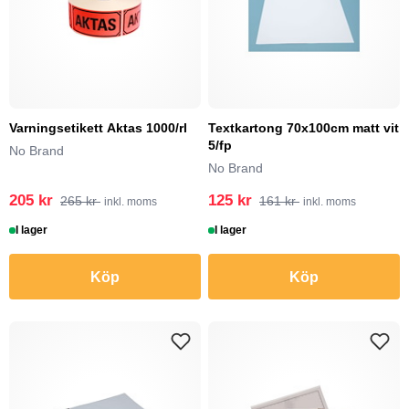
Varningsetikett Aktas 1000/rl
Textkartong 70x100cm matt vit
5/fp
No Brand
No Brand
205 kr
125 kr
265 kr
161 kr
inkl. moms
inkl. moms
I lager
I lager
Köp
Köp