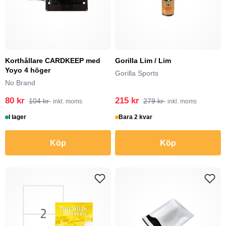
Korthållare CARDKEEP med
Gorilla Lim / Lim
Yoyo 4 höger
Gorilla Sports
No Brand
80 kr
215 kr
104 kr
279 kr
inkl. moms
inkl. moms
I lager
Bara 2 kvar
Köp
Köp