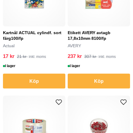
Kartnål ACTUAL cylindf. sort
Etikett AVERY avtagb
färg100/fp
17,8x10mm 8100/fp
Actual
AVERY
17 kr
237 kr
21 kr
307 kr
inkl. moms
inkl. moms
I lager
I lager
Köp
Köp