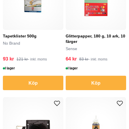
Tapetklister 500g
Glitterpapper, 180 g, 10 ark, 10
färger
No Brand
Sense
93 kr
64 kr
121 kr
83 kr
inkl. moms
inkl. moms
I lager
I lager
Köp
Köp