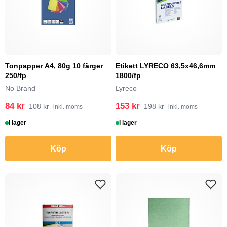
Tonpapper A4, 80g 10 färger
Etikett LYRECO 63,5x46,6mm
250/fp
1800/fp
No Brand
Lyreco
84 kr
153 kr
108 kr
198 kr
inkl. moms
inkl. moms
I lager
I lager
Köp
Köp