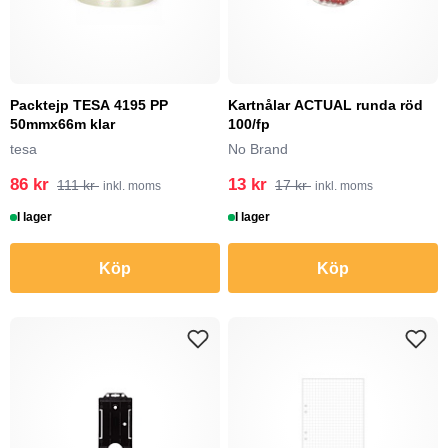
Packtejp TESA 4195 PP
Kartnålar ACTUAL runda röd
50mmx66m klar
100/fp
tesa
No Brand
86 kr
13 kr
111 kr
17 kr
inkl. moms
inkl. moms
I lager
I lager
Köp
Köp