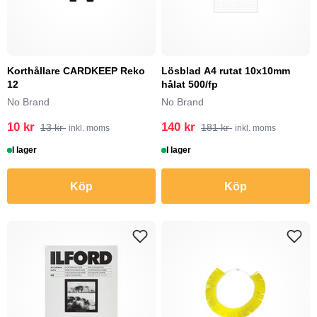
Korthållare CARDKEEP Reko
Lösblad A4 rutat 10x10mm
12
hålat 500/fp
No Brand
No Brand
10 kr
140 kr
13 kr
181 kr
inkl. moms
inkl. moms
I lager
I lager
Köp
Köp