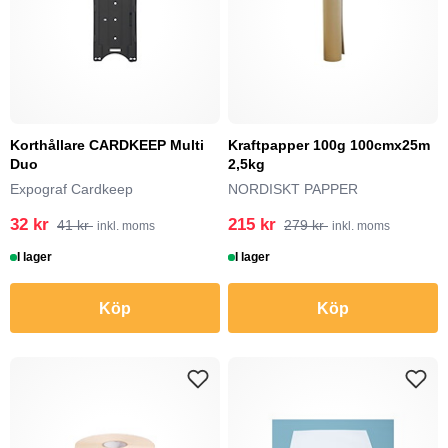
Korthållare CARDKEEP Multi
Kraftpapper 100g 100cmx25m
Duo
2,5kg
Expograf Cardkeep
NORDISKT PAPPER
32 kr
215 kr
41 kr
279 kr
inkl. moms
inkl. moms
I lager
I lager
Köp
Köp