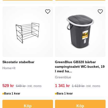
Skostativ stabelbar
GreenBlue GB320 bärbar
campingtoalett WC-bucket, 19
Home>It
l med ha...
Greenblue
529 kr
1 341 kr
649 kr
1 619 kr
inkl. moms
inkl. moms
Bara 1 kvar
Bara 1 kvar
Köp
Köp