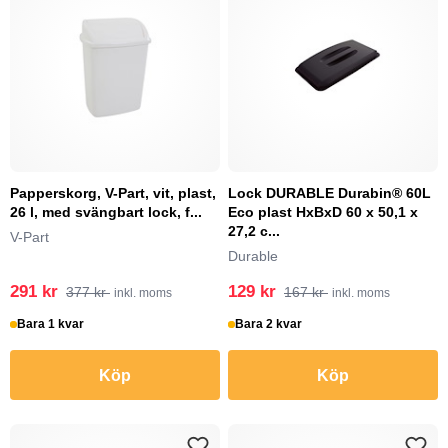
Papperskorg, V-Part, vit, plast,
Lock DURABLE Durabin® 60L
26 l, med svängbart lock, f...
Eco plast HxBxD 60 x 50,1 x
27,2 c...
V-Part
Durable
291 kr
129 kr
377 kr
167 kr
inkl. moms
inkl. moms
Bara 1 kvar
Bara 2 kvar
Köp
Köp