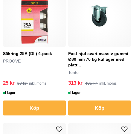
Säkring 25A (DII) 4-pack
Fast hjul svart massiv gummi
Ø80 mm 70 kg kullager med
PROOVE
platt...
Tente
25 kr
313 kr
33 kr
405 kr
inkl. moms
inkl. moms
I lager
I lager
Köp
Köp