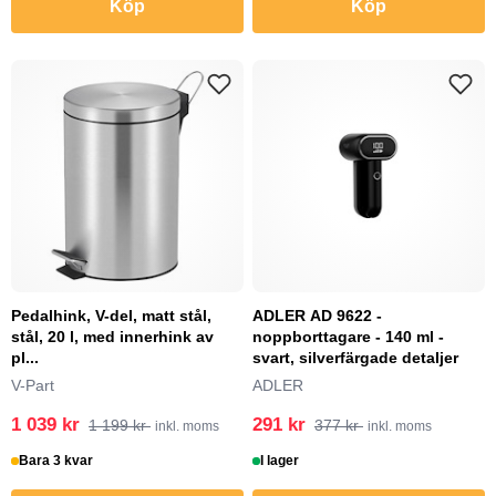
Köp
Köp
Pedalhink, V-del, matt stål,
ADLER AD 9622 -
stål, 20 l, med innerhink av
noppborttagare - 140 ml -
pl...
svart, silverfärgade detaljer
V-Part
ADLER
1 039 kr
291 kr
1 199 kr
377 kr
inkl. moms
inkl. moms
Bara 3 kvar
I lager