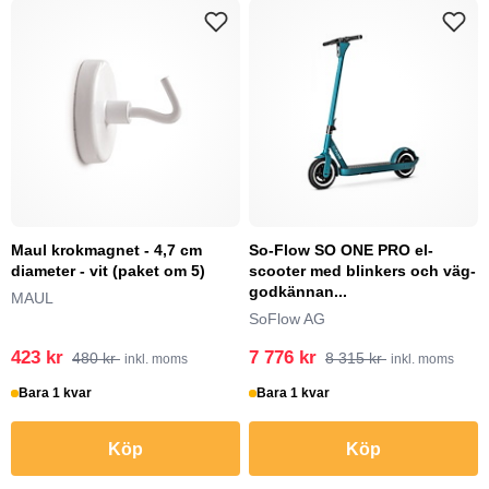
Maul krokmagnet - 4,7 cm
So-Flow SO ONE PRO el-
diameter - vit (paket om 5)
scooter med blinkers och väg-
godkännan...
MAUL
SoFlow AG
423 kr
7 776 kr
480 kr
8 315 kr
inkl. moms
inkl. moms
Bara 1 kvar
Bara 1 kvar
Köp
Köp