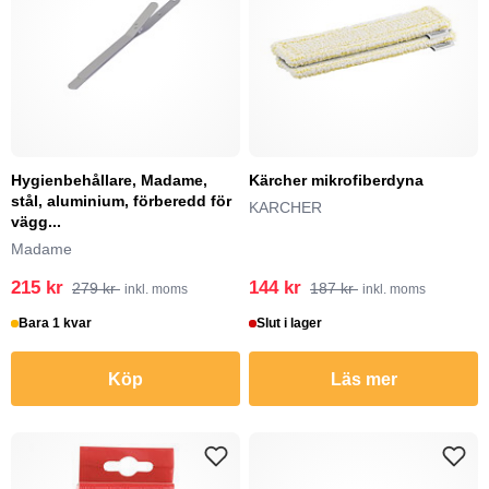
Hygienbehållare, Madame,
Kärcher mikrofiberdyna
stål, aluminium, förberedd för
KARCHER
vägg...
Madame
215 kr
144 kr
279 kr
187 kr
inkl. moms
inkl. moms
Bara 1 kvar
Slut i lager
Köp
Läs mer