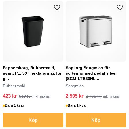
Papperskorg, Rubbermaid,
Sopkorg Songmics för
svart, PE, 39 l, rektangulär, för
sortering med pedal silver
g...
(SGM-LTB60NL...
Rubbermaid
Songmics
423 kr
2 595 kr
519 kr
2 775 kr
inkl. moms
inkl. moms
Bara 1 kvar
Bara 1 kvar
Köp
Köp