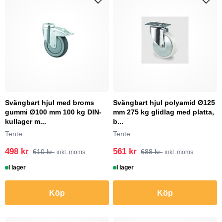
Svängbart hjul med broms
Svängbart hjul polyamid Ø125
gummi Ø100 mm 100 kg DIN-
mm 275 kg glidlag med platta,
kullager m...
b...
Tente
Tente
498 kr
561 kr
610 kr
688 kr
inkl. moms
inkl. moms
I lager
I lager
Köp
Köp