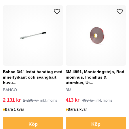
Bahco 3/4" ledat handtag med
3M 4991, Monteringstejp, Röd,
innerfyrkant och svängbart
inomhus, Inomhus &
huvu...
utomhus, Ut...
BAHCO
3M
2 131 kr
413 kr
2 298 kr
493 kr
inkl. moms
inkl. moms
Bara 1 kvar
Bara 2 kvar
Köp
Köp