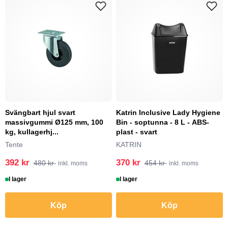
Svängbart hjul svart
Katrin Inclusive Lady Hygiene
massivgummi Ø125 mm, 100
Bin - soptunna - 8 L - ABS-
kg, kullagerhj...
plast - svart
Tente
KATRIN
392 kr
370 kr
480 kr
454 kr
inkl. moms
inkl. moms
I lager
I lager
Köp
Köp