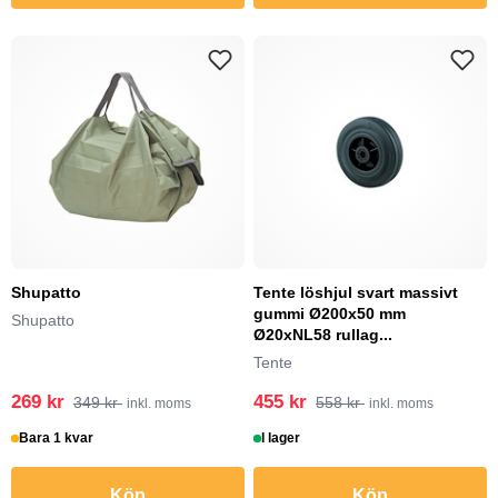
Shupatto
Tente löshjul svart massivt
gummi Ø200x50 mm
Shupatto
Ø20xNL58 rullag...
Tente
269 kr
455 kr
349 kr
558 kr
inkl. moms
inkl. moms
Bara 1 kvar
I lager
Köp
Köp