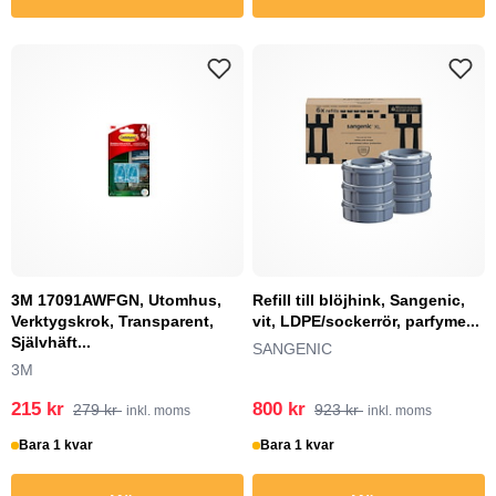
3M 17091AWFGN, Utomhus,
Refill till blöjhink, Sangenic,
Verktygskrok, Transparent,
vit, LDPE/sockerrör, parfyme...
Självhäft...
SANGENIC
3M
215 kr
800 kr
279 kr
923 kr
inkl. moms
inkl. moms
Bara 1 kvar
Bara 1 kvar