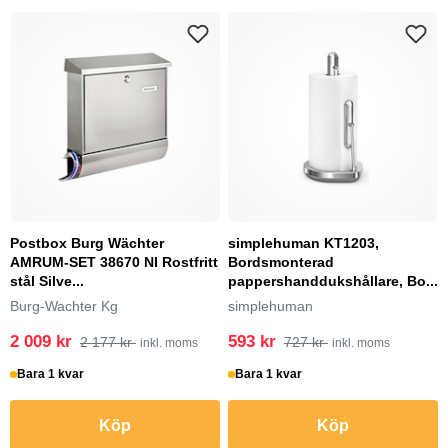
Postbox Burg Wächter
simplehuman KT1203,
AMRUM-SET 38670 NI Rostfritt
Bordsmonterad
stål Silve...
pappershanddukshållare, Bo...
Burg-Wachter Kg
simplehuman
2 009 kr
593 kr
2 177 kr
727 kr
inkl. moms
inkl. moms
Bara 1 kvar
Bara 1 kvar
Köp
Köp