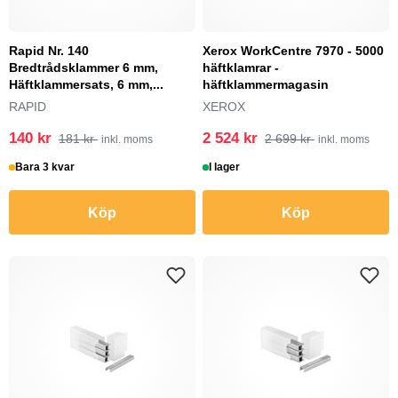
Rapid Nr. 140
Xerox WorkCentre 7970 - 5000
Bredtrådsklammer 6 mm,
häftklamrar -
Häftklammersats, 6 mm,...
häftklammermagasin
RAPID
XEROX
140 kr
2 524 kr
181 kr
2 699 kr
inkl. moms
inkl. moms
Bara 3 kvar
I lager
Köp
Köp