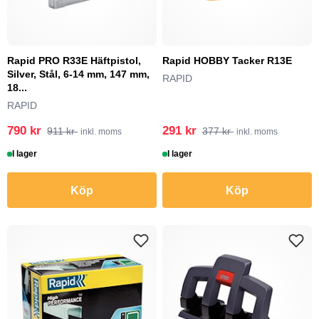
Rapid PRO R33E Häftpistol,
Rapid HOBBY Tacker R13E
Silver, Stål, 6-14 mm, 147 mm,
RAPID
18...
RAPID
790 kr
291 kr
911 kr
377 kr
inkl. moms
inkl. moms
I lager
I lager
Köp
Köp