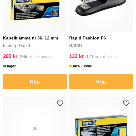
Kabelklämma nr 36, 12 mm
Rapid Fashion F6
Isaberg Rapid
RAPID
205 kr
132 kr
265 kr
171 kr
inkl. moms
inkl. moms
I lager
Bara 1 kvar
Köp
Köp