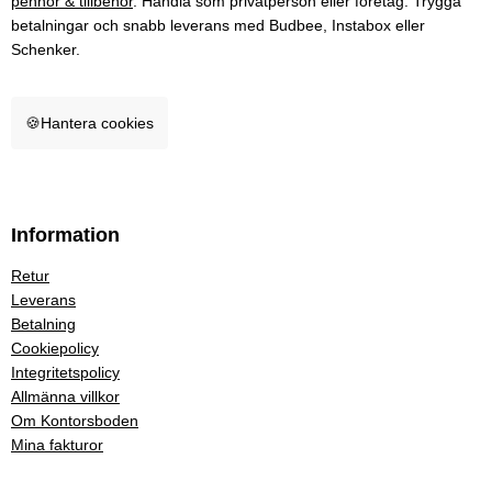
pennor & tillbehör
. Handla som privatperson eller företag. Trygga
betalningar och snabb leverans med Budbee, Instabox eller
Schenker.
🍪
Hantera cookies
Information
Retur
Leverans
Betalning
Cookiepolicy
Integritetspolicy
Allmänna villkor
Om Kontorsboden
Mina fakturor