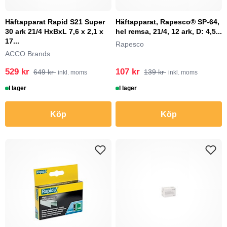
Häftapparat Rapid S21 Super
Häftapparat, Rapesco® SP-64,
30 ark 21/4 HxBxL 7,6 x 2,1 x
hel remsa, 21/4, 12 ark, D: 4,5...
17...
Rapesco
ACCO Brands
529 kr
107 kr
649 kr
139 kr
inkl. moms
inkl. moms
I lager
I lager
Köp
Köp