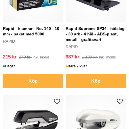
Rapid - klamrar - No. 140 - 10
Rapid Supreme SP34 - hålslag
mm - paket med 5000
- 30 ark - 4 hål - ABS-plast,
metall - grafitsvart
RAPID
RAPID
215 kr
987 kr
279 kr
1 139 kr
inkl. moms
inkl. moms
I lager
Bara 2 kvar
Köp
Köp