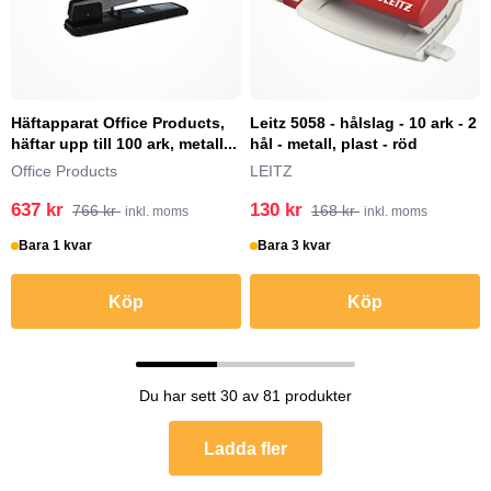
Häftapparat Office Products,
Leitz 5058 - hålslag - 10 ark - 2
häftar upp till 100 ark, metall...
hål - metall, plast - röd
Office Products
LEITZ
637 kr
130 kr
766 kr
168 kr
inkl. moms
inkl. moms
Bara 1 kvar
Bara 3 kvar
Köp
Köp
Du har sett 30 av 81 produkter
Ladda fler