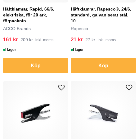
Häftklamrar, Rapid, 66/6,
Häftklamrar, Rapesco®, 24/6,
elektriska, för 20 ark,
standard, galvaniserat stål,
förpacknin...
10...
ACCO Brands
Rapesco
161 kr
21 kr
209 kr
27 kr
inkl. moms
inkl. moms
I lager
I lager
Köp
Köp