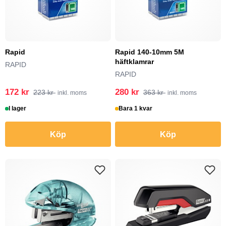
Rapid
Rapid 140-10mm 5M
häftklamrar
RAPID
RAPID
172 kr
280 kr
223 kr
363 kr
inkl. moms
inkl. moms
I lager
Bara 1 kvar
Köp
Köp