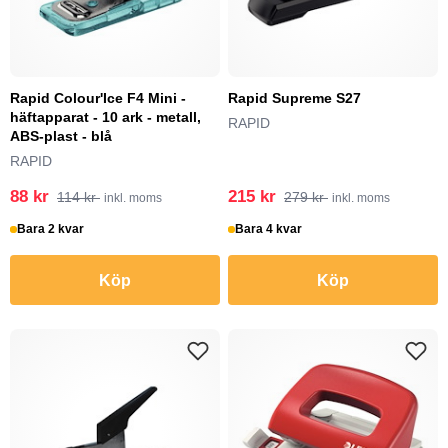
Rapid Colour'Ice F4 Mini -
Rapid Supreme S27
häftapparat - 10 ark - metall,
RAPID
ABS-plast - blå
RAPID
88 kr
215 kr
114 kr
279 kr
inkl. moms
inkl. moms
Bara 2 kvar
Bara 4 kvar
Köp
Köp