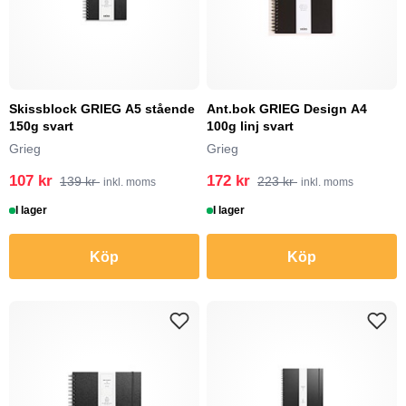
Skissblock GRIEG A5 stående
Ant.bok GRIEG Design A4
150g svart
100g linj svart
Grieg
Grieg
107 kr
172 kr
139 kr
223 kr
inkl. moms
inkl. moms
I lager
I lager
Köp
Köp