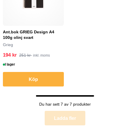
Ant.bok GRIEG Design A4
100g olinj svart
Grieg
194 kr
251 kr
inkl. moms
I lager
Köp
Du har sett 7 av 7 produkter
Ladda fler