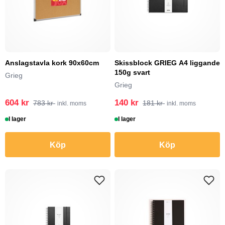
Anslagstavla kork 90x60cm
Skissblock GRIEG A4 liggande
150g svart
Grieg
Grieg
604 kr
140 kr
783 kr
181 kr
inkl. moms
inkl. moms
I lager
I lager
Köp
Köp