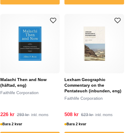
Malachi Then and Now
Lexham Geographic
(häftad, eng)
Commentary on the
Pentateuch (inbunden, eng)
Faithlife Corporation
Faithlife Corporation
226 kr
508 kr
293 kr
623 kr
inkl. moms
inkl. moms
Bara 2 kvar
Bara 2 kvar