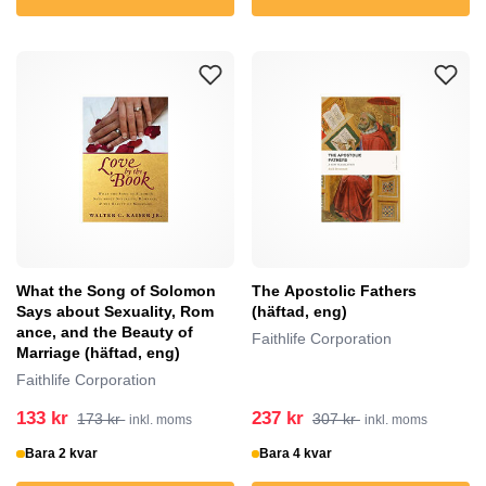
What the Song of Solomon
The Apostolic Fathers
Says about Sexuality, Rom
(häftad, eng)
ance, and the Beauty of
Faithlife Corporation
Marriage (häftad, eng)
Faithlife Corporation
133 kr
237 kr
173 kr
307 kr
inkl. moms
inkl. moms
Bara 2 kvar
Bara 4 kvar