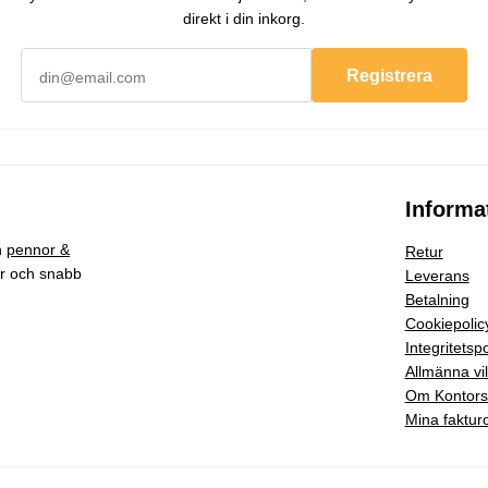
direkt i din inkorg.
Registrera
Informa
h
pennor &
Retur
ar och snabb
Leverans
Betalning
Cookiepolic
Integritetspo
Allmänna vil
Om Kontor
Mina faktur