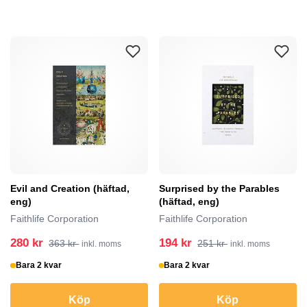
Evil and Creation (häftad,
Surprised by the Parables
eng)
(häftad, eng)
Faithlife Corporation
Faithlife Corporation
280 kr
194 kr
363 kr
251 kr
inkl. moms
inkl. moms
Bara 2 kvar
Bara 2 kvar
Köp
Köp