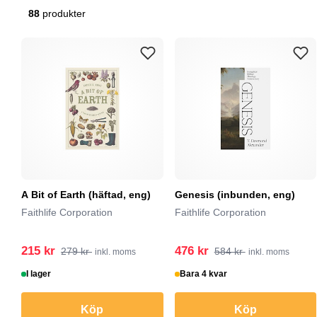
88
produkter
A Bit of Earth (häftad, eng)
Genesis (inbunden, eng)
Faithlife Corporation
Faithlife Corporation
215 kr
476 kr
279 kr
584 kr
inkl. moms
inkl. moms
I lager
Bara 4 kvar
Köp
Köp