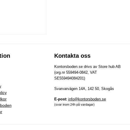
tion
Kontakta oss
Kontorsboden.se drivs av Store hub AB
(org.nr 559494-0842, VAT
SE559494084201)
y
Svarvarvägen 14A, 142 50, Skogås
licy
lkor
E-post:
info@kontorsboden.se
(svar inom 24h på vardagar)
sboden
or