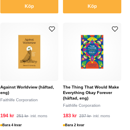
Köp
Köp
Against Worldview (häftad,
The Thing That Would Make
eng)
Everything Okay Forever
(häftad, eng)
Faithlife Corporation
Faithlife Corporation
194 kr
183 kr
251 kr
237 kr
inkl. moms
inkl. moms
Bara 4 kvar
Bara 2 kvar