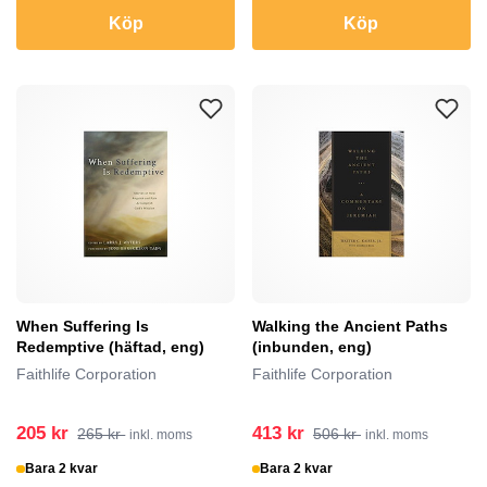
Köp
Köp
When Suffering Is
Walking the Ancient Paths
Redemptive (häftad, eng)
(inbunden, eng)
Faithlife Corporation
Faithlife Corporation
205 kr
413 kr
265 kr
506 kr
inkl. moms
inkl. moms
Bara 2 kvar
Bara 2 kvar