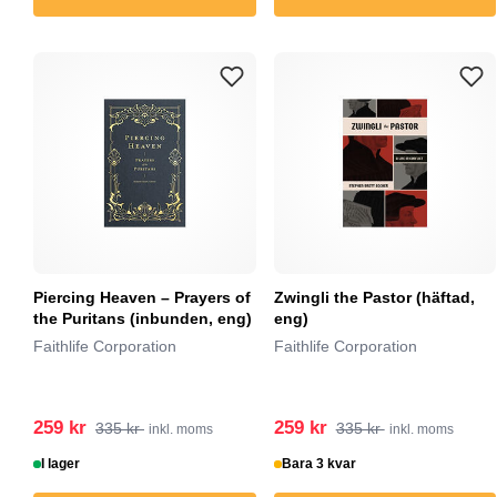
Piercing Heaven – Prayers of
Zwingli the Pastor (häftad,
the Puritans (inbunden, eng)
eng)
Faithlife Corporation
Faithlife Corporation
259 kr
259 kr
335 kr
335 kr
inkl. moms
inkl. moms
I lager
Bara 3 kvar