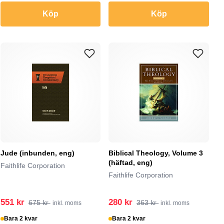
Köp
Köp
Jude (inbunden, eng)
Biblical Theology, Volume 3
(häftad, eng)
Faithlife Corporation
Faithlife Corporation
551 kr
280 kr
675 kr
363 kr
inkl. moms
inkl. moms
Bara 2 kvar
Bara 2 kvar