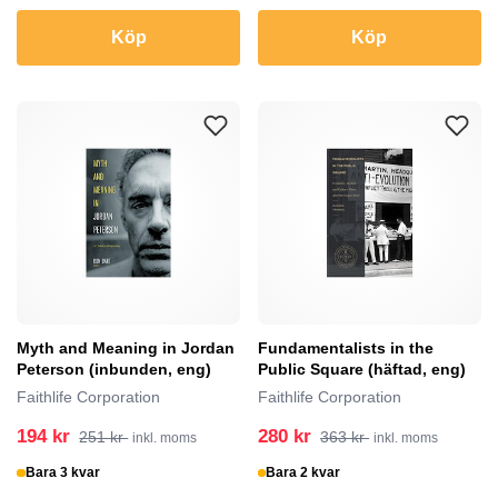
Köp
Köp
Myth and Meaning in Jordan
Fundamentalists in the
Peterson (inbunden, eng)
Public Square (häftad, eng)
Faithlife Corporation
Faithlife Corporation
194 kr
280 kr
251 kr
363 kr
inkl. moms
inkl. moms
Bara 3 kvar
Bara 2 kvar