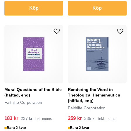
Köp
Köp
Moral Questions of the Bible
Rendering the Word in
(häftad, eng)
Theological Hermeneutics
(häftad, eng)
Faithlife Corporation
Faithlife Corporation
183 kr
259 kr
237 kr
335 kr
inkl. moms
inkl. moms
Bara 2 kvar
Bara 2 kvar