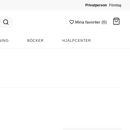
Privatperson
Företag
Mina favoriter (0)
NING
BÖCKER
HJÄLPCENTER
Gå till kassan