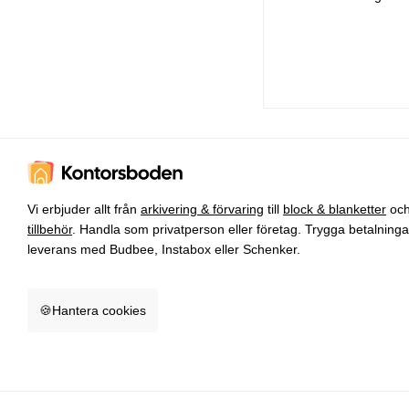
Vi erbjuder allt från
arkivering & förvaring
till
block & blanketter
oc
tillbehör
. Handla som privatperson eller företag. Trygga betalning
leverans med Budbee, Instabox eller Schenker.
🍪
Hantera cookies