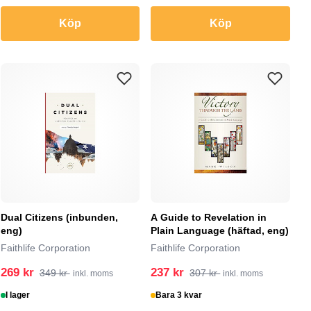
Köp
Köp
Dual Citizens (inbunden,
A Guide to Revelation in
eng)
Plain Language (häftad, eng)
Faithlife Corporation
Faithlife Corporation
269 kr
237 kr
349 kr
307 kr
inkl. moms
inkl. moms
I lager
Bara 3 kvar