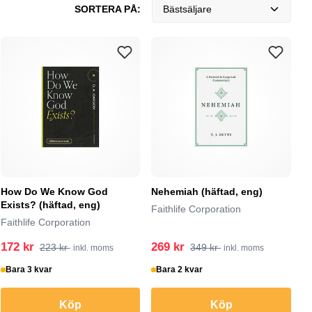
SORTERA PÅ:
Bästsäljare
How Do We Know God
Nehemiah (häftad, eng)
Exists? (häftad, eng)
Faithlife Corporation
Faithlife Corporation
172 kr
269 kr
223 kr
349 kr
inkl. moms
inkl. moms
Bara 3 kvar
Bara 2 kvar
Köp
Köp