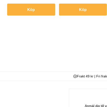
Köp
Köp
Frakt 49 kr | Fri fra
Anmäl dig till