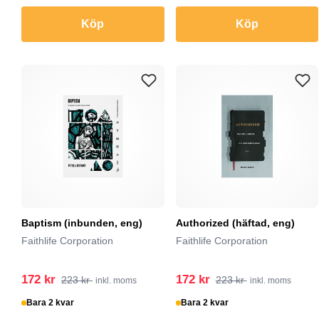
Köp
Köp
Baptism (inbunden, eng)
Authorized (häftad, eng)
Faithlife Corporation
Faithlife Corporation
172 kr
172 kr
223 kr
223 kr
inkl. moms
inkl. moms
Bara 2 kvar
Bara 2 kvar