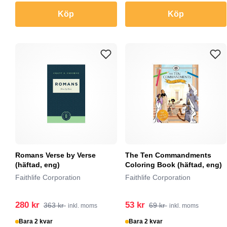
Köp
Köp
Romans Verse by Verse
The Ten Commandments
(häftad, eng)
Coloring Book (häftad, eng)
Faithlife Corporation
Faithlife Corporation
280 kr
53 kr
363 kr
69 kr
inkl. moms
inkl. moms
Bara 2 kvar
Bara 2 kvar