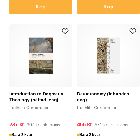
Köp
Köp
Introduction to Dogmatic
Deuteronomy (inbunden,
Theology (häftad, eng)
eng)
Faithlife Corporation
Faithlife Corporation
237 kr
466 kr
307 kr
571 kr
inkl. moms
inkl. moms
Bara 2 kvar
Bara 2 kvar