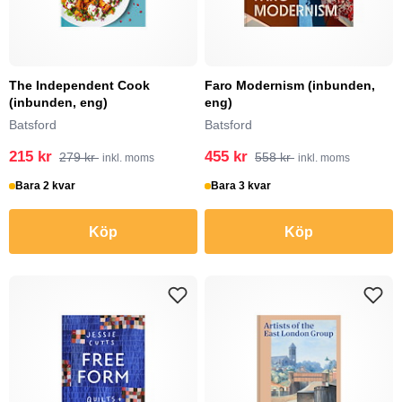
The Independent Cook
Faro Modernism (inbunden,
(inbunden, eng)
eng)
Batsford
Batsford
215 kr
455 kr
279 kr
558 kr
inkl. moms
inkl. moms
Bara 2 kvar
Bara 3 kvar
Köp
Köp