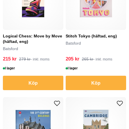
Logical Chess: Move by Move
Stitch Tokyo (häftad, eng)
(häftad, eng)
Batsford
Batsford
215 kr
205 kr
279 kr
265 kr
inkl. moms
inkl. moms
I lager
I lager
Köp
Köp