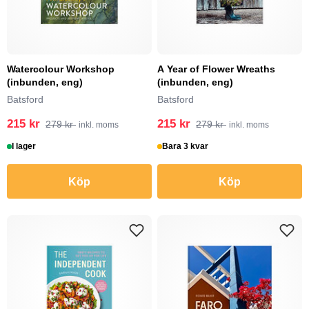
Watercolour Workshop
A Year of Flower Wreaths
(inbunden, eng)
(inbunden, eng)
Batsford
Batsford
215 kr
215 kr
279 kr
279 kr
inkl. moms
inkl. moms
I lager
Bara 3 kvar
Köp
Köp