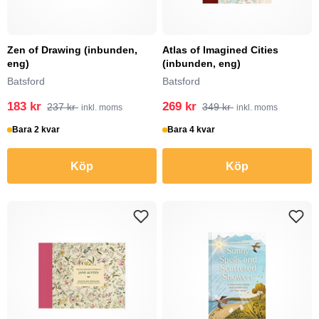
Zen of Drawing (inbunden,
Atlas of Imagined Cities
eng)
(inbunden, eng)
Batsford
Batsford
183 kr
269 kr
237 kr
349 kr
inkl. moms
inkl. moms
Bara 2 kvar
Bara 4 kvar
Köp
Köp