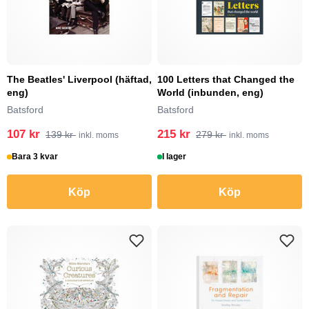
The Beatles' Liverpool (häftad,
100 Letters that Changed the
eng)
World (inbunden, eng)
Batsford
Batsford
107 kr
215 kr
139 kr
279 kr
inkl. moms
inkl. moms
Bara 3 kvar
I lager
Köp
Köp