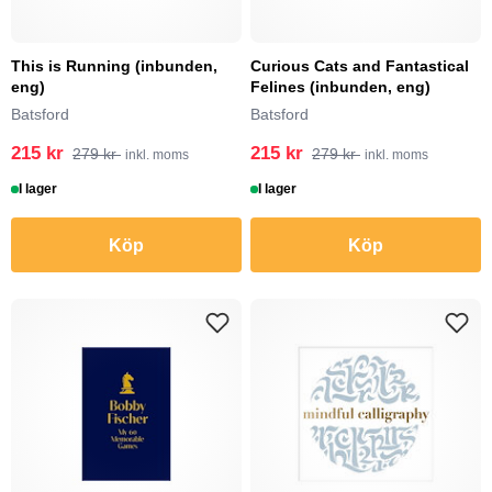
This is Running (inbunden,
Curious Cats and Fantastical
eng)
Felines (inbunden, eng)
Batsford
Batsford
215 kr
215 kr
279 kr
279 kr
inkl. moms
inkl. moms
I lager
I lager
Köp
Köp