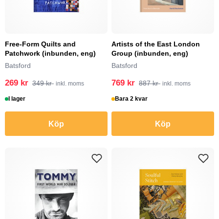
Free-Form Quilts and
Artists of the East London
Patchwork (inbunden, eng)
Group (inbunden, eng)
Batsford
Batsford
269 kr
769 kr
349 kr
887 kr
inkl. moms
inkl. moms
I lager
Bara 2 kvar
Köp
Köp