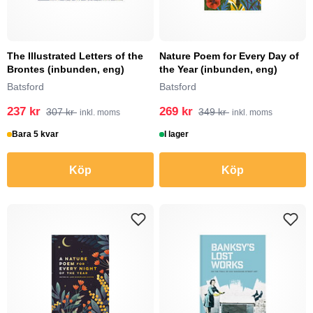
The Illustrated Letters of the
Nature Poem for Every Day of
Brontes (inbunden, eng)
the Year (inbunden, eng)
Batsford
Batsford
237 kr
269 kr
307 kr
349 kr
inkl. moms
inkl. moms
Bara 5 kvar
I lager
Köp
Köp