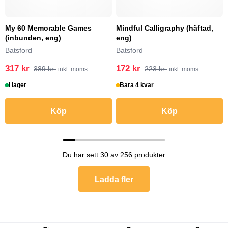
My 60 Memorable Games
Mindful Calligraphy (häftad,
(inbunden, eng)
eng)
Batsford
Batsford
317 kr
172 kr
389 kr
223 kr
inkl. moms
inkl. moms
I lager
Bara 4 kvar
Köp
Köp
Du har sett 30 av 256 produkter
Ladda fler