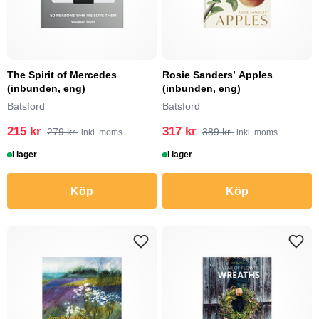
The Spirit of Mercedes
Rosie Sanders’ Apples
(inbunden, eng)
(inbunden, eng)
Batsford
Batsford
215 kr
317 kr
279 kr
389 kr
inkl. moms
inkl. moms
I lager
I lager
Köp
Köp