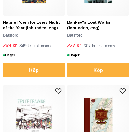
Nature Poem for Every Night
Banksy''s Lost Works
of the Year (inbunden, eng)
(inbunden, eng)
Batsford
Batsford
269 kr
237 kr
349 kr
307 kr
inkl. moms
inkl. moms
I lager
I lager
Köp
Köp