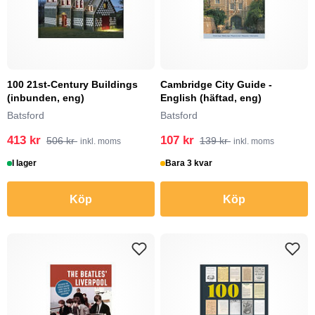
100 21st-Century Buildings
Cambridge City Guide -
(inbunden, eng)
English (häftad, eng)
Batsford
Batsford
413 kr
107 kr
506 kr
139 kr
inkl. moms
inkl. moms
I lager
Bara 3 kvar
Köp
Köp