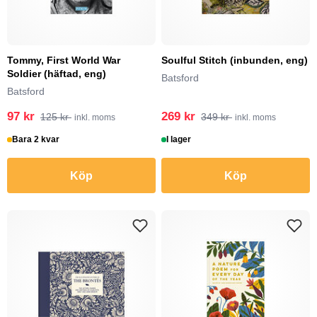
Tommy, First World War
Soulful Stitch (inbunden, eng)
Soldier (häftad, eng)
Batsford
Batsford
97 kr
269 kr
125 kr
349 kr
inkl. moms
inkl. moms
Bara 2 kvar
I lager
Köp
Köp