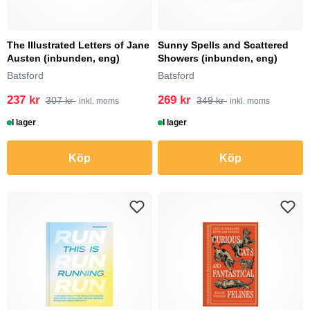
The Illustrated Letters of Jane
Sunny Spells and Scattered
Austen (inbunden, eng)
Showers (inbunden, eng)
Batsford
Batsford
237 kr
269 kr
307 kr
349 kr
inkl. moms
inkl. moms
I lager
I lager
Köp
Köp