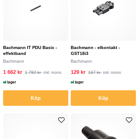
Bachmann IT PDU Basic -
Bachmann - elkontakt -
effektband
GST18i3
Bachmann
Bachmann
1 662 kr
129 kr
1 792 kr
167 kr
inkl. moms
inkl. moms
I lager
I lager
Köp
Köp