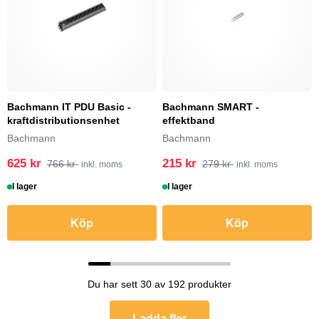
Bachmann IT PDU Basic -
Bachmann SMART -
kraftdistributionsenhet
effektband
Bachmann
Bachmann
625 kr
215 kr
766 kr
279 kr
inkl. moms
inkl. moms
I lager
I lager
Köp
Köp
Du har sett 30 av 192 produkter
Ladda fler