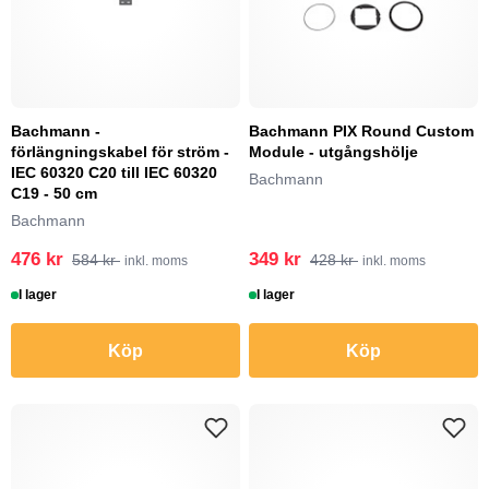
Bachmann -
Bachmann PIX Round Custom
förlängningskabel för ström -
Module - utgångshölje
IEC 60320 C20 till IEC 60320
Bachmann
C19 - 50 cm
Bachmann
476 kr
349 kr
584 kr
428 kr
inkl. moms
inkl. moms
I lager
I lager
Köp
Köp