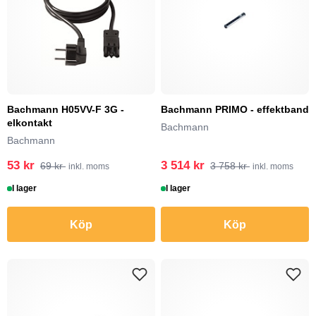
Bachmann H05VV-F 3G -
Bachmann PRIMO - effektband
elkontakt
Bachmann
Bachmann
53 kr
3 514 kr
69 kr
3 758 kr
inkl. moms
inkl. moms
I lager
I lager
Köp
Köp