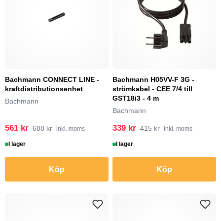
Bachmann CONNECT LINE -
Bachmann H05VV-F 3G -
kraftdistributionsenhet
strömkabel - CEE 7/4 till
GST18i3 - 4 m
Bachmann
Bachmann
561 kr
339 kr
688 kr
415 kr
inkl. moms
inkl. moms
I lager
I lager
Köp
Köp