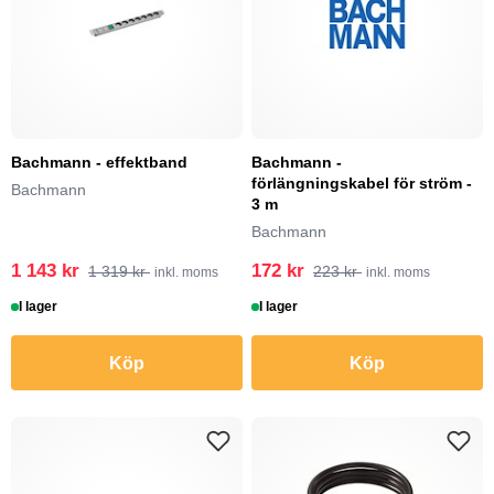
Bachmann - effektband
Bachmann -
förlängningskabel för ström -
Bachmann
3 m
Bachmann
1 143 kr
172 kr
1 319 kr
223 kr
inkl. moms
inkl. moms
I lager
I lager
Köp
Köp