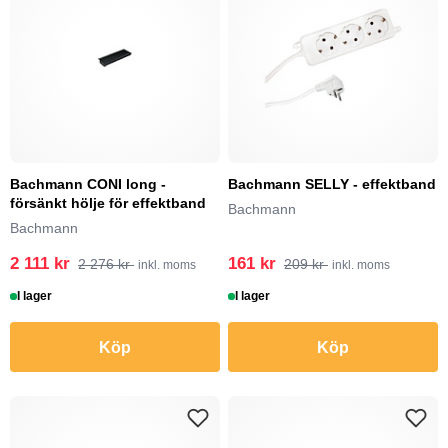
Bachmann CONI long -
Bachmann SELLY - effektband
försänkt hölje för effektband
Bachmann
Bachmann
2 111 kr
161 kr
2 276 kr
209 kr
inkl. moms
inkl. moms
I lager
I lager
Köp
Köp