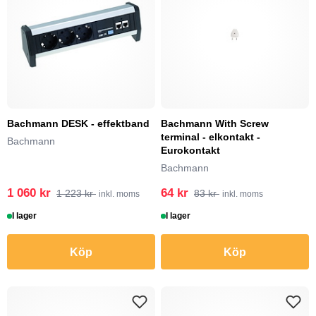
Bachmann DESK - effektband
Bachmann With Screw
terminal - elkontakt -
Bachmann
Eurokontakt
Bachmann
1 060 kr
64 kr
1 223 kr
83 kr
inkl. moms
inkl. moms
I lager
I lager
Köp
Köp