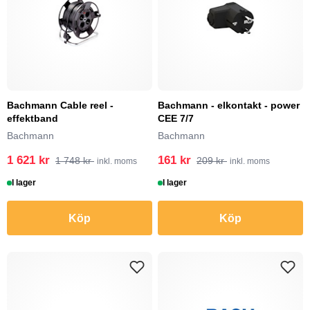
Bachmann Cable reel -
Bachmann - elkontakt - power
effektband
CEE 7/7
Bachmann
Bachmann
1 621 kr
161 kr
1 748 kr
209 kr
inkl. moms
inkl. moms
I lager
I lager
Köp
Köp