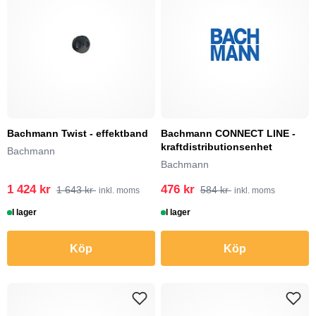
Bachmann Twist - effektband
Bachmann CONNECT LINE -
kraftdistributionsenhet
Bachmann
Bachmann
1 424 kr
476 kr
1 643 kr
584 kr
inkl. moms
inkl. moms
I lager
I lager
Köp
Köp