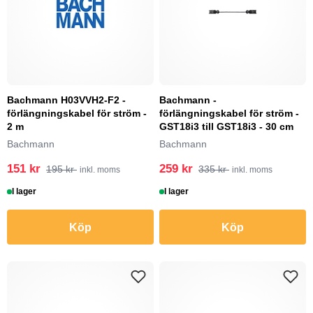
Bachmann H03VVH2-F2 -
Bachmann -
förlängningskabel för ström -
förlängningskabel för ström -
2 m
GST18i3 till GST18i3 - 30 cm
Bachmann
Bachmann
151 kr
259 kr
195 kr
335 kr
inkl. moms
inkl. moms
I lager
I lager
Köp
Köp