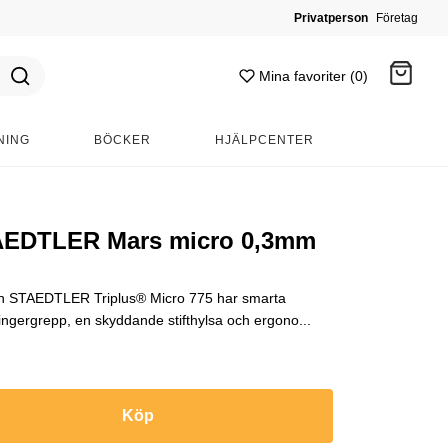
Privatperson
Företag
Mina favoriter (0)
NING
BÖCKER
HJÄLPCENTER
Gå till kassan
TAEDTLER Mars micro 0,3mm
an STAEDTLER Triplus® Micro 775 har smarta
ingergrepp, en skyddande stifthylsa och ergono...
Köp