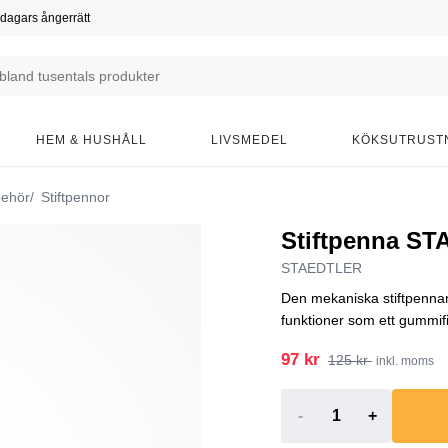
dagars ångerrätt
HEM & HUSHÅLL
LIVSMEDEL
KÖKSUTRUST
behör
Stiftpennor
Stiftpenna S
STAEDTLER
Den mekaniska stiftpenn
funktioner som ett gummif
97 kr
125 kr
inkl. moms
-
+