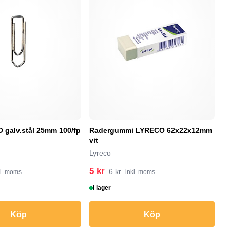
galv.stål 25mm 100/fp
Radergummi LYRECO 62x22x12mm
F
vit
M
Lyreco
5 kr
5
6 kr
kl. moms
inkl. moms
I lager
I
Köp
Köp