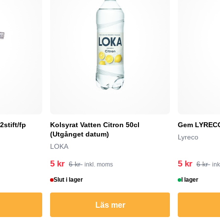
stift/fp
Kolsyrat Vatten Citron 50cl
Gem LYRECO 
(Utgånget datum)
Lyreco
LOKA
5 kr
5 kr
6 kr
6 kr
inkl. moms
in
Slut i lager
I lager
Läs mer