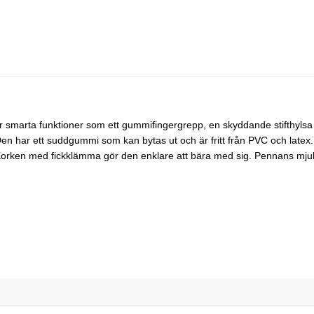
smarta funktioner som ett gummifingergrepp, en skyddande stifthyls
n har ett suddgummi som kan bytas ut och är fritt från PVC och latex.
Korken med fickklämma gör den enklare att bära med sig. Pennans mjuk