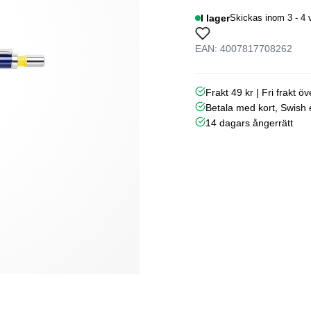
I lager
Skickas inom 3 - 4 
EAN: 4007817708262
Frakt 49 kr | Fri frakt ö
Betala med kort, Swish e
14 dagars ångerrätt