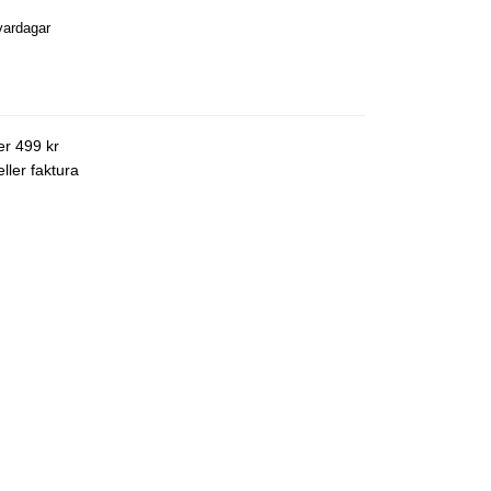
vardagar
ver 499 kr
ller faktura