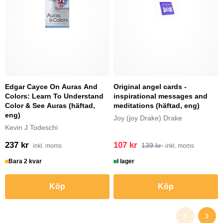
Edgar Cayce On Auras And
Original angel cards -
Colors: Learn To Understand
inspirational messages and
Color & See Auras (häftad,
meditations (häftad, eng)
eng)
Joy (joy Drake) Drake
Kevin J Todeschi
237 kr
107 kr
139 kr
inkl. moms
inkl. moms
Bara 2 kvar
I lager
Köp
Köp