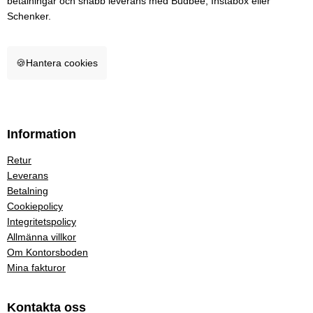
betalningar och snabb leverans med Budbee, Instabox eller
Schenker.
🍪
Hantera cookies
Information
Retur
Leverans
Betalning
Cookiepolicy
Integritetspolicy
Allmänna villkor
Om Kontorsboden
Mina fakturor
Kontakta oss