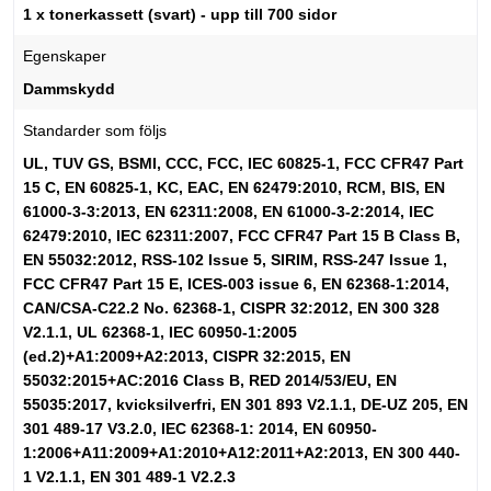
1 x tonerkassett (svart) - upp till 700 sidor
Egenskaper
Dammskydd
Standarder som följs
UL, TUV GS, BSMI, CCC, FCC, IEC 60825-1, FCC CFR47 Part
15 C, EN 60825-1, KC, EAC, EN 62479:2010, RCM, BIS, EN
61000-3-3:2013, EN 62311:2008, EN 61000-3-2:2014, IEC
62479:2010, IEC 62311:2007, FCC CFR47 Part 15 B Class B,
EN 55032:2012, RSS-102 Issue 5, SIRIM, RSS-247 Issue 1,
FCC CFR47 Part 15 E, ICES-003 issue 6, EN 62368-1:2014,
CAN/CSA-C22.2 No. 62368-1, CISPR 32:2012, EN 300 328
V2.1.1, UL 62368-1, IEC 60950-1:2005
(ed.2)+A1:2009+A2:2013, CISPR 32:2015, EN
55032:2015+AC:2016 Class B, RED 2014/53/EU, EN
55035:2017, kvicksilverfri, EN 301 893 V2.1.1, DE-UZ 205, EN
301 489-17 V3.2.0, IEC 62368-1: 2014, EN 60950-
1:2006+A11:2009+A1:2010+A12:2011+A2:2013, EN 300 440-
1 V2.1.1, EN 301 489-1 V2.2.3