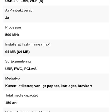
USB 2.0, LAN, Wi-Fi(n)
AirPrint-aktiverad
Ja
Processor
500 MHz
Installerat flash-minne (max)
64 MB (64 MB)
Språksimulering
URF, PWG, PCLmS
Mediatyp
Kuvert, etiketter, vanligt papper, kortlager, brevkort
Total mediekapacitet
150 ark