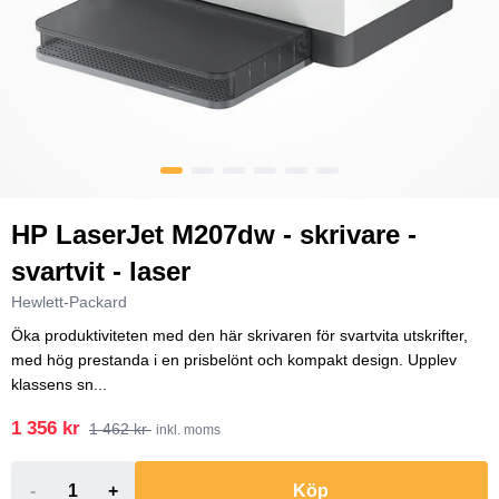
HP LaserJet M207dw - skrivare -
svartvit - laser
Hewlett-Packard
Öka produktiviteten med den här skrivaren för svartvita utskrifter,
med hög prestanda i en prisbelönt och kompakt design. Upplev
klassens sn...
1 356 kr
1 462 kr
inkl. moms
-
+
Köp