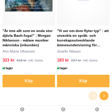
”Är inte allt som en enda stor
”Vi ser om dom flyter typ” : att
djävla Bach-fuga!” : Morgan
utveckla en språk- och
Niklasson - målare musiker
kunskapsutvecklande
människa (inbunden)
ämnesundervisning för
nyanlända elever – möj...
Ann-Marie Ulfvarson
Josefin Nilsson
323 kr
183 kr
419 kr
237 kr
inkl. moms
inkl. moms
I lager
I lager
Köp
Köp